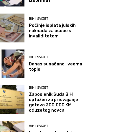
izborima?
BIH I SVIJET
Počinje isplata julskih
naknada za osobe s
invaliditetom
BIH I SVIJET
Danas sunačano i veoma
toplo
BIH I SVIJET
Zaposlenik Suda BiH
optužen za prisvajanje
gotovo 200.000 KM
oduzetog novca
BIH I SVIJET