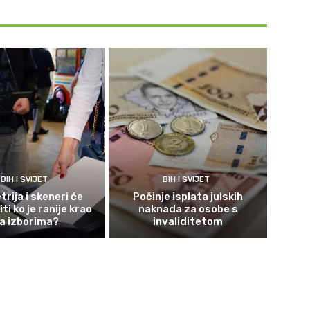
BIH I SVIJET
BIH I SVIJET
rija i skeneri će
Počinje isplata julskih
ti ko je ranije krao
naknada za osobe s
a izborima?
invaliditetom