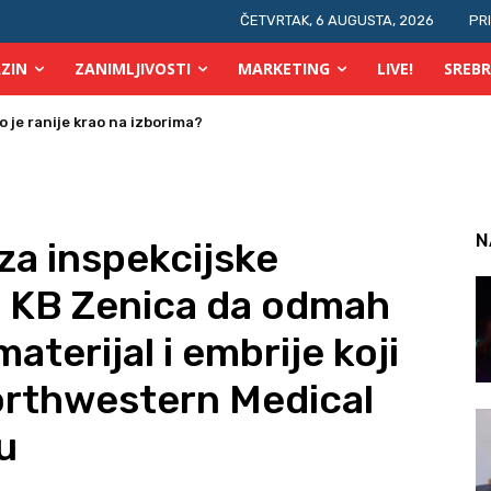
ČETVRTAK, 6 AUGUSTA, 2026
PR
ZIN
ZANIMLJIVOSTI
MARKETING
LIVE!
SREBR
 osobe s invaliditetom
N
za inspekcijske
je KB Zenica da odmah
aterijal i embrije koji
Northwestern Medical
u