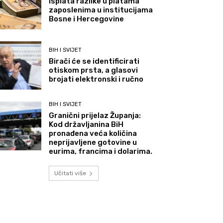
Isplata razlike u platama
zaposlenima u institucijama
Bosne i Hercegovine
BIH I SVIJET
Birači će se identificirati
otiskom prsta, a glasovi
brojati elektronski i ručno
BIH I SVIJET
Granični prijelaz Županja:
Kod državljanina BiH
pronađena veća količina
neprijavljene gotovine u
eurima, francima i dolarima.
Učitati više