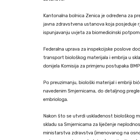
Kantonalna bolnica Zenica je određena za preu
javna zdravstvena ustanova koja posjeduje r
ispunjavanju uvjeta za biomedicinski potpo
Federalna uprava za inspekcijske poslove doda
transport biološkog materijala i embrija u skl
donijela Komisija za primjenu postupaka BMP
Po preuzimanju, biološki materijal i embriji b
navedenim Smjernicama, do detaljnog pregled
embriologa.
Nakon što se utvrdi usklađenost biološkog ma
skladu sa Smjernicama za liječenje neplodno
ministarstva zdravstva (imenovanog na osnov