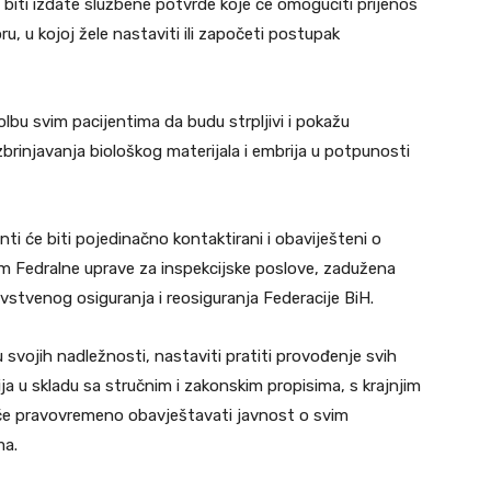
ti izdate službene potvrde koje će omogućiti prijenos
ru, u kojoj žele nastaviti ili započeti postupak
bu svim pacijentima da budu strpljivi i pokažu
zbrinjavanja biološkog materijala i embrija u potpunosti
ti će biti pojedinačno kontaktirani i obaviješteni o
gom Fedralne uprave za inspekcijske poslove, zadužena
vstvenog osiguranja i reosiguranja Federacije BiH.
 svojih nadležnosti, nastaviti pratiti provođenje svih
ja u skladu sa stručnim i zakonskim propisima, s krajnjim
te će pravovremeno obavještavati javnost o svim
ma.