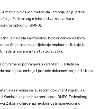
zimanje biološkog materijala i embrija jer je jedina
ješenje Federalnog ministarstva zdravstva o
mognutu oplodnju (BMPO).
tno je naložila Kantonalnoj bolnici Zenica da izvrši
adu sa Smjernicama za liječenje neplodnosti, koje je
O Federalnog ministarstva zdravstva.
iće privremeno pohranjeni u karanten, u skladu sa
a materijala, embrija i prateće dokumentacije od strane
terijala i embrija sa izuzetom dokumentacijom, a u
sti Komisije za primjenu postupaka BMPO Federalnog
u Zakona o liječenju neplodnosti biomedicinski