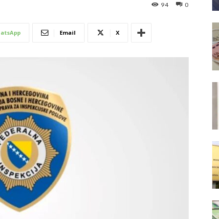
94
0
atsApp
Email
X