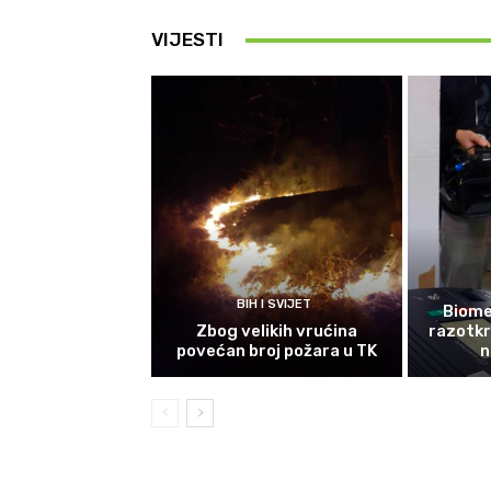
VIJESTI
BIH I SVIJET
Biomet
Zbog velikih vrućina
razotkri
povećan broj požara u TK
n