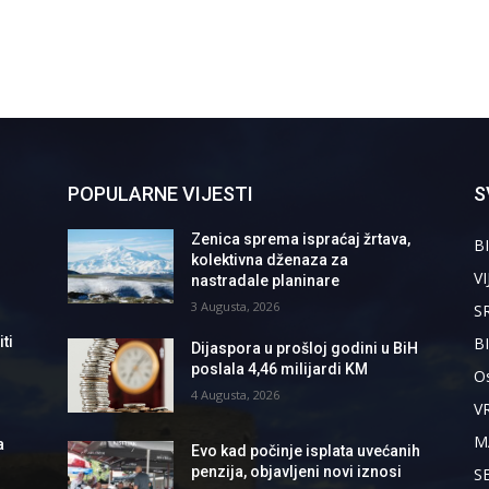
POPULARNE VIJESTI
S
Zenica sprema ispraćaj žrtava,
BI
kolektivna dženaza za
VI
nastradale planinare
3 Augusta, 2026
S
B
ti
Dijaspora u prošloj godini u BiH
poslala 4,46 milijardi KM
Os
4 Augusta, 2026
V
M
a
Evo kad počinje isplata uvećanih
penzija, objavljeni novi iznosi
S