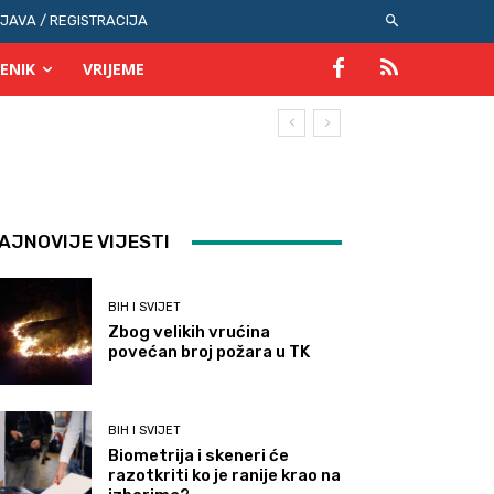
IJAVA / REGISTRACIJA
ENIK
VRIJEME
AJNOVIJE VIJESTI
BIH I SVIJET
Zbog velikih vrućina
povećan broj požara u TK
BIH I SVIJET
Biometrija i skeneri će
razotkriti ko je ranije krao na