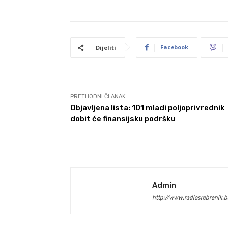
Facebook
Dijeliti
PRETHODNI ČLANAK
Objavljena lista: 101 mladi poljoprivrednik
dobit će finansijsku podršku
Admin
http://www.radiosrebrenik.b