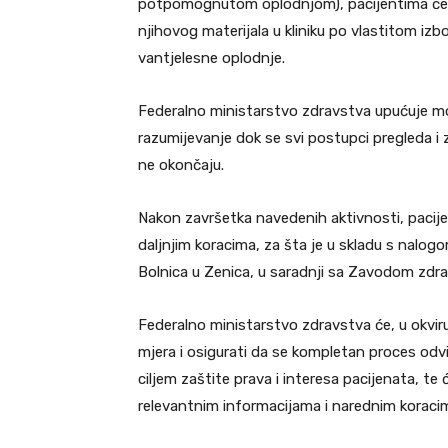
potpomognutom oplodnjom), pacijentima će bi
njihovog materijala u kliniku po vlastitom izbo
vantjelesne oplodnje.
Federalno ministarstvo zdravstva upućuje mol
razumijevanje dok se svi postupci pregleda i 
ne okončaju.
Nakon završetka navedenih aktivnosti, pacijen
daljnjim koracima, za šta je u skladu s nalo
Bolnica u Zenica, u saradnji sa Zavodom zdra
Federalno ministarstvo zdravstva će, u okviru
mjera i osigurati da se kompletan proces odvi
ciljem zaštite prava i interesa pacijenata, 
relevantnim informacijama i narednim koraci