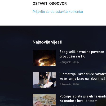
OSTAVITI ODGOVOR
Prijavite se da ostavite komentar
Najnovije vijesti
Zbog velikih vrućina povećan
broj požara u TK
6 Augusta, 2026
Biometrija i skeneri će razotkri
ko je ranije krao na izborima?
6 Augusta, 2026
Počinje isplata julskih naknad
za osobe s invaliditetom