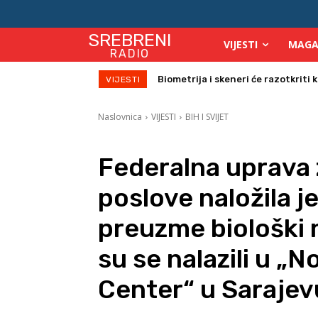
SREBRENI
VIJESTI
MAGA
RADIO
Počinje isplata julskih naknada za
VIJESTI
Naslovnica
VIJESTI
BIH I SVIJET
Federalna uprava 
poslove naložila 
preuzme biološki m
su se nalazili u „
Center“ u Sarajev