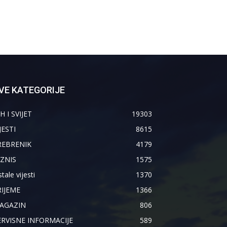
VE KATEGORIJE
H I SVIJET
19303
JESTI
8615
REBRENIK
4179
IZNIS
1575
tale vijesti
1370
RIJEME
1366
AGAZIN
806
ERVISNE INFORMACIJE
589