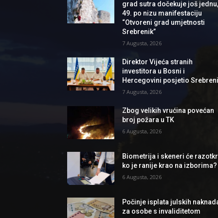
grad sutra dočekuje još jednu
49. po nizu manifestaciju
“Otvoreni grad umjetnosti
Srebrenik”
7 Augusta, 2026
Direktor Vijeća stranih
investitora u Bosni i
Hercegovini posjetio Srebren
7 Augusta, 2026
Zbog velikih vrućina povećan
broj požara u TK
6 Augusta, 2026
Biometrija i skeneri će razotkri
ko je ranije krao na izborima?
6 Augusta, 2026
Počinje isplata julskih naknad
za osobe s invaliditetom