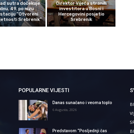
rad sutra dočekuje
Direktor Vijeća stranih
ednu, 49. po nizu
investitora u Bosni i
staciju “Otvoreni
Hercegovini posjetio
etnosti Srebrenik”
Srebrenik
POPULARNE VIJESTI
S
Danas sunačano i veoma toplo
BI
6 Augusta, 2026
VI
S
B
Predstavom “Posljednji čas