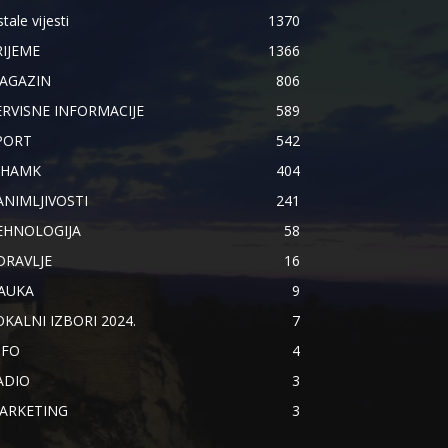
tale vijesti
1370
RIJEME
1366
AGAZIN
806
ERVISNE INFORMACIJE
589
PORT
542
IHAMK
404
ANIMLJIVOSTI
241
EHNOLOGIJA
58
DRAVLJE
16
AUKA
9
OKALNI IZBORI 2024.
7
NFO
4
ADIO
3
ARKETING
3