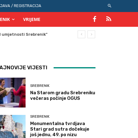
IJAVA / REGISTRACIJA
ENIK
VRIJEME
AJNOVIJE VIJESTI
SREBRENIK
Na Starom gradu Srebreniku
večeras počinje OGUS
SREBRENIK
Monumentalna tvrdjava
Stari grad sutra dočekuje
još jednu, 49. po nizu