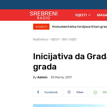
SREBRENI
VIJESTI
MAGA
RADIO
Direktor Vijeća stranih investitor
VIJESTI
Naslovnica
VIJESTI
BIH I SVIJET
Inicijativa da Gra
grada
By
Admin
30 Marta, 2017
Facebook
Viber
Wh