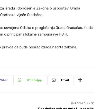
ve za izradu i donošenje Zakona o uspostavi Grada
i Općinsko vijeće Gradačca.
dačac usvojena Odluka o proglašenju Grada Gradačac, te da
nom o principima lokalne samouprave FBiH.
o pravde da bude nosilac izrade nacrta zakona.
Viber
WhatsApp
Email
NAREDNI ČLANAK
Produžen rok za uplatu premije