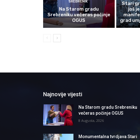
SREBRENIK
Stari g
Na Starom gradu
još j
Srebreniku večeras počinje
manife
OGUS
grad umj
Najnovije vijesti
Na Starom gradu Srebreniku
večeras počinje OGUS
8 Augusta, 2026
Monumentalna tvrdjava Stari