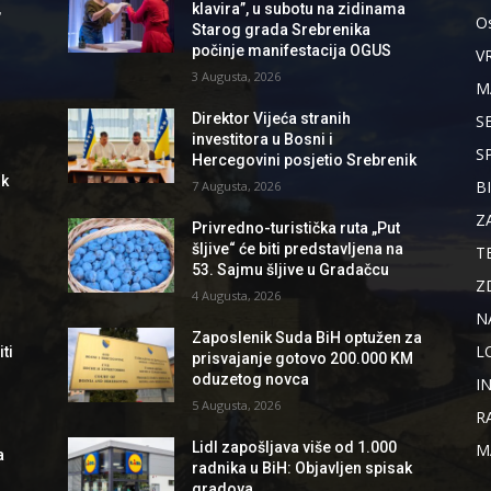
,
klavira”, u subotu na zidinama
Os
Starog grada Srebrenika
počinje manifestacija OGUS
V
3 Augusta, 2026
M
Direktor Vijeća stranih
S
investitora u Bosni i
S
Hercegovini posjetio Srebrenik
ik
B
7 Augusta, 2026
Z
Privredno-turistička ruta „Put
šljive“ će biti predstavljena na
T
53. Sajmu šljive u Gradačcu
Z
4 Augusta, 2026
N
Zaposlenik Suda BiH optužen za
L
ti
prisvajanje gotovo 200.000 KM
oduzetog novca
I
5 Augusta, 2026
R
Lidl zapošljava više od 1.000
M
a
radnika u BiH: Objavljen spisak
gradova