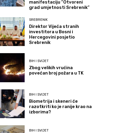
manifestaciju “Otvoreni
grad umjetnosti Srebrenik”
SREBRENIK
Direktor Vijeća stranih
investitora u Bosni i
Hercegovini posjetio
Srebrenik
BIH I SVIJET
Zbog velikih vrućina
povećan broj požara u TK
BIH I SVIJET
Biometrija i skeneri će
razotkriti ko je ranije krao na
izborima?
BIH I SVIJET