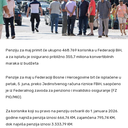
Penziju za maj primit će ukupno 468.769 korisnika u Federaciji BiH,
a za isplatu je osigurano približno 355,7 miliona konvertibilnih
maraka iz budžeta
Penzije za maj u Federaciji Bosne i Hercegovine bit će isplaćene u
petak, 5. juna, preko Jedinstvenog računa riznice FBiH, saopćeno
je iz Federalnog zavoda za penziono i invalidsko osiguranje (FZ
PIO/MIO).
Za korisnike koji su pravo na penziju ostvarili do 1. januara 2026.
godine najniža penzija iznosi 666,76 KM, zajamčena 795,74 KM,
dok najviša penzija iznosi 3.333,79 KM.