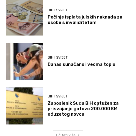
BIH I SVIJET
Počinje isplata julskih naknada za
osobe s invaliditetom
BIH I SVIJET
Danas sunačano i veoma toplo
BIH I SVIJET
Zaposlenik Suda BiH optužen za
prisvajanje gotovo 200.000 KM
oduzetog novca
Učitati više