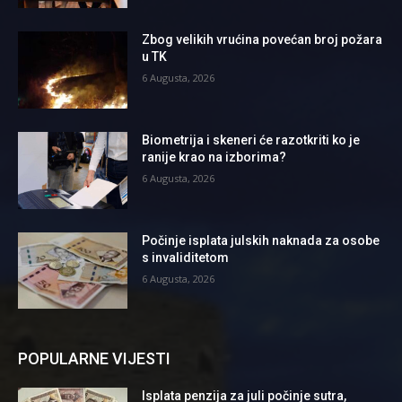
Zbog velikih vrućina povećan broj požara
u TK
6 Augusta, 2026
Biometrija i skeneri će razotkriti ko je
ranije krao na izborima?
6 Augusta, 2026
Počinje isplata julskih naknada za osobe
s invaliditetom
6 Augusta, 2026
POPULARNE VIJESTI
Isplata penzija za juli počinje sutra,