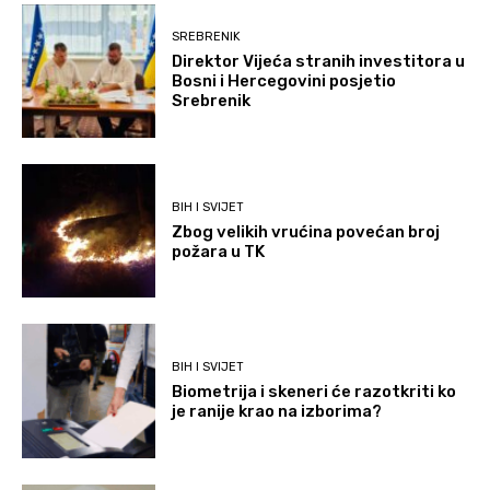
SREBRENIK
Direktor Vijeća stranih investitora u
Bosni i Hercegovini posjetio
Srebrenik
BIH I SVIJET
Zbog velikih vrućina povećan broj
požara u TK
BIH I SVIJET
Biometrija i skeneri će razotkriti ko
je ranije krao na izborima?