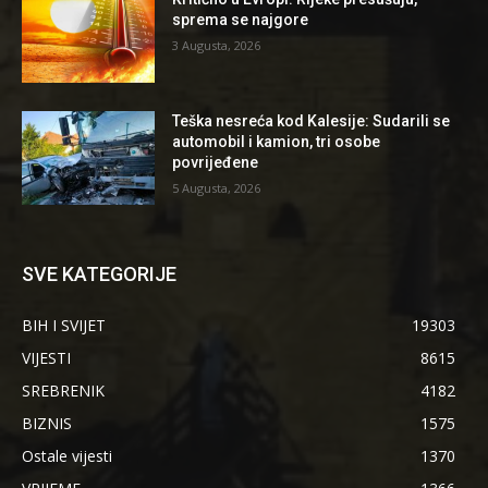
sprema se najgore
3 Augusta, 2026
Teška nesreća kod Kalesije: Sudarili se
automobil i kamion, tri osobe
povrijeđene
5 Augusta, 2026
SVE KATEGORIJE
BIH I SVIJET
19303
VIJESTI
8615
SREBRENIK
4182
BIZNIS
1575
Ostale vijesti
1370