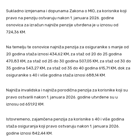
Sukladno izmjenama i dopunama Zakona o MIO, za korisnike koji
pravo na penziju ostvaruju nakon 1. januara 2026. godine
osnovica za izračun najniže penzije utvrđena je u iznosu od
724,36 KM.
Na temelju te osnovice najniža penzija za osiguranike s manje od
20 godina staža iznosi 434,62 KM, za staž od 20 do 25 godina
470,83 KM, za staž od 25 do 30 godina 507,05 KM, za staž od 30 do
35 godina 543,27 KM, za staž od 35 do 40 godina 615,71 KM, dok za
osiguranike s 40 i više godina staža iznosi 688,14 KM.
Najniža invalidska i najniža porodična penzija za korisnike koji su
pravo ostvarili nakon 1. januara 2026. godine utvrđene su u
iznosu od 651,92 KM.
Istovremeno, zajamčena penzija za korisnike s 40 i više godina
staža osiguranja koji pravo ostvaruju nakon 1. januara 2026.
godine iznosi 842,44 KM.