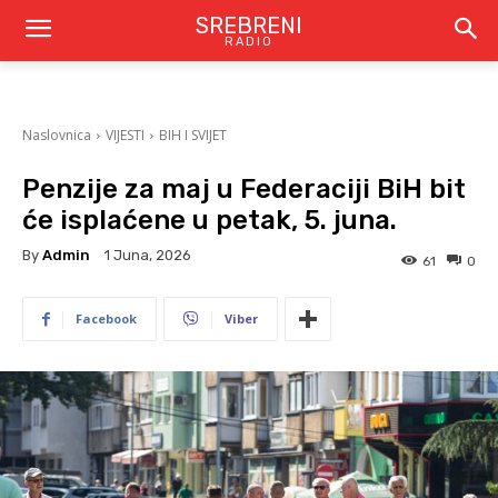
SREBRENI
RADIO
Naslovnica
VIJESTI
BIH I SVIJET
Penzije za maj u Federaciji BiH bit
će isplaćene u petak, 5. juna.
By
Admin
1 Juna, 2026
61
0
Facebook
Viber