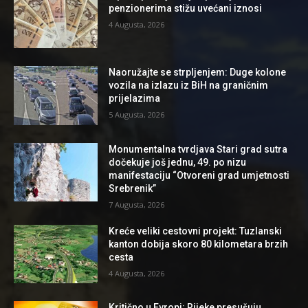
penzionerima stižu uvećani iznosi
4 Augusta, 2026
Naoružajte se strpljenjem: Duge kolone
vozila na izlazu iz BiH na graničnim
prijelazima
5 Augusta, 2026
Monumentalna tvrdjava Stari grad sutra
dočekuje još jednu, 49. po nizu
manifestaciju “Otvoreni grad umjetnosti
Srebrenik”
7 Augusta, 2026
Kreće veliki cestovni projekt: Tuzlanski
kanton dobija skoro 80 kilometara brzih
cesta
4 Augusta, 2026
Kritično u Evropi: Rijeke presušuju,