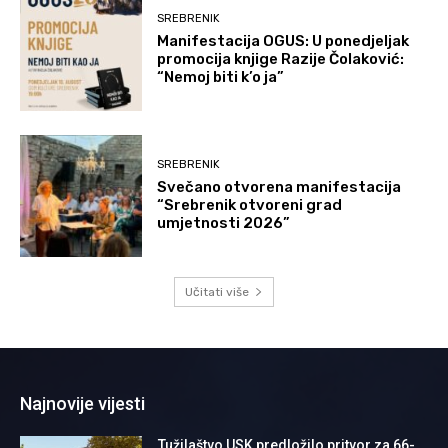
SREBRENIK
Manifestacija OGUS: U ponedjeljak
promocija knjige Razije Čolaković:
“Nemoj biti k’o ja”
SREBRENIK
Svečano otvorena manifestacija
“Srebrenik otvoreni grad
umjetnosti 2026”
Učitati više
Najnovije vijesti
Tužilaštvo USK predložilo pritvor za 66-