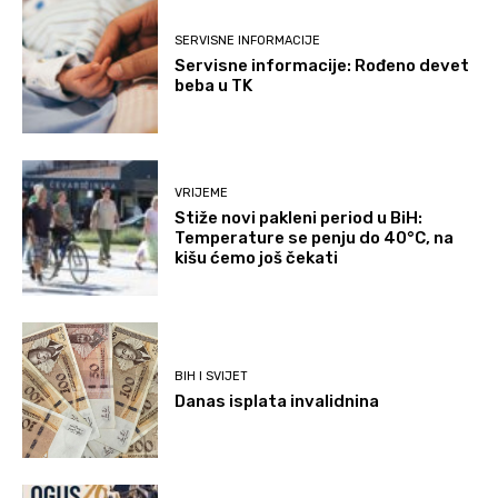
SERVISNE INFORMACIJE
Servisne informacije: Rođeno devet
beba u TK
VRIJEME
Stiže novi pakleni period u BiH:
Temperature se penju do 40°C, na
kišu ćemo još čekati
BIH I SVIJET
Danas isplata invalidnina