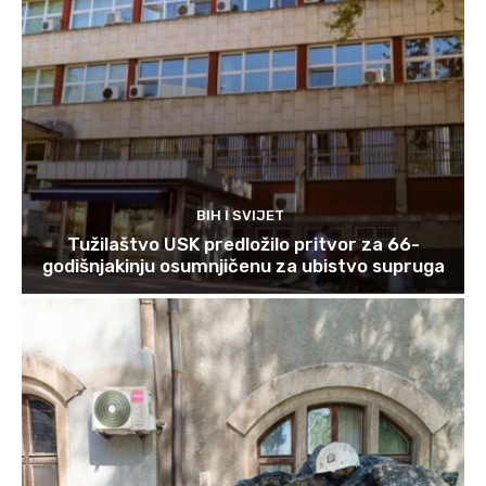
BIH I SVIJET
Tužilaštvo USK predložilo pritvor za 66-
godišnjakinju osumnjičenu za ubistvo supruga