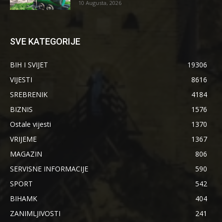
10 Augusta, 2026
SVE KATEGORIJE
BIH I SVIJET
19306
VIJESTI
8616
SREBRENIK
4184
BIZNIS
1576
Ostale vijesti
1370
VRIJEME
1367
MAGAZIN
806
SERVISNE INFORMACIJE
590
SPORT
542
BIHAMK
404
ZANIMLJIVOSTI
241