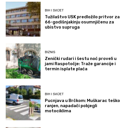
BIH I SVIJET
Tužilaštvo USK predložilo pritvor za
66-godišnjakinju osumnjičenu za
ubistvo supruga
BIZNIS
Zenički rudari i šestu noć proveli u
jami Raspotočje: Traže garancije i
termin isplate plaća
BIH I SVIJET
Pucnjava u Brčkom: Muškarac teško
ranjen, napadači pobjegli
motociklima