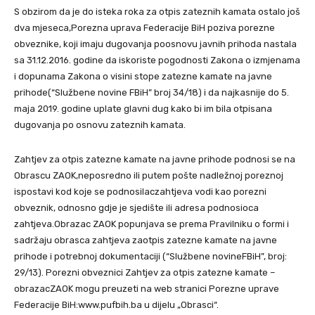
S obzirom da je do isteka roka za otpis zateznih kamata ostalo još
dva mjeseca,Porezna uprava Federacije BiH poziva porezne
obveznike, koji imaju dugovanja poosnovu javnih prihoda nastala
sa 31.12.2016. godine da iskoriste pogodnosti Zakona o izmjenama
i dopunama Zakona o visini stope zatezne kamate na javne
prihode(“Službene novine FBiH” broj 34/18) i da najkasnije do 5.
maja 2019. godine uplate glavni dug kako bi im bila otpisana
dugovanja po osnovu zateznih kamata.
Zahtjev za otpis zatezne kamate na javne prihode podnosi se na
Obrascu ZAOK,neposredno ili putem pošte nadležnoj poreznoj
ispostavi kod koje se podnosilaczahtjeva vodi kao porezni
obveznik, odnosno gdje je sjedište ili adresa podnosioca
zahtjeva.Obrazac ZAOK popunjava se prema Pravilniku o formi i
sadržaju obrasca zahtjeva zaotpis zatezne kamate na javne
prihode i potrebnoj dokumentaciji (“Službene novineFBiH”, broj:
29/13). Porezni obveznici Zahtjev za otpis zatezne kamate –
obrazacZAOK mogu preuzeti na web stranici Porezne uprave
Federacije BiH:www.pufbih.ba u dijelu „Obrasci“.