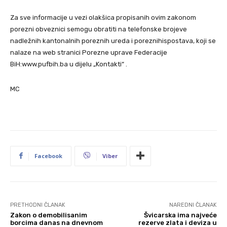
Za sve informacije u vezi olakšica propisanih ovim zakonom
porezni obveznici semogu obratiti na telefonske brojeve
nadležnih kantonalnih poreznih ureda i poreznihispostava, koji se
nalaze na web stranici Porezne uprave Federacije
BiH:www.pufbih.ba u dijelu „Kontakti“ .
MC
Facebook
Viber
PRETHODNI ČLANAK
NAREDNI ČLANAK
Zakon o demobilisanim
Švicarska ima najveće
borcima danas na dnevnom
rezerve zlata i deviza u