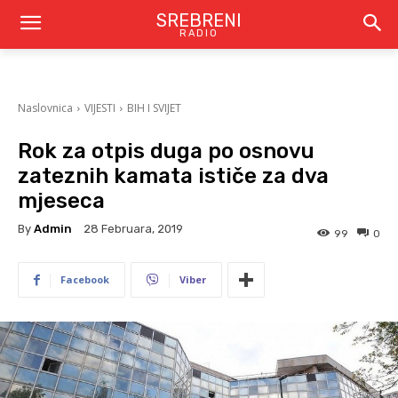
SREBRENI
RADIO
Naslovnica
VIJESTI
BIH I SVIJET
Rok za otpis duga po osnovu
zateznih kamata ističe za dva
mjeseca
By
Admin
28 Februara, 2019
99
0
Facebook
Viber