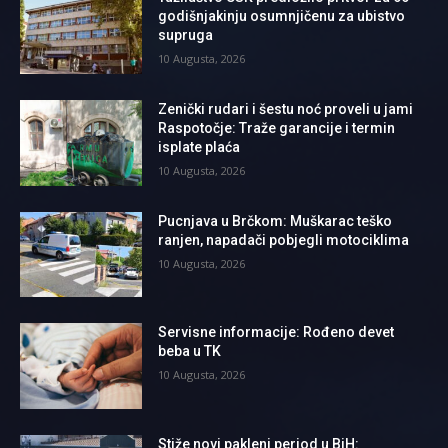
godišnjakinju osumnjičenu za ubistvo
supruga
10 Augusta, 2026
Zenički rudari i šestu noć proveli u jami
Raspotočje: Traže garancije i termin
isplate plaća
10 Augusta, 2026
Pucnjava u Brčkom: Muškarac teško
ranjen, napadači pobjegli motociklima
10 Augusta, 2026
Servisne informacije: Rođeno devet
beba u TK
10 Augusta, 2026
Stiže novi pakleni period u BiH: