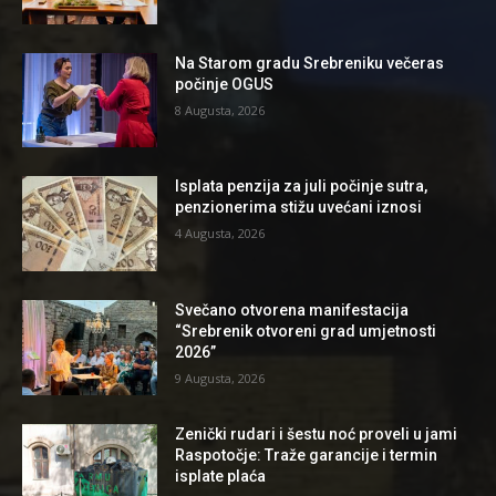
Na Starom gradu Srebreniku večeras
počinje OGUS
8 Augusta, 2026
Isplata penzija za juli počinje sutra,
penzionerima stižu uvećani iznosi
4 Augusta, 2026
Svečano otvorena manifestacija
“Srebrenik otvoreni grad umjetnosti
2026”
9 Augusta, 2026
Zenički rudari i šestu noć proveli u jami
Raspotočje: Traže garancije i termin
isplate plaća