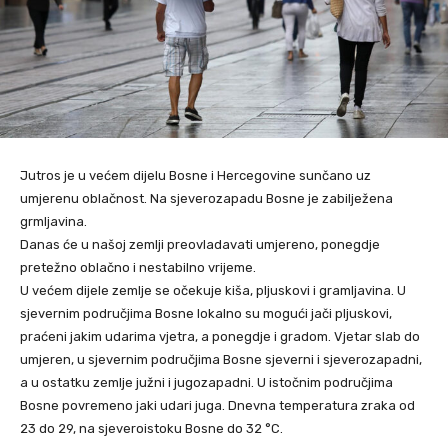
Jutros je u većem dijelu Bosne i Hercegovine sunčano uz
umjerenu oblačnost. Na sjeverozapadu Bosne je zabilježena
grmljavina.
Danas će u našoj zemlji preovladavati umjereno, ponegdje
pretežno oblačno i nestabilno vrijeme.
U većem dijele zemlje se očekuje kiša, pljuskovi i gramljavina. U
sjevernim područjima Bosne lokalno su mogući jači pljuskovi,
praćeni jakim udarima vjetra, a ponegdje i gradom. Vjetar slab do
umjeren, u sjevernim područjima Bosne sjeverni i sjeverozapadni,
a u ostatku zemlje južni i jugozapadni. U istočnim područjima
Bosne povremeno jaki udari juga. Dnevna temperatura zraka od
23 do 29, na sjeveroistoku Bosne do 32 °C.