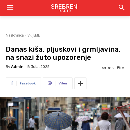
SREBRENI
RADIO
Naslovnica
VRIJEME
Danas kiša, pljuskovi i grmljavina,
na snazi žuto upozorenje
By
Admin
8 Jula, 2025
103
0
Facebook
Viber