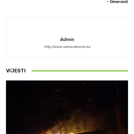
– Omerović
Admin
http://www.radiosrebrenik.ba
VIJESTI