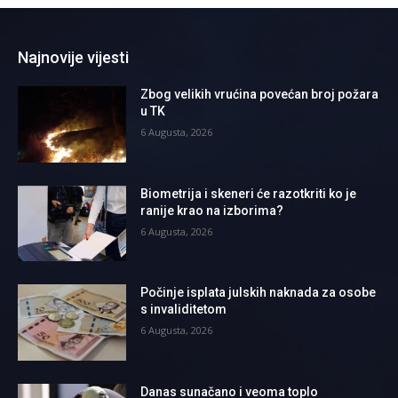
Najnovije vijesti
Zbog velikih vrućina povećan broj požara
u TK
6 Augusta, 2026
Biometrija i skeneri će razotkriti ko je
ranije krao na izborima?
6 Augusta, 2026
Počinje isplata julskih naknada za osobe
s invaliditetom
6 Augusta, 2026
Danas sunačano i veoma toplo