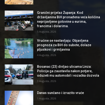
Granični prijelaz Županja: Kod
državljanina BiH pronađena veća količina
neprijavljene gotovine u eurima,
francima i dolarima.
5 Augusta, 2026
Vrućine se nastavljaju: Objavljena
prognoza za BiH do subote, dolaze
pljuskovi i grmljavina
4 Augusta, 2026
Bosanac (23) divljao ulicama Linza:
Policija ga zaustavila nakon potjere,
oduzeti mu automobil i vozačka dozvola
3 Augusta, 2026
Danas sunčano i izrazito vruće
1 Augusta, 2026