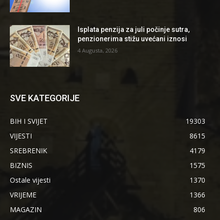
Isplata penzija za juli počinje sutra,
penzionerima stižu uvećani iznosi
4 Augusta, 2026
SVE KATEGORIJE
BIH I SVIJET
19303
VIJESTI
8615
SREBRENIK
4179
BIZNIS
1575
Ostale vijesti
1370
VRIJEME
1366
MAGAZIN
806