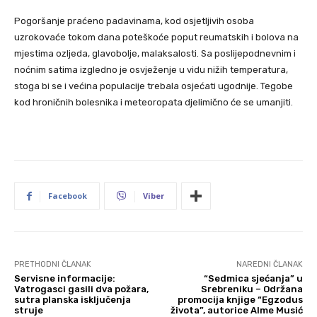
Pogoršanje praćeno padavinama, kod osjetljivih osoba
uzrokovaće tokom dana poteškoće poput reumatskih i bolova na
mjestima ozljeda, glavobolje, malaksalosti. Sa poslijepodnevnim i
noćnim satima izgledno je osvježenje u vidu nižih temperatura,
stoga bi se i većina populacije trebala osjećati ugodnije. Tegobe
kod hroničnih bolesnika i meteoropata djelimično će se umanjiti.
Facebook
Viber
PRETHODNI ČLANAK
NAREDNI ČLANAK
Servisne informacije:
“Sedmica sjećanja” u
Vatrogasci gasili dva požara,
Srebreniku – Održana
sutra planska isključenja
promocija knjige “Egzodus
struje
života”, autorice Alme Musić