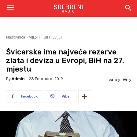
SREBRENI
RADIO
Naslovnica
VIJESTI
BIH I SVIJET
Švicarska ima najveće rezerve
zlata i deviza u Evropi, BiH na 27.
mjestu
By
Admin
28 Februara, 2019
98
0
Facebook
Viber