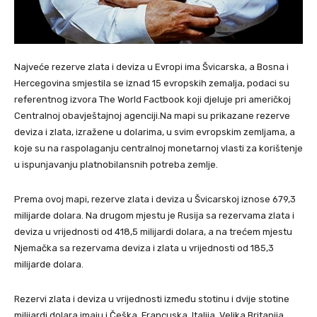
Najveće rezerve zlata i deviza u Evropi ima Švicarska, a Bosna i
Hercegovina smjestila se iznad 15 evropskih zemalja, podaci su
referentnog izvora The World Factbook koji djeluje pri američkoj
Centralnoj obavještajnoj agenciji.Na mapi su prikazane rezerve
deviza i zlata, izražene u dolarima, u svim evropskim zemljama, a
koje su na raspolaganju centralnoj monetarnoj vlasti za korištenje
u ispunjavanju platnobilansnih potreba zemlje.
Prema ovoj mapi, rezerve zlata i deviza u Švicarskoj iznose 679,3
milijarde dolara. Na drugom mjestu je Rusija sa rezervama zlata i
deviza u vrijednosti od 418,5 milijardi dolara, a na trećem mjestu
Njemačka sa rezervama deviza i zlata u vrijednosti od 185,3
milijarde dolara.
Rezervi zlata i deviza u vrijednosti između stotinu i dvije stotine
milijardi dolara imaju i Češka, Francuska, Italija, Velika Britanija,