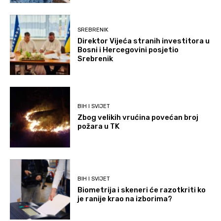
SREBRENIK
Direktor Vijeća stranih investitora u
Bosni i Hercegovini posjetio
Srebrenik
BIH I SVIJET
Zbog velikih vrućina povećan broj
požara u TK
BIH I SVIJET
Biometrija i skeneri će razotkriti ko
je ranije krao na izborima?