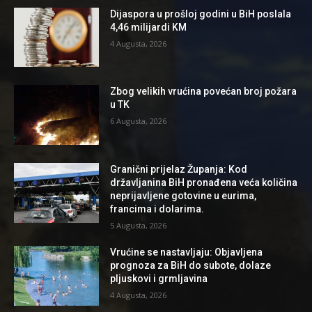
Dijaspora u prošloj godini u BiH poslala
4,46 milijardi KM
4 Augusta, 2026
Zbog velikih vrućina povećan broj požara
u TK
6 Augusta, 2026
Granični prijelaz Županja: Kod
državljanina BiH pronađena veća količina
neprijavljene gotovine u eurima,
francima i dolarima.
5 Augusta, 2026
Vrućine se nastavljaju: Objavljena
prognoza za BiH do subote, dolaze
pljuskovi i grmljavina
4 Augusta, 2026