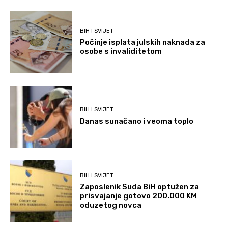
BIH I SVIJET
Počinje isplata julskih naknada za
osobe s invaliditetom
BIH I SVIJET
Danas sunačano i veoma toplo
BIH I SVIJET
Zaposlenik Suda BiH optužen za
prisvajanje gotovo 200.000 KM
oduzetog novca