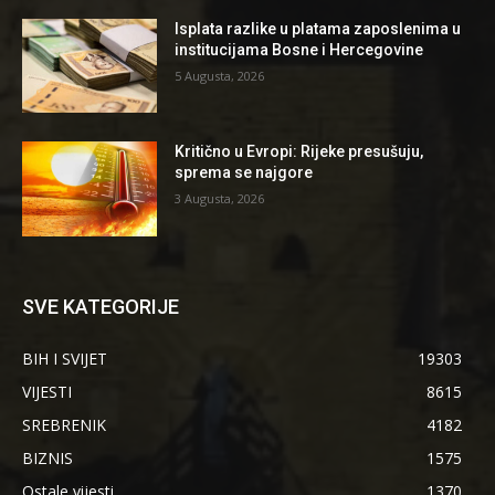
Isplata razlike u platama zaposlenima u
institucijama Bosne i Hercegovine
5 Augusta, 2026
Kritično u Evropi: Rijeke presušuju,
sprema se najgore
3 Augusta, 2026
SVE KATEGORIJE
BIH I SVIJET
19303
VIJESTI
8615
SREBRENIK
4182
BIZNIS
1575
Ostale vijesti
1370