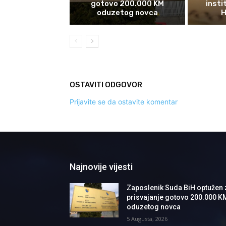
gotovo 200.000 KM
insti
oduzetog novca
H
OSTAVITI ODGOVOR
Prijavite se da ostavite komentar
Najnovije vijesti
Zaposlenik Suda BiH optužen 
prisvajanje gotovo 200.000 K
oduzetog novca
5 Augusta, 2026