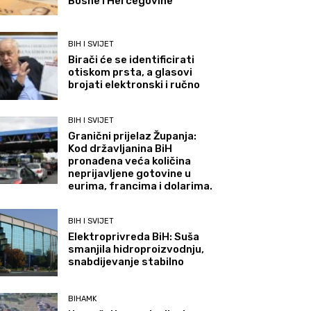
Bosne i Hercegovine
BIH I SVIJET
Birači će se identificirati
otiskom prsta, a glasovi
brojati elektronski i ručno
BIH I SVIJET
Granični prijelaz Županja:
Kod državljanina BiH
pronađena veća količina
neprijavljene gotovine u
eurima, francima i dolarima.
BIH I SVIJET
Elektroprivreda BiH: Suša
smanjila hidroproizvodnju,
snabdijevanje stabilno
BIHAMK