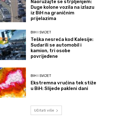
Naoružajte se strpljenjem:
Duge kolone vozila na izlazu
iz BiH na graničnim
prijelazima
BIH I SVIJET
Teška nesreća kod Kalesije:
Sudarili se automobil i
kamion, tri osobe
povrijeđene
BIH I SVIJET
Ekstremna vrućina tek stiže
u BiH: Slijede pakleni dani
Učitati više