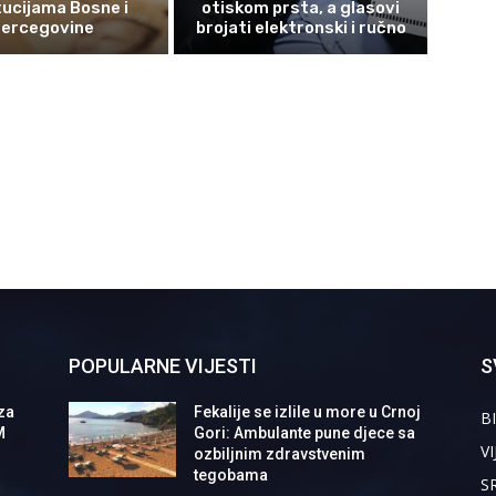
tucijama Bosne i
otiskom prsta, a glasovi
ercegovine
brojati elektronski i ručno
POPULARNE VIJESTI
S
za
Fekalije se izlile u more u Crnoj
BI
M
Gori: Ambulante pune djece sa
VI
ozbiljnim zdravstvenim
tegobama
S