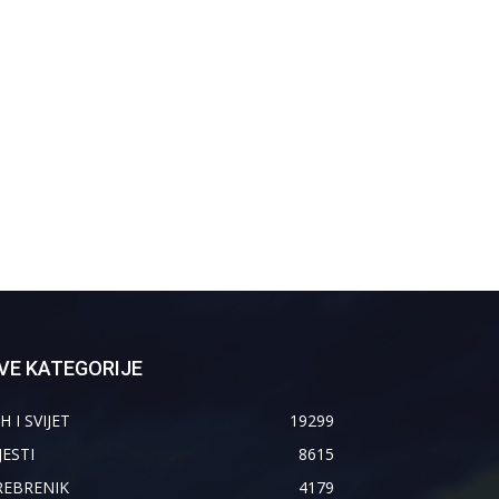
VE KATEGORIJE
H I SVIJET
19299
JESTI
8615
REBRENIK
4179