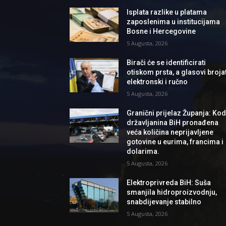
Isplata razlike u platama
zaposlenima u institucijama
Bosne i Hercegovine
5 Augusta, 2026
Birači će se identificirati
otiskom prsta, a glasovi brojat
elektronski i ručno
5 Augusta, 2026
Granični prijelaz Županja: Ko
državljanina BiH pronađena
veća količina neprijavljene
gotovine u eurima, francima i
dolarima.
5 Augusta, 2026
Elektroprivreda BiH: Suša
smanjila hidroproizvodnju,
snabdijevanje stabilno
5 Augusta, 2026