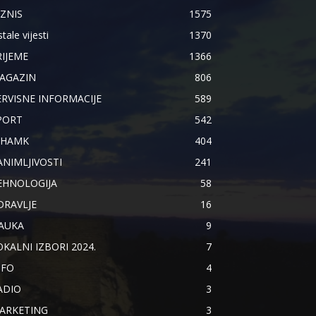
IZNIS
1575
tale vijesti
1370
RIJEME
1366
AGAZIN
806
ERVISNE INFORMACIJE
589
PORT
542
IHAMK
404
ANIMLJIVOSTI
241
EHNOLOGIJA
58
DRAVLJE
16
AUKA
9
OKALNI IZBORI 2024.
7
NFO
4
ADIO
3
ARKETING
3