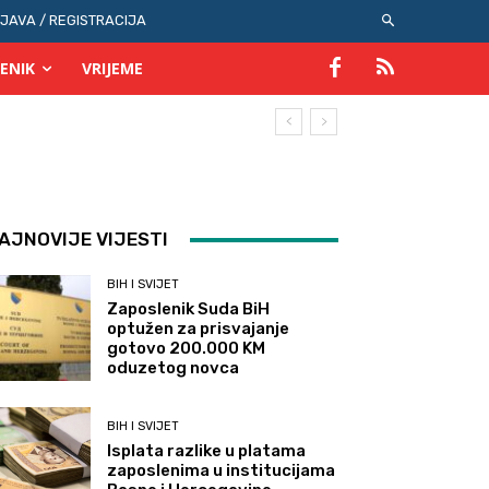
IJAVA / REGISTRACIJA
ENIK
VRIJEME
AJNOVIJE VIJESTI
BIH I SVIJET
Zaposlenik Suda BiH
optužen za prisvajanje
gotovo 200.000 KM
oduzetog novca
BIH I SVIJET
Isplata razlike u platama
zaposlenima u institucijama