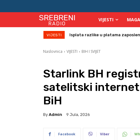
SREBRENI
VIJESTI
MAGA
RADIO
Birači će se identificirati otiskom 
VIJESTI
Naslovnica
VIJESTI
BIH I SVIJET
Starlink BH regist
satelitski interne
BiH
By
Admin
9 Jula, 2026
Facebook
Viber
Wh