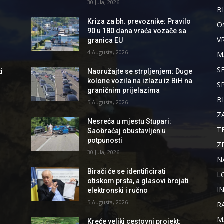
30 Jula, 2026
B
Kriza za bh. prevoznike: Pravilo
Os
90 u 180 dana vraća vozače sa
V
granica EU
4 Augusta, 2026
M
S
i
Naoružajte se strpljenjem: Duge
kolone vozila na izlazu iz BiH na
S
graničnim prijelazima
B
5 Augusta, 2026
d
Z
Nesreća u mjestu Stupari:
T
Saobraćaj obustavljen u
potpunosti
Z
30 Jula, 2026
N
Birači će se identificirati
L
otiskom prsta, a glasovi brojati
I
elektronski i ručno
5 Augusta, 2026
R
M
Kreće veliki cestovni projekt: