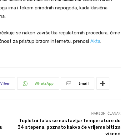
ogu ima i tokom prirodnih nepogoda, kada klasična
na.
 očekuje se nakon završetka regulatornih procedura, čime
ućnost za pristup brzom internetu, prenosi
Akta
.
Viber
WhatsApp
Email
NAREDNI ČLANAK
Toplotni talas se nastavlja: Temperature do
ju
34 stepena, poznato kakvo će vrijeme biti za
vikend