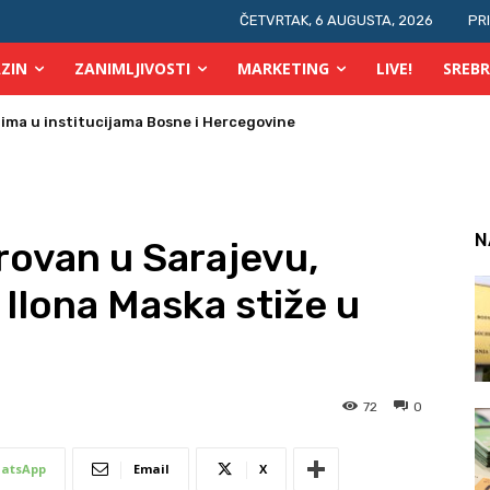
ČETVRTAK, 6 AUGUSTA, 2026
PR
ZIN
ZANIMLJIVOSTI
MARKETING
LIVE!
SREBR
prsta, a glasovi brojati elektronski i ručno
N
rovan u Sarajevu,
t Ilona Maska stiže u
72
0
atsApp
Email
X