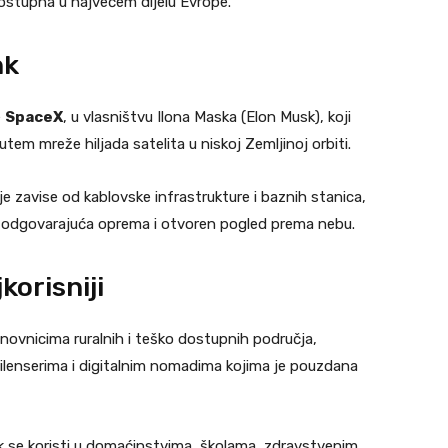
ostupna u najvećem dijelu Evrope.
nk
e
SpaceX
, u vlasništvu Ilona Maska (Elon Musk), koji
em mreže hiljada satelita u niskoj Zemljinoj orbiti.
je zavise od kablovske infrastrukture i baznih stanica,
o odgovarajuća oprema i otvoren pogled prema nebu.
korisniji
novnicima ruralnih i teško dostupnih područja,
frilenserima i digitalnim nomadima kojima je pouzdana
k se koristi u domaćinstvima, školama, zdravstvenim