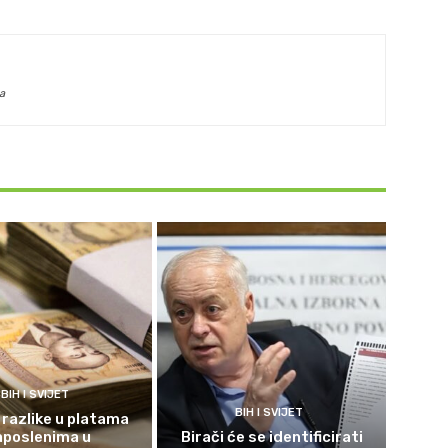
a
BIH I SVIJET
BIH I SVIJET
 razlike u platama
aposlenima u
Birači će se identificirati