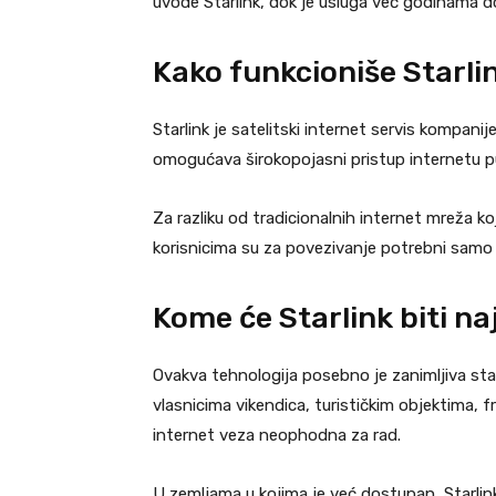
uvode Starlink, dok je usluga već godinama d
Kako funkcioniše Starli
Starlink je satelitski internet servis kompanij
omogućava širokopojasni pristup internetu put
Za razliku od tradicionalnih internet mreža ko
korisnicima su za povezivanje potrebni sam
Kome će Starlink biti naj
Ovakva tehnologija posebno je zanimljiva sta
vlasnicima vikendica, turističkim objektima, 
internet veza neophodna za rad.
U zemljama u kojima je već dostupan, Starlin