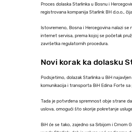
Proces dolaska Starlinka u Bosnu i Hercegovi
registrovana kompanija Starlink BH d.o.o., čija
Istovremeno, Bosna i Hercegovina nalazi se 
internet servisa, prema kojoj se početak pr
završetka regulatornih procedura.
Novi korak ka dolasku S
Podsjetimo, dolazak Starlinka u BiH najavlje
komunikacija i transporta BiH Edina Forte s
Tada je potvrđena spremnost obje strane da s
uslova, omogući što skorije pokretanje usluge
BiH će se tako, zajedno sa Srbijom i Crnom G