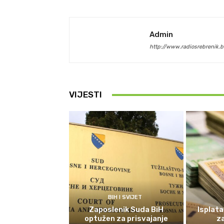
Admin
http://www.radiosrebrenik.b
VIJESTI
BIH I SVIJET
Zaposlenik Suda BiH
Isplata
optužen za prisvajanje
z