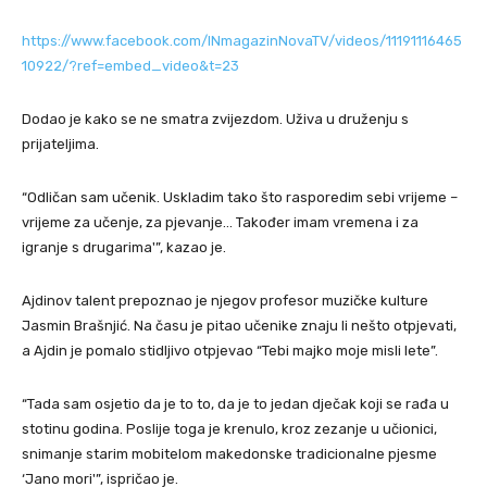
https://www.facebook.com/INmagazinNovaTV/videos/11191116465
10922/?ref=embed_video&t=23
Dodao je kako se ne smatra zvijezdom. Uživa u druženju s
prijateljima.
“Odličan sam učenik. Uskladim tako što rasporedim sebi vrijeme –
vrijeme za učenje, za pjevanje… Također imam vremena i za
igranje s drugarima'”, kazao je.
Ajdinov talent prepoznao je njegov profesor muzičke kulture
Jasmin Brašnjić. Na času je pitao učenike znaju li nešto otpjevati,
a Ajdin je pomalo stidljivo otpjevao “Tebi majko moje misli lete”.
“Tada sam osjetio da je to to, da je to jedan dječak koji se rađa u
stotinu godina. Poslije toga je krenulo, kroz zezanje u učionici,
snimanje starim mobitelom makedonske tradicionalne pjesme
‘Jano mori'”, ispričao je.