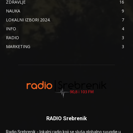
ZDRAVLJE
16
NAUKA
9
LOKALNI IZBORI 2024.
7
INFO
4
RADIO
3
MARKETING
3
RADIO Srebrenik
Radio Srebrenik - lokalni radio koji se sluša globalno svugdje u