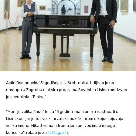
Ajdin Osmanović, 13-godišnjak iz Srebrenika, briljirao je na
nastupu u Zagrebu u okviru programa Sevdah u Lisinskom. Izveo
je sevdalinku “Emina”.
“Meni je velika čast što sa 13 godina imam priliku nastupati u
Lisinskom jer je to i veliki hrvatski muzički hram u kojem pjevaju
velika imena. Nikad nemam tremu jer sam već imao mnoge
koncerte”, rekao je za
IN Magazin
.