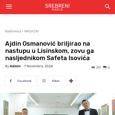
SREBRENI
RADIO
Naslovnica
MAGAZIN
Ajdin Osmanović briljirao na
nastupu u Lisinskom, zovu ga
nasljednikom Safeta Isovića
By
Admin
7 Novembra, 2024
211
0
Facebook
Viber