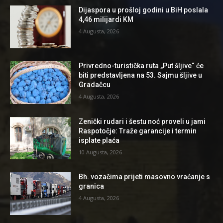
Dijaspora u prošloj godini u BiH poslala
4,46 milijardi KM
4 Augusta, 2026
Privredno-turistička ruta „Put šljive“ će
biti predstavljena na 53. Sajmu šljive u
Gradačcu
4 Augusta, 2026
Zenički rudari i šestu noć proveli u jami
Raspotočje: Traže garancije i termin
isplate plaća
10 Augusta, 2026
Bh. vozačima prijeti masovno vraćanje s
granica
4 Augusta, 2026