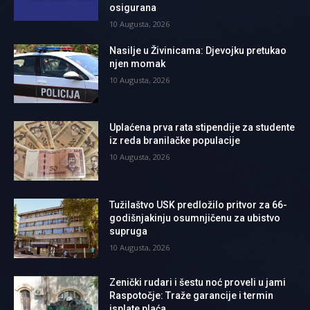
osigurana
10 Augusta, 2026
Nasilje u Živinicama: Djevojku pretukao
njen momak
10 Augusta, 2026
Uplaćena prva rata stipendije za studente
iz reda branilačke populacije
10 Augusta, 2026
Tužilaštvo USK predložilo pritvor za 66-
godišnjakinju osumnjičenu za ubistvo
supruga
10 Augusta, 2026
Zenički rudari i šestu noć proveli u jami
Raspotočje: Traže garancije i termin
isplate plaća