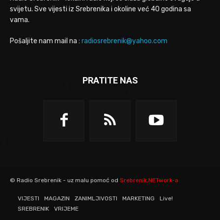
svijetu. Sve vijesti iz Srebrenika i okoline već 40 godina sa
vama.
Pošaljite nam mail na :
radiosrebrenik@yahoo.com
PRATITE NAS
© Radio Srebrenik - uz malu pomoć od
Srebrenik.NETwork-a
VIJESTI
MAGAZIN
ZANIMLJIVOSTI
MARKETING
Live!
SREBRENIK
VRIJEME