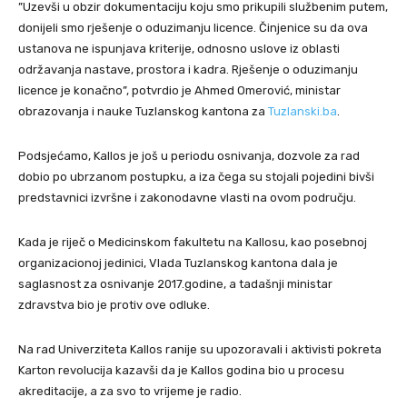
”Uzevši u obzir dokumentaciju koju smo prikupili službenim putem,
donijeli smo rješenje o oduzimanju licence. Činjenice su da ova
ustanova ne ispunjava kriterije, odnosno uslove iz oblasti
održavanja nastave, prostora i kadra. Rješenje o oduzimanju
licence je konačno”, potvrdio je Ahmed Omerović, ministar
obrazovanja i nauke Tuzlanskog kantona za
Tuzlanski.ba
.
Podsjećamo, Kallos je još u periodu osnivanja, dozvole za rad
dobio po ubrzanom postupku, a iza čega su stojali pojedini bivši
predstavnici izvršne i zakonodavne vlasti na ovom području.
Kada je riječ o Medicinskom fakultetu na Kallosu, kao posebnoj
organizacionoj jedinici, Vlada Tuzlanskog kantona dala je
saglasnost za osnivanje 2017.godine, a tadašnji ministar
zdravstva bio je protiv ove odluke.
Na rad Univerziteta Kallos ranije su upozoravali i aktivisti pokreta
Karton revolucija kazavši da je Kallos godina bio u procesu
akreditacije, a za svo to vrijeme je radio.