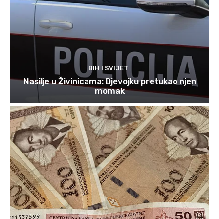
BIH I SVIJET
Nasilje u Živinicama: Djevojku pretukao njen
momak