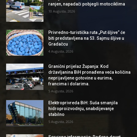
ranjen, napadači pobjegli motociklima
10 Augusta, 2026
Privredno-turistička ruta „Put šljive“ će
biti predstavljena na 53. Sajmu šljive u
Gradačcu
4 Augusta, 2026
Granični prijelaz Županja: Kod
državljanina BiH pronađena veća količina
neprijavljene gotovine u eurima,
francima i dolarima.
5 Augusta, 2026
Elektroprivreda BiH: Suša smanjila
hidroproizvodnju, snabdijevanje
stabilno
5 Augusta, 2026
Servisne informacije: Rođeno devet