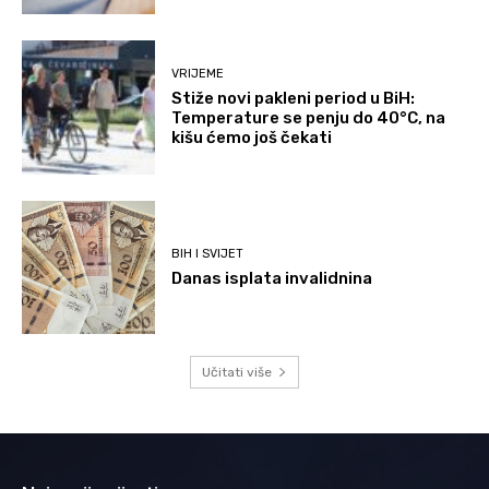
VRIJEME
Stiže novi pakleni period u BiH:
Temperature se penju do 40°C, na
kišu ćemo još čekati
BIH I SVIJET
Danas isplata invalidnina
Učitati više