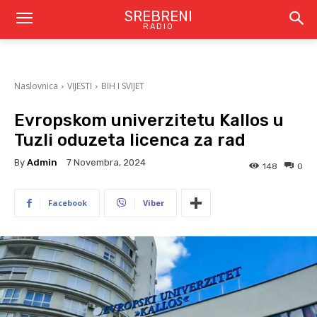
SREBRENI
RADIO
Naslovnica
VIJESTI
BIH I SVIJET
Evropskom univerzitetu Kallos u
Tuzli oduzeta licenca za rad
By
Admin
7 Novembra, 2024
148
0
Facebook
Viber