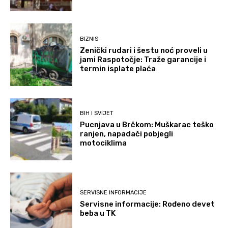
BIZNIS
Zenički rudari i šestu noć proveli u
jami Raspotočje: Traže garancije i
termin isplate plaća
BIH I SVIJET
Pucnjava u Brčkom: Muškarac teško
ranjen, napadači pobjegli
motociklima
SERVISNE INFORMACIJE
Servisne informacije: Rođeno devet
beba u TK