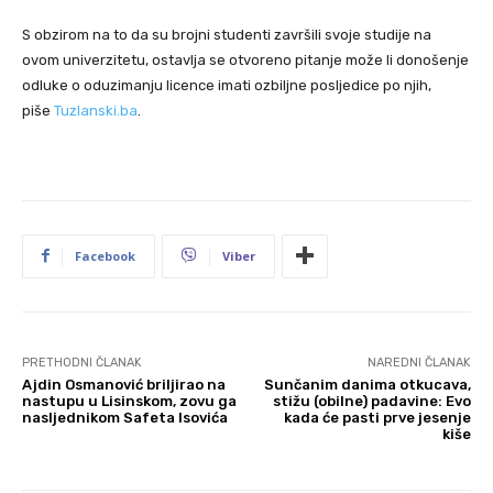
S obzirom na to da su brojni studenti završili svoje studije na
ovom univerzitetu, ostavlja se otvoreno pitanje može li donošenje
odluke o oduzimanju licence imati ozbiljne posljedice po njih,
piše
Tuzlanski.ba
.
Facebook
Viber
PRETHODNI ČLANAK
NAREDNI ČLANAK
Ajdin Osmanović briljirao na
Sunčanim danima otkucava,
nastupu u Lisinskom, zovu ga
stižu (obilne) padavine: Evo
nasljednikom Safeta Isovića
kada će pasti prve jesenje
kiše