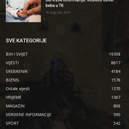
beba u TK
10 Augusta, 2026
SVE KATEGORIJE
BIH I SVIJET
19308
VIJESTI
8617
SREBRENIK
4184
BIZNIS
1576
Ostale vijesti
1370
VRIJEME
1367
MAGAZIN
806
SERVISNE INFORMACIJE
590
SPORT
542