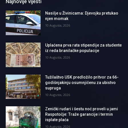
Najnovije vijesti
Nasilje u Živinicama: Djevojku pretukao
njen momak
10 Augusta, 2026
Uplaćena prva rata stipendije za studente
iz reda branilačke populacije
10 Augusta, 2026
Tužilaštvo USK predložilo pritvor za 66-
godišnjakinju osumnjičenu za ubistvo
supruga
10 Augusta, 2026
Zenički rudari i šestu noć proveli u jami
Raspotočje: Traže garancije i termin
isplate plaća
10 Augusta, 2026