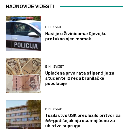
NAJNOVIJE VIJESTI
BIH I SVIJET
Nasilje u Živinicama: Djevojku
pretukao njen momak
BIH I SVIJET
Uplaćena prva rata stipendije za
studente iz reda branilačke
populacije
BIH I SVIJET
Tužilaštvo USK predložilo pritvor za
66-godišnjakinju osumnjičenu za
ubistvo supruga