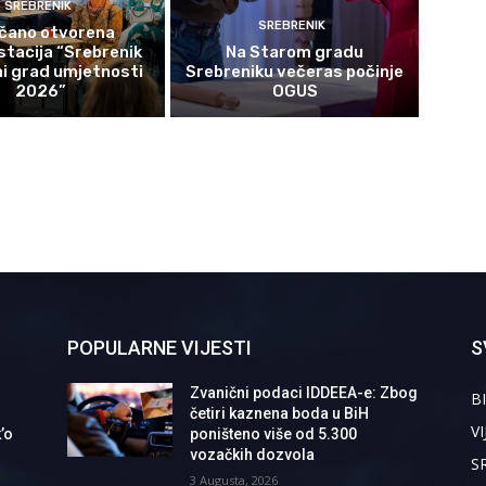
SREBRENIK
SREBRENIK
čano otvorena
tacija “Srebrenik
Na Starom gradu
i grad umjetnosti
Srebreniku večeras počinje
2026”
OGUS
POPULARNE VIJESTI
S
Zvanični podaci IDDEEA-e: Zbog
BI
četiri kaznena boda u BiH
VI
’o
poništeno više od 5.300
vozačkih dozvola
S
3 Augusta, 2026