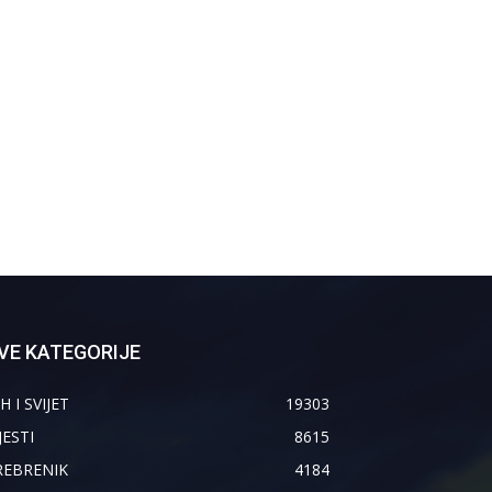
VE KATEGORIJE
H I SVIJET
19303
JESTI
8615
REBRENIK
4184