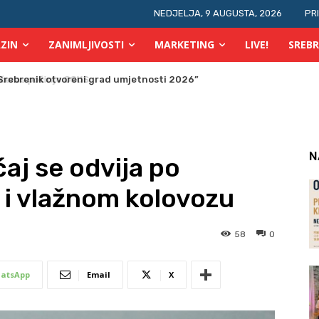
NEDJELJA, 9 AUGUSTA, 2026
PR
ZIN
ZANIMLJIVOSTI
MARKETING
LIVE!
SREBR
ras počinje OGUS
N
j se odvija po
i vlažnom kolovozu
58
0
atsApp
Email
X