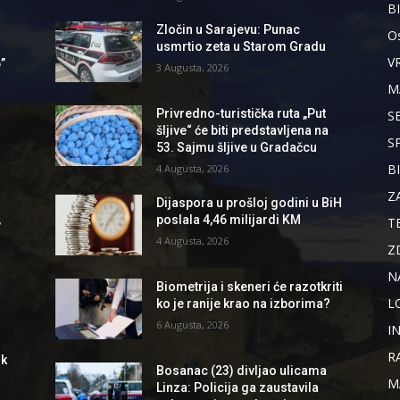
B
Zločin u Sarajevu: Punac
Os
usmrtio zeta u Starom Gradu
V
”
3 Augusta, 2026
M
Privredno-turistička ruta „Put
S
šljive“ će biti predstavljena na
S
53. Sajmu šljive u Gradačcu
B
4 Augusta, 2026
Z
Dijaspora u prošloj godini u BiH
,
poslala 4,46 milijardi KM
T
4 Augusta, 2026
Z
N
Biometrija i skeneri će razotkriti
L
ko je ranije krao na izborima?
6 Augusta, 2026
I
R
ik
Bosanac (23) divljao ulicama
M
Linza: Policija ga zaustavila