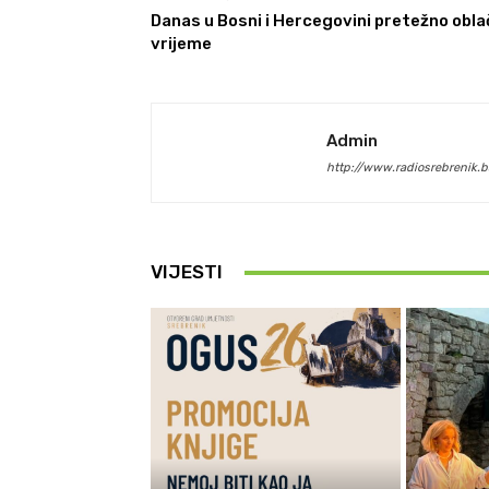
Danas u Bosni i Hercegovini pretežno obl
vrijeme
Admin
http://www.radiosrebrenik.b
VIJESTI