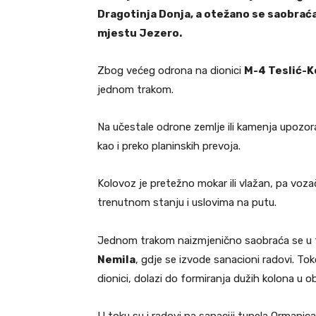
Dragotinja Donja, a otežano se saobrać
mjestu Jezero.
Zbog većeg odrona na dionici
M-4 Teslić-K
jednom trakom.
Na učestale odrone zemlje ili kamenja upozor
kao i preko planinskih prevoja.
Kolovoz je pretežno mokar ili vlažan, pa voz
trenutnom stanju i uslovima na putu.
Jednom trakom naizmjenično saobraća se u t
Nemila
, gdje se izvode sanacioni radovi. To
dionici, dolazi do formiranja dužih kolona u o