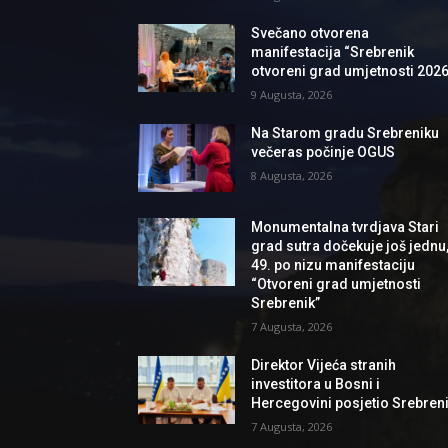
Svečano otvorena
manifestacija “Srebrenik
otvoreni grad umjetnosti 2026
9 Augusta, 2026
Na Starom gradu Srebreniku
večeras počinje OGUS
8 Augusta, 2026
Monumentalna tvrdjava Stari
grad sutra dočekuje još jednu
49. po nizu manifestaciju
“Otvoreni grad umjetnosti
Srebrenik”
7 Augusta, 2026
Direktor Vijeća stranih
investitora u Bosni i
Hercegovini posjetio Srebren
7 Augusta, 2026