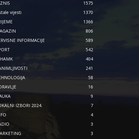
IZNIS
1575
tale vijesti
1370
RIJEME
1366
AGAZIN
806
ERVISNE INFORMACIJE
589
PORT
542
IHAMK
404
ANIMLJIVOSTI
241
EHNOLOGIJA
58
DRAVLJE
16
AUKA
9
OKALNI IZBORI 2024.
7
NFO
4
ADIO
3
ARKETING
3