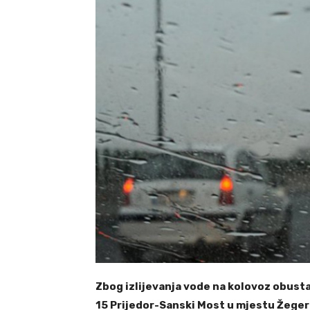
Zbog izlijevanja vode na kolovoz obust
15 Prijedor-Sanski Most u mjestu Žeger 