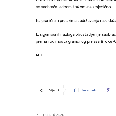
U toku su i radovi na sanaciji tunela Ormani
se saobraća jednom trakom-naizmjenično.
Na graničnim prelazima zadržavanja nisu duž
Iz sigurnosnih razloga obustavljen je saobra
prema i od mosta graničnog prelaza
Brčko-G
M.O.
Facebook
Dijeliti
PRETHODNI ČLANAK