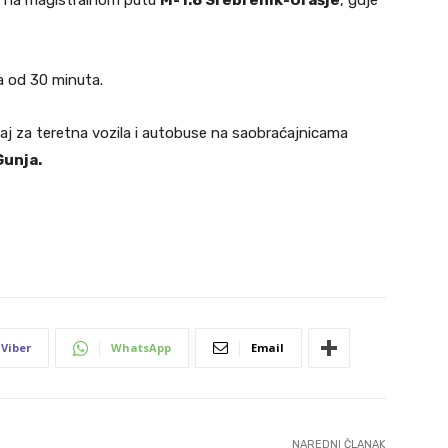
ca na magistralnom putu
M-1.8 Srebrenik-Orašje
, gdje
a od 30 minuta.
ćaj za teretna vozila i autobuse na saobraćajnicama
unja.
Viber
WhatsApp
Email
NAREDNI ČLANAK