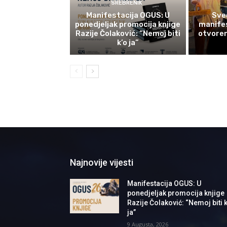
SREBRENIK
Manifestacija OGUS: U
Sve
ponedjeljak promocija knjige
manifes
Razije Čolaković: “Nemoj biti
otvoren
k’o ja”
Najnovije vijesti
Manifestacija OGUS: U
ponedjeljak promocija knjige
Razije Čolaković: “Nemoj biti k
ja”
9 Augusta, 2026