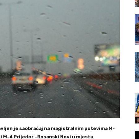
avljen je saobraćaj na magistralnim putevima M-
i M-4 Prijedor –Bosanski Novi u mjestu