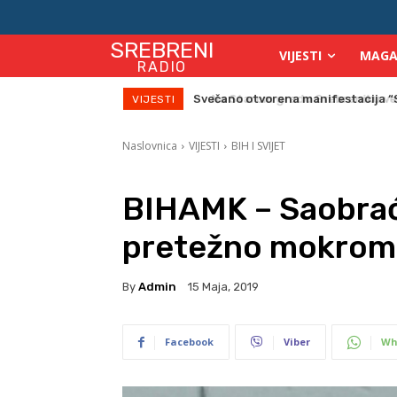
SREBRENI
VIJESTI
MAGA
RADIO
Na Starom gradu Srebreniku veče
VIJESTI
Naslovnica
VIJESTI
BIH I SVIJET
BIHAMK – Saobraća
pretežno mokrom 
By
Admin
15 Maja, 2019
Facebook
Viber
Wh