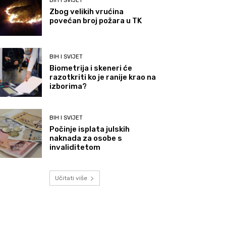
BIH I SVIJET
Zbog velikih vrućina
povećan broj požara u TK
BIH I SVIJET
Biometrija i skeneri će
razotkriti ko je ranije krao na
izborima?
BIH I SVIJET
Počinje isplata julskih
naknada za osobe s
invaliditetom
Učitati više