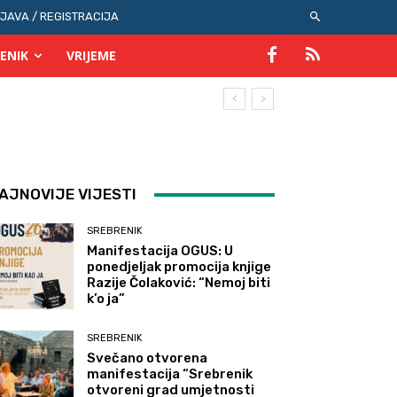
IJAVA / REGISTRACIJA
ENIK
VRIJEME
AJNOVIJE VIJESTI
SREBRENIK
Manifestacija OGUS: U
ponedjeljak promocija knjige
Razije Čolaković: “Nemoj biti
k’o ja”
SREBRENIK
Svečano otvorena
manifestacija “Srebrenik
otvoreni grad umjetnosti