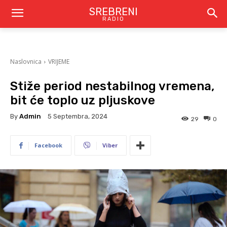
SREBRENI
RADIO
Naslovnica
VRIJEME
Stiže period nestabilnog vremena,
bit će toplo uz pljuskove
By
Admin
5 Septembra, 2024
29
0
Facebook
Viber