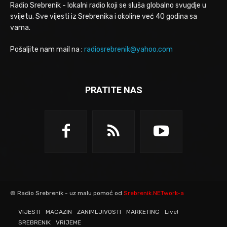
Radio Srebrenik - lokalni radio koji se sluša globalno svugdje u
svijetu. Sve vijesti iz Srebrenika i okoline već 40 godina sa
vama.
Pošaljite nam mail na :
radiosrebrenik@yahoo.com
PRATITE NAS
© Radio Srebrenik - uz malu pomoć od
Srebrenik.NETwork-a
VIJESTI
MAGAZIN
ZANIMLJIVOSTI
MARKETING
Live!
SREBRENIK
VRIJEME