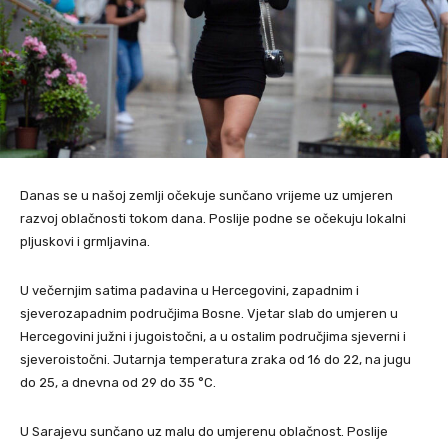
Danas se u našoj zemlji očekuje sunčano vrijeme uz umjeren
razvoj oblačnosti tokom dana. Poslije podne se očekuju lokalni
pljuskovi i grmljavina.
U večernjim satima padavina u Hercegovini, zapadnim i
sjeverozapadnim područjima Bosne. Vjetar slab do umjeren u
Hercegovini južni i jugoistočni, a u ostalim područjima sjeverni i
sjeveroistočni. Jutarnja temperatura zraka od 16 do 22, na jugu
do 25, a dnevna od 29 do 35 °C.
U Sarajevu sunčano uz malu do umjerenu oblačnost. Poslije