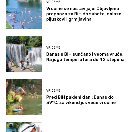
VRIJEME
Vrućine se nastavljaju: Objavljena
prognoza za BiH do subote, dolaze
pljuskovi i grmljavina
VRIJEME
Danas u BiH sunčano i veoma vruće:
Na jugu temperatura do 42 stepena
VRIJEME
Pred BiH pakleni dani: Danas do
39°C, za vikend još veće vrućine