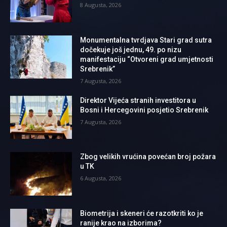
8 Augusta, 2026
Monumentalna tvrdjava Stari grad sutra
dočekuje još jednu, 49. po nizu
manifestaciju “Otvoreni grad umjetnosti
Srebrenik”
7 Augusta, 2026
Direktor Vijeća stranih investitora u
Bosni i Hercegovini posjetio Srebrenik
7 Augusta, 2026
Zbog velikih vrućina povećan broj požara
u TK
6 Augusta, 2026
Biometrija i skeneri će razotkriti ko je
ranije krao na izborima?