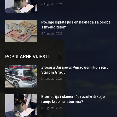
6 Augusta, 2026
Počinje isplata julskih naknada za osobe
s invaliditetom
6 Augusta, 2026
POPULARNE VIJESTI
Zločin u Sarajevu: Punac usmrtio zeta u
Starom Gradu
3 Augusta, 2026
Biometrija i skeneri će razotkriti ko je
ranije krao na izborima?
6 Augusta, 2026