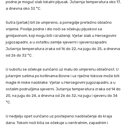
podne je moguć slab lokalni pljusak. Jutarnja temperatura oko 17,
a dnevna oko 32 °C.
Sutra (petak) bit će umjereno, a ponegdje pretežno oblačno
vrijeme. Poslije podne i dio noći se očekuju pljuskovi sa
grmljavinom, koji mogu biti i izraženiji. Vjetar slab u Hercegovini
jugozapadni, a u ostatku zemlje sjeverni i sjeverozapadni.
Jutarnja temperatura zraka od 16 do 22, na jugu do 25, a dnevna
od 26 do 32 °C.
U subotu se očekuje sunčano uz malu do umjerenu oblačnost. U
jutarnjim satima po kotlinama Bosne i uz riječne tokove može biti
magle ili niske naoblake. Vjetar u Hercegovini jugozapadni, a u
ostalim područjima sjeverni. Jutarnja temperatura zraka od 14 do
20, na jugu do 24, a dnevna od 26 do 32, na jugu i sjeveru do 34
°C.
U nedjelju opet sunčano uz postepeno naoblačenje do kraja
dana. Tokom noći kiša se očekuje u centralnim, zapadnim i