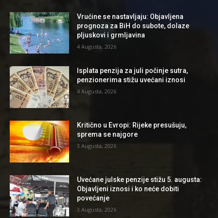
Vrućine se nastavljaju: Objavljena
prognoza za BiH do subote, dolaze
pljuskovi i grmljavina
4 Augusta, 2026
Isplata penzija za juli počinje sutra,
penzionerima stižu uvećani iznosi
4 Augusta, 2026
Kritično u Evropi: Rijeke presušuju,
sprema se najgore
3 Augusta, 2026
Uvećane julske penzije stižu 5. augusta:
Objavljeni iznosi i ko neće dobiti
povećanje
3 Augusta, 2026