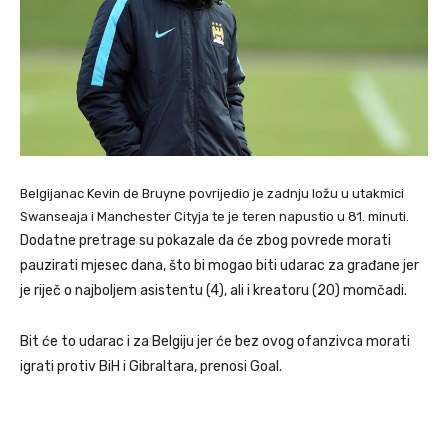
Belgijanac Kevin de Bruyne povrijedio je zadnju ložu u utakmici
Swanseaja i Manchester Cityja te je teren napustio u 81. minuti.
Dodatne pretrage su pokazale da će zbog povrede morati
pauzirati mjesec dana, što bi mogao biti udarac za građane jer
je riječ o najboljem asistentu (4), ali i kreatoru (20) momčadi.
Bit će to udarac i za Belgiju jer će bez ovog ofanzivca morati
igrati protiv BiH i Gibraltara, prenosi Goal.