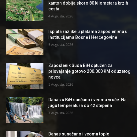
kanton dobija skoro 80 kilometara brzih
cesta
4 Augusta, 2026
Isplata razlike u platama zaposlenima u
institucijama Bosne i Hercegovine
5 Augusta, 2026
Zaposlenik Suda BiH optužen za
prisvajanje gotovo 200.000 KM oduzetog
novca
5 Augusta, 2026
Danas u BiH sunčano i veoma vruće: Na
jugu temperatura do 42 stepena
3 Augusta, 2026
Danas sunačano i veoma toplo