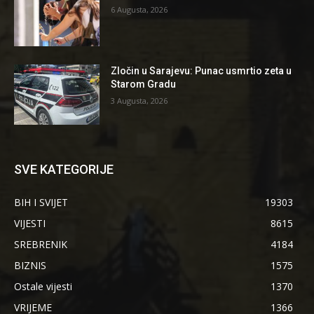
6 Augusta, 2026
Zločin u Sarajevu: Punac usmrtio zeta u
Starom Gradu
3 Augusta, 2026
SVE KATEGORIJE
BIH I SVIJET
19303
VIJESTI
8615
SREBRENIK
4184
BIZNIS
1575
Ostale vijesti
1370
VRIJEME
1366