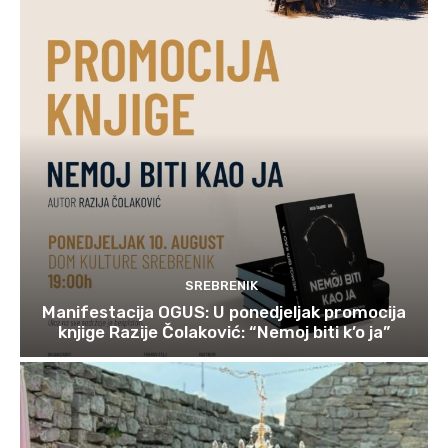
SREBRENIK
Manifestacija OGUS: U ponedjeljak promocija
knjige Razije Čolaković: “Nemoj biti k’o ja”