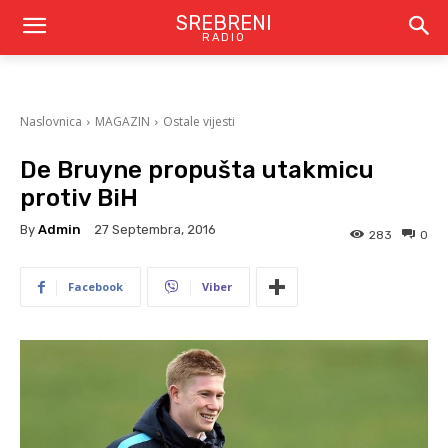
SREBRENI
RADIO
Naslovnica
MAGAZIN
Ostale vijesti
De Bruyne propušta utakmicu
protiv BiH
By
Admin
27 Septembra, 2016
283
0
Facebook
Viber