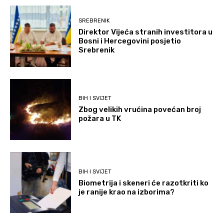
SREBRENIK
Direktor Vijeća stranih investitora u
Bosni i Hercegovini posjetio
Srebrenik
BIH I SVIJET
Zbog velikih vrućina povećan broj
požara u TK
BIH I SVIJET
Biometrija i skeneri će razotkriti ko
je ranije krao na izborima?