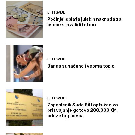
BIH I SVIJET
Počinje isplata julskih naknada za
osobe s invaliditetom
BIH I SVIJET
Danas sunačano i veoma toplo
BIH I SVIJET
Zaposlenik Suda BiH optužen za
prisvajanje gotovo 200.000 KM
oduzetog novca