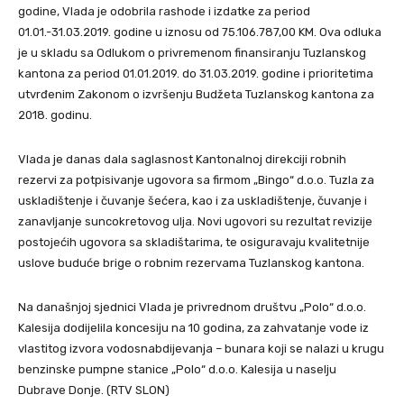
godine, Vlada je odobrila rashode i izdatke za period
01.01.-31.03.2019. godine u iznosu od 75.106.787,00 KM. Ova odluka
je u skladu sa Odlukom o privremenom finansiranju Tuzlanskog
kantona za period 01.01.2019. do 31.03.2019. godine i prioritetima
utvrđenim Zakonom o izvršenju Budžeta Tuzlanskog kantona za
2018. godinu.
Vlada je danas dala saglasnost Kantonalnoj direkciji robnih
rezervi za potpisivanje ugovora sa firmom „Bingo“ d.o.o. Tuzla za
uskladištenje i čuvanje šećera, kao i za uskladištenje, čuvanje i
zanavljanje suncokretovog ulja. Novi ugovori su rezultat revizije
postojećih ugovora sa skladištarima, te osiguravaju kvalitetnije
uslove buduće brige o robnim rezervama Tuzlanskog kantona.
Na današnjoj sjednici Vlada je privrednom društvu „Polo“ d.o.o.
Kalesija dodijelila koncesiju na 10 godina, za zahvatanje vode iz
vlastitog izvora vodosnabdijevanja – bunara koji se nalazi u krugu
benzinske pumpne stanice „Polo“ d.o.o. Kalesija u naselju
Dubrave Donje. (RTV SLON)