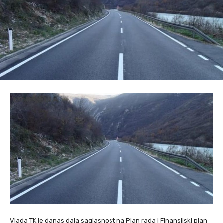
Vlada TK je danas dala saglasnost na Plan rada i Finansijski plan