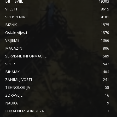
BIH I SVIJET
19303
VIJESTI
8615
SREBRENIK
4181
BIZNIS
1575
Ostale vijesti
1370
VRIJEME
1366
MAGAZIN
806
SERVISNE INFORMACIJE
589
SPORT
542
BIHAMK
404
ZANIMLJIVOSTI
241
TEHNOLOGIJA
58
ZDRAVLJE
16
NAUKA
9
LOKALNI IZBORI 2024.
7