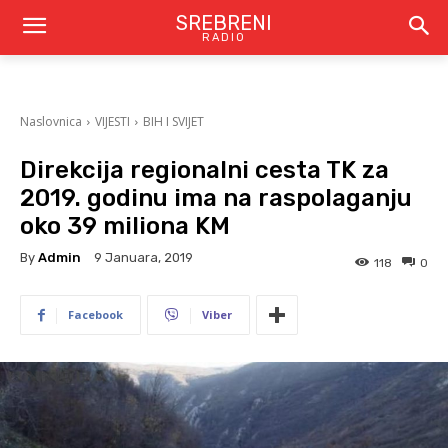
SREBRENI
RADIO
Naslovnica
VIJESTI
BIH I SVIJET
Direkcija regionalni cesta TK za
2019. godinu ima na raspolaganju
oko 39 miliona KM
By
Admin
9 Januara, 2019
118
0
Facebook
Viber