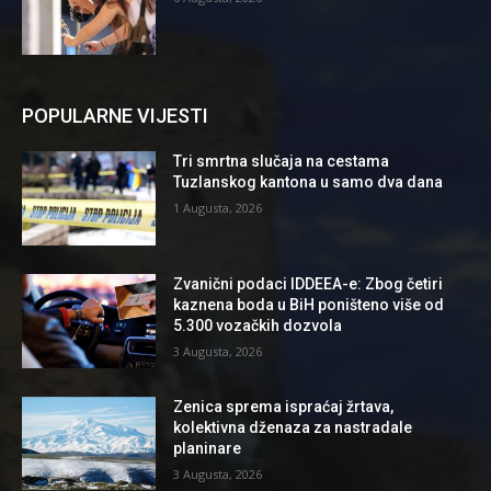
POPULARNE VIJESTI
Tri smrtna slučaja na cestama
Tuzlanskog kantona u samo dva dana
1 Augusta, 2026
Zvanični podaci IDDEEA-e: Zbog četiri
kaznena boda u BiH poništeno više od
5.300 vozačkih dozvola
3 Augusta, 2026
Zenica sprema ispraćaj žrtava,
kolektivna dženaza za nastradale
planinare
3 Augusta, 2026