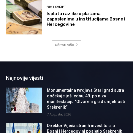
BIH I SVIJET
Isplata razlike u platama
zaposlenima u institucijama Bosne i
Hercegovine
Učitati više
Najnovije vijesti
Monumentalna tvrdjava Stari grad sutra
dočekuje još jednu, 49. po nizu
manifestaciju “Otvoreni grad umjetnosti
Srebrenik”
7 Augusta, 2026
Direktor Vijeća stranih investitora u
Bosni i Hercegovini posjetio Srebrenik