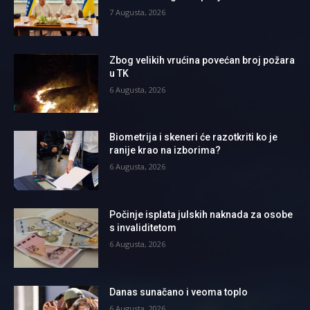
7 Augusta, 2026
Zbog velikih vrućina povećan broj požara
u TK
6 Augusta, 2026
Biometrija i skeneri će razotkriti ko je
ranije krao na izborima?
6 Augusta, 2026
Počinje isplata julskih naknada za osobe
s invaliditetom
6 Augusta, 2026
Danas sunačano i veoma toplo
6 Augusta, 2026