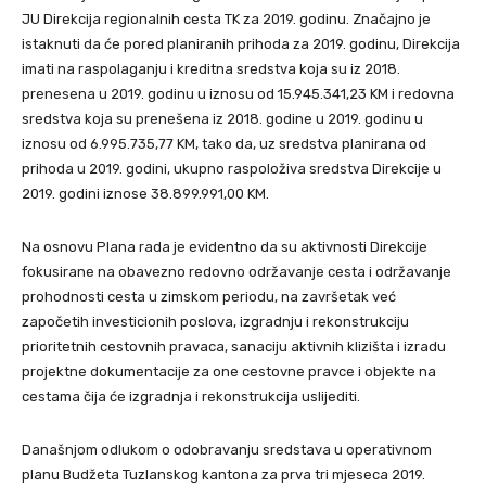
JU Direkcija regionalnih cesta TK za 2019. godinu. Značajno je
istaknuti da će pored planiranih prihoda za 2019. godinu, Direkcija
imati na raspolaganju i kreditna sredstva koja su iz 2018.
prenesena u 2019. godinu u iznosu od 15.945.341,23 KM i redovna
sredstva koja su prenešena iz 2018. godine u 2019. godinu u
iznosu od 6.995.735,77 KM, tako da, uz sredstva planirana od
prihoda u 2019. godini, ukupno raspoloživa sredstva Direkcije u
2019. godini iznose 38.899.991,00 KM.
Na osnovu Plana rada je evidentno da su aktivnosti Direkcije
fokusirane na obavezno redovno održavanje cesta i održavanje
prohodnosti cesta u zimskom periodu, na završetak već
započetih investicionih poslova, izgradnju i rekonstrukciju
prioritetnih cestovnih pravaca, sanaciju aktivnih klizišta i izradu
projektne dokumentacije za one cestovne pravce i objekte na
cestama čija će izgradnja i rekonstrukcija uslijediti.
Današnjom odlukom o odobravanju sredstava u operativnom
planu Budžeta Tuzlanskog kantona za prva tri mjeseca 2019.