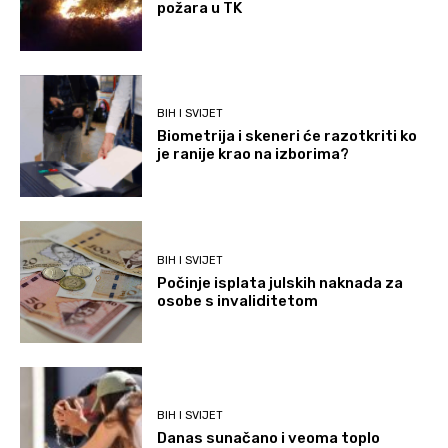
požara u TK
BIH I SVIJET
Biometrija i skeneri će razotkriti ko
je ranije krao na izborima?
BIH I SVIJET
Počinje isplata julskih naknada za
osobe s invaliditetom
BIH I SVIJET
Danas sunačano i veoma toplo