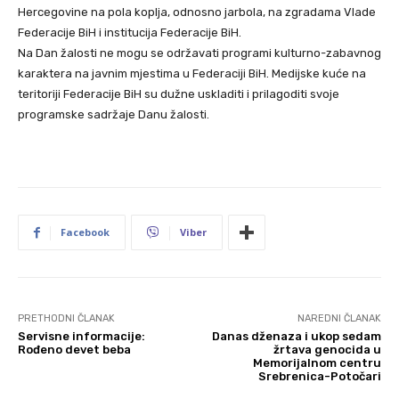
Hercegovine na pola koplja, odnosno jarbola, na zgradama Vlade
Federacije BiH i institucija Federacije BiH.
Na Dan žalosti ne mogu se održavati programi kulturno-zabavnog
karaktera na javnim mjestima u Federaciji BiH. Medijske kuće na
teritoriji Federacije BiH su dužne uskladiti i prilagoditi svoje
programske sadržaje Danu žalosti.
Facebook
Viber
PRETHODNI ČLANAK
NAREDNI ČLANAK
Servisne informacije:
Danas dženaza i ukop sedam
Rođeno devet beba
žrtava genocida u
Memorijalnom centru
Srebrenica-Potočari