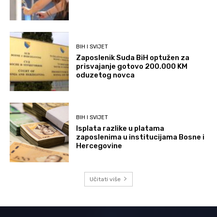
BIH I SVIJET
Zaposlenik Suda BiH optužen za
prisvajanje gotovo 200.000 KM
oduzetog novca
BIH I SVIJET
Isplata razlike u platama
zaposlenima u institucijama Bosne i
Hercegovine
Učitati više