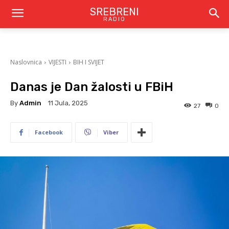
SREBRENI
RADIO
Naslovnica
VIJESTI
BIH I SVIJET
Danas je Dan žalosti u FBiH
By
Admin
11 Jula, 2025
27
0
Facebook
Viber