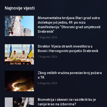
Najnovije vijesti
Monumentalna tvrdjava Stari grad sutra
dočekuje još jednu, 49. po nizu
manifestaciju “Otvoreni grad umjetnosti
Srebrenik”
7 Augusta, 2026
Direktor Vijeća stranih investitora u
Bosni i Hercegovini posjetio Srebrenik
7 Augusta, 2026
Zbog velikih vrućina povećan broj požara
u TK
6 Augusta, 2026
Biometrija i skeneri će razotkriti ko je
ranije krao na izborima?