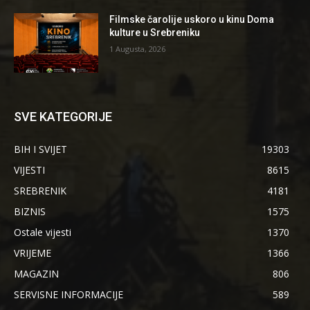
Filmske čarolije uskoro u kinu Doma
kulture u Srebreniku
1 Augusta, 2026
SVE KATEGORIJE
BIH I SVIJET
19303
VIJESTI
8615
SREBRENIK
4181
BIZNIS
1575
Ostale vijesti
1370
VRIJEME
1366
MAGAZIN
806
SERVISNE INFORMACIJE
589