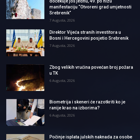
dočekuje još jednu, 49. po nizu
manifestaciju “Otvoreni grad umjetnosti
Srebrenik”
7 Augusta, 2026
Direktor Vijeća stranih investitora u
Bosni i Hercegovini posjetio Srebrenik
7 Augusta, 2026
Zbog velikih vrućina povećan broj požara
u TK
6 Augusta, 2026
Biometrija i skeneri će razotkriti ko je
ranije krao na izborima?
6 Augusta, 2026
Počinje isplata julskih naknada za osobe