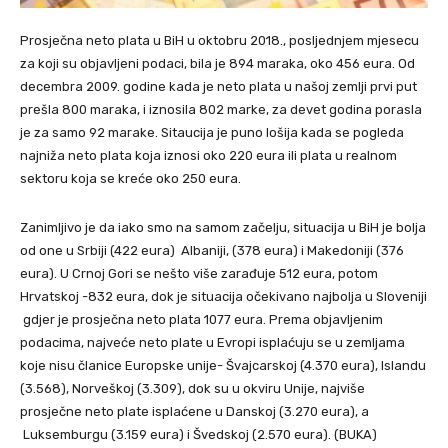
Prosječna neto plata u BiH u oktobru 2018., posljednjem mjesecu
za koji su objavljeni podaci, bila je 894 maraka, oko 456 eura. Od
decembra 2009. godine kada je neto plata u našoj zemlji prvi put
prešla 800 maraka, i iznosila 802 marke, za devet godina porasla
je za samo 92 marake. Sitaucija je puno lošija kada se pogleda
najniža neto plata koja iznosi oko 220 eura ili plata u realnom
sektoru koja se kreće oko 250 eura.
Zanimljivo je da iako smo na samom začelju, situacija u BiH je bolja
od one u Srbiji (422 eura) Albaniji, (378 eura) i Makedoniji (376
eura). U Crnoj Gori se nešto više zarađuje 512 eura, potom
Hrvatskoj -832 eura, dok je situacija očekivano najbolja u Sloveniji
gdjer je prosječna neto plata 1077 eura. Prema objavljenim
podacima, najveće neto plate u Evropi isplaćuju se u zemljama
koje nisu članice Europske unije- Švajcarskoj (4.370 eura), Islandu
(3.568), Norveškoj (3.309), dok su u okviru Unije, najviše
prosječne neto plate isplaćene u Danskoj (3.270 eura), a
Luksemburgu (3.159 eura) i Švedskoj (2.570 eura). (BUKA)