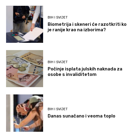
BIH I SVIJET
Biometrija i skeneri će razotkriti ko
je ranije krao na izborima?
BIH I SVIJET
Počinje isplata julskih naknada za
osobe s invaliditetom
BIH I SVIJET
Danas sunačano i veoma toplo