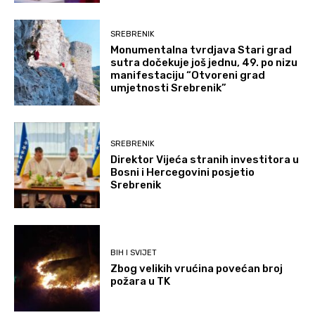
SREBRENIK
Monumentalna tvrdjava Stari grad
sutra dočekuje još jednu, 49. po nizu
manifestaciju “Otvoreni grad
umjetnosti Srebrenik”
SREBRENIK
Direktor Vijeća stranih investitora u
Bosni i Hercegovini posjetio
Srebrenik
BIH I SVIJET
Zbog velikih vrućina povećan broj
požara u TK