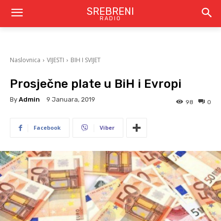
SREBRENI
RADIO
Naslovnica
VIJESTI
BIH I SVIJET
Prosječne plate u BiH i Evropi
By
Admin
9 Januara, 2019
98
0
Facebook
Viber