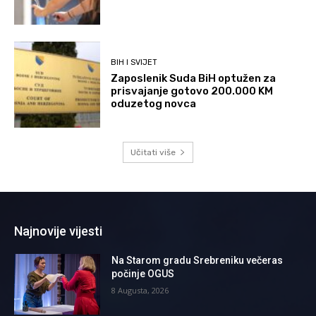
BIH I SVIJET
Zaposlenik Suda BiH optužen za
prisvajanje gotovo 200.000 KM
oduzetog novca
Učitati više
Najnovije vijesti
Na Starom gradu Srebreniku večeras
počinje OGUS
8 Augusta, 2026