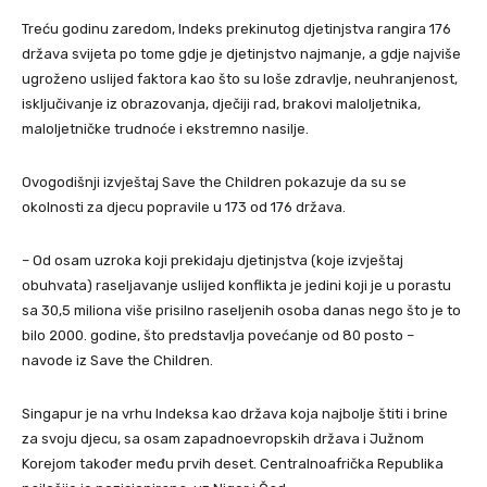
Treću godinu zaredom, Indeks prekinutog djetinjstva rangira 176
država svijeta po tome gdje je djetinjstvo najmanje, a gdje najviše
ugroženo uslijed faktora kao što su loše zdravlje, neuhranjenost,
isključivanje iz obrazovanja, dječiji rad, brakovi maloljetnika,
maloljetničke trudnoće i ekstremno nasilje.
Ovogodišnji izvještaj Save the Children pokazuje da su se
okolnosti za djecu popravile u 173 od 176 država.
– Od osam uzroka koji prekidaju djetinjstva (koje izvještaj
obuhvata) raseljavanje uslijed konflikta je jedini koji je u porastu
sa 30,5 miliona više prisilno raseljenih osoba danas nego što je to
bilo 2000. godine, što predstavlja povećanje od 80 posto –
navode iz Save the Children.
Singapur je na vrhu Indeksa kao država koja najbolje štiti i brine
za svoju djecu, sa osam zapadnoevropskih država i Južnom
Korejom također među prvih deset. Centralnoafrička Republika