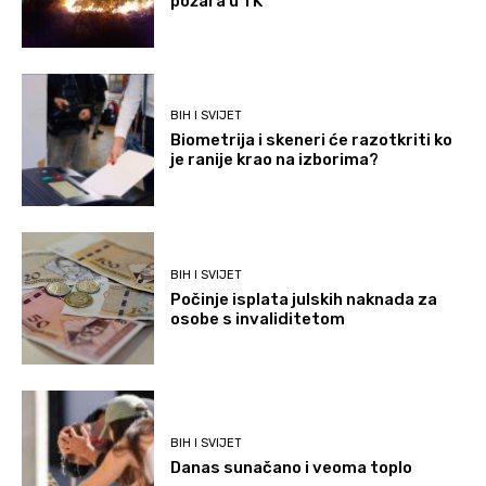
požara u TK
BIH I SVIJET
Biometrija i skeneri će razotkriti ko
je ranije krao na izborima?
BIH I SVIJET
Počinje isplata julskih naknada za
osobe s invaliditetom
BIH I SVIJET
Danas sunačano i veoma toplo