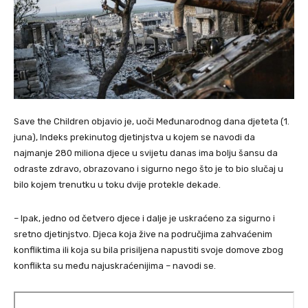
Save the Children objavio je, uoči Međunarodnog dana djeteta (1.
juna), Indeks prekinutog djetinjstva u kojem se navodi da
najmanje 280 miliona djece u svijetu danas ima bolju šansu da
odraste zdravo, obrazovano i sigurno nego što je to bio slučaj u
bilo kojem trenutku u toku dvije protekle dekade.
– Ipak, jedno od četvero djece i dalje je uskraćeno za sigurno i
sretno djetinjstvo. Djeca koja žive na područjima zahvaćenim
konfliktima ili koja su bila prisiljena napustiti svoje domove zbog
konflikta su među najuskraćenijima – navodi se.