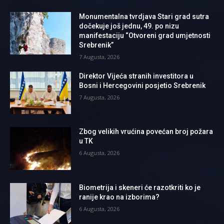
Monumentalna tvrdjava Stari grad sutra
dočekuje još jednu, 49. po nizu
manifestaciju “Otvoreni grad umjetnosti
Srebrenik”
7 Augusta, 2026
Direktor Vijeća stranih investitora u
Bosni i Hercegovini posjetio Srebrenik
7 Augusta, 2026
Zbog velikih vrućina povećan broj požara
u TK
6 Augusta, 2026
Biometrija i skeneri će razotkriti ko je
ranije krao na izborima?
6 Augusta, 2026