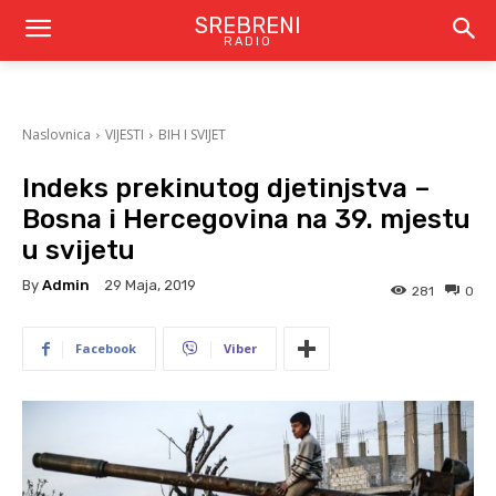
SREBRENI
RADIO
Naslovnica
VIJESTI
BIH I SVIJET
Indeks prekinutog djetinjstva –
Bosna i Hercegovina na 39. mjestu
u svijetu
By
Admin
29 Maja, 2019
281
0
Facebook
Viber