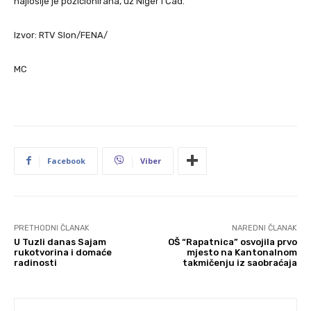
najlošije je pozicionirana, uz Niger i Čad.
Izvor: RTV Slon/FENA/
MC
Facebook
Viber
PRETHODNI ČLANAK
NAREDNI ČLANAK
U Tuzli danas Sajam
OŠ “Rapatnica” osvojila prvo
rukotvorina i domaće
mjesto na Kantonalnom
radinosti
takmičenju iz saobraćaja