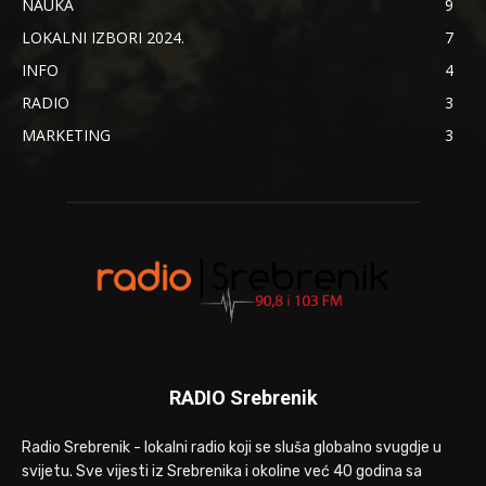
NAUKA
9
LOKALNI IZBORI 2024.
7
INFO
4
RADIO
3
MARKETING
3
RADIO Srebrenik
Radio Srebrenik - lokalni radio koji se sluša globalno svugdje u
svijetu. Sve vijesti iz Srebrenika i okoline već 40 godina sa