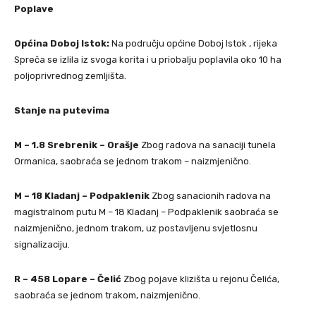
Poplave
Općina Doboj Istok:
Na području općine Doboj Istok , rijeka
Spreča se izlila iz svoga korita i u priobalju poplavila oko 10 ha
poljoprivrednog zemljišta.
Stanje na putevima
M – 1.8 Srebrenik – Orašje
Zbog radova na sanaciji tunela
Ormanica, saobraća se jednom trakom – naizmjenično.
M – 18 Kladanj – Podpaklenik
Zbog sanacionih radova na
magistralnom putu M – 18 Kladanj – Podpaklenik saobraća se
naizmjenično, jednom trakom, uz postavljenu svjetlosnu
signalizaciju.
R – 458 Lopare – Čelić
Zbog pojave klizišta u rejonu Čelića,
saobraća se jednom trakom, naizmjenično.