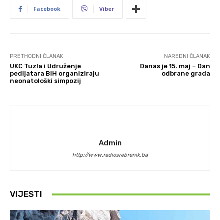
Facebook
Viber
PRETHODNI ČLANAK
NAREDNI ČLANAK
UKC Tuzla i Udruženje
Danas je 15. maj – Dan
pedijatara BiH organiziraju
odbrane grada
neonatološki simpozij
Admin
http://www.radiosrebrenik.ba
VIJESTI