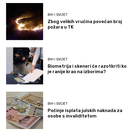
BIH I SVIJET
Zbog velikih vrućina povećan broj
požara u TK
BIH I SVIJET
Biometrija i skeneri će razotkriti ko
je ranije krao na izborima?
BIH I SVIJET
Počinje isplata julskih naknada za
osobe s invaliditetom