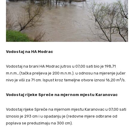
Vodostaj na HA Modrac
Vodostaj na brani HA Modrac jutros u 07,00 sati bio je 198,71
m.n.m., (tačka preljeva je 200 m.n.m.). u odnosu na mjerenje jučer
3
nivo je viši za 71 cm. Ispust kroz temeljne otvore iznosi 16,20 m
/s.
Vodostaj rijeke Spreče na mjernom mjestu Karanovac
Vodostaj rijeke Spreče na mjernom mjestu Karanovac u 07,00 sati
iznosio je 293 cm i u opadanju je (redovne mjere odbrane od
poplava se preduzimaju na 300 cm).