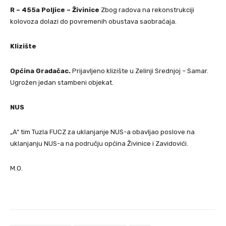
R – 455a Poljice – Živinice
Zbog radova na rekonstrukciji
kolovoza dolazi do povremenih obustava saobraćaja.
Klizište
Općina Gradačac.
Prijavljeno klizište u Zelinji Srednjoj – Samar.
Ugrožen jedan stambeni objekat.
NUS
„A“ tim Tuzla FUCZ za uklanjanje NUS-a obavljao poslove na
uklanjanju NUS-a na području općina Živinice i Zavidovići.
M.O.