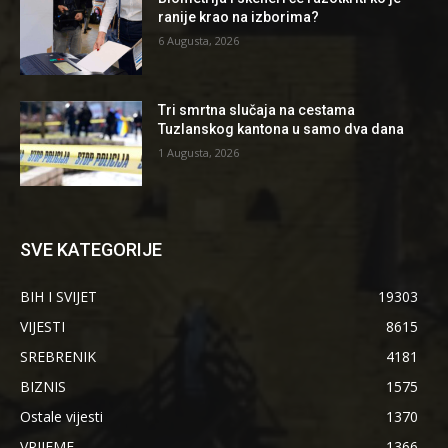
ranije krao na izborima?
6 Augusta, 2026
Tri smrtna slučaja na cestama
Tuzlanskog kantona u samo dva dana
1 Augusta, 2026
SVE KATEGORIJE
BIH I SVIJET
19303
VIJESTI
8615
SREBRENIK
4181
BIZNIS
1575
Ostale vijesti
1370
VRIJEME
1366