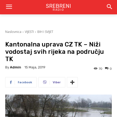
SREBRENI
RADIO
Naslovnica
VIJESTI
BIH I SVIJET
Kantonalna uprava CZ TK – Niži
vodostaj svih rijeka na području
TK
By
Admin
15 Maja, 2019
70
0
Facebook
Viber