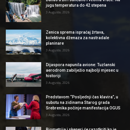
jugu temperatura do 42 stepena
3 Augusta, 2026
Zenica sprema ispraćaj žrtava,
kolektivna dženaza za nastradale
planinare
3 Augusta, 2026
Dijaspora napunila avione: Tuzlanski
aerodrom zabilježio najbolji mjesec u
historiji
3 Augusta, 2026
Predstavom “Posljednji čas klavira”, u
subotu na zidinama Starog grada
Srebrenika počinje manifestacija OGUS
3 Augusta, 2026
Biometrija i skeneri će razotkriti ko je