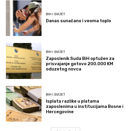
BIH I SVIJET
Danas sunačano i veoma toplo
BIH I SVIJET
Zaposlenik Suda BiH optužen za
prisvajanje gotovo 200.000 KM
oduzetog novca
BIH I SVIJET
Isplata razlike u platama
zaposlenima u institucijama Bosne i
Hercegovine