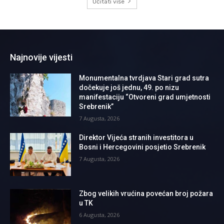
Učitati više
Najnovije vijesti
Monumentalna tvrdjava Stari grad sutra
dočekuje još jednu, 49. po nizu
manifestaciju “Otvoreni grad umjetnosti
Srebrenik”
7 Augusta, 2026
Direktor Vijeća stranih investitora u
Bosni i Hercegovini posjetio Srebrenik
7 Augusta, 2026
Zbog velikih vrućina povećan broj požara
u TK
6 Augusta, 2026