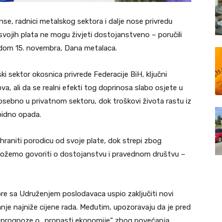
anse, radnici metalskog sektora i dalje nose privredu
svojih plata ne mogu živjeti dostojanstveno – poručili
odom 15. novembra, Dana metalaca.
 sektor okosnica privrede Federacije BiH, ključni
a, ali da se realni efekti tog doprinosa slabo osjete u
posebno u privatnom sektoru, dok troškovi života rastu iz
pidno opada.
hraniti porodicu od svoje plate, dok strepi zbog
možemo govoriti o dostojanstvu i pravednom društvu –
re sa Udruženjem poslodavaca uspio zaključiti novi
ćanje najniže cijene rada. Međutim, upozoravaju da je pred
u prognoze o „propasti ekonomije“ zbog povećanja