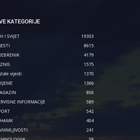
VE KATEGORIJE
H I SVIJET
19303
JESTI
8615
REBRENIK
4179
IZNIS
1575
tale vijesti
1370
RIJEME
1366
AGAZIN
806
ERVISNE INFORMACIJE
589
PORT
542
IHAMK
404
ANIMLJIVOSTI
241
EHNOLOGIJA
58