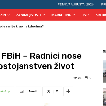
PETAK, 7 AUGUSTA, 2026
PR
ZIN
ZANIMLJIVOSTI
MARKETING
LIVE!
SREBR
je ranije krao na izborima?
a osobe s invaliditetom
B
 FBiH – Radnici nose
 dostojanstven život
25
0
atsApp
Email
X