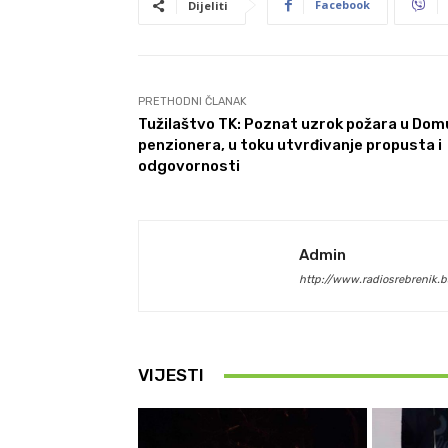
Facebook
Dijeliti
PRETHODNI ČLANAK
Tužilaštvo TK: Poznat uzrok požara u Dom
penzionera, u toku utvrđivanje propusta i
odgovornosti
Admin
http://www.radiosrebrenik.b
VIJESTI