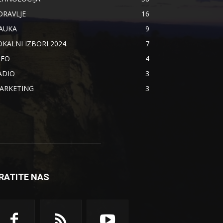
DRAVLJE
16
AUKA
9
OKALNI IZBORI 2024.
7
NFO
4
ADIO
3
ARKETING
3
RATITE NAS