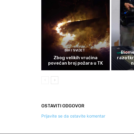
BIH I SVIJET
Biomet
Zbog velikih vrućina
razotkri
povećan broj požara u TK
n
OSTAVITI ODGOVOR
Prijavite se da ostavite komentar