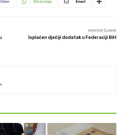
Viber
WhatsApp
Email
NAREDNI ČLANAK
u
Isplaćen dječiji dodatak u Federaciji BiH
a