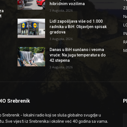
hibridnim vozilima
Z
3 Augusta, 2026
za
N
M
Lidl zapošljava više od 1.000
L
radnika u BiH: Objavljen spisak
gradova
I
3 Augusta, 2026
R
Danas u BiH sunčano i veoma
M
vruće: Na jugu temperatura do
42 stepena
3 Augusta, 2026
IO Srebrenik
P
 Srebrenik - lokalni radio koji se sluša globalno svugdje u
tu. Sve vijesti iz Srebrenika i okoline već 40 godina sa vama.