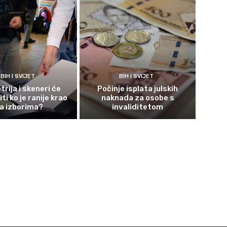
BIH I SVIJET
BIH I SVIJET
rija i skeneri će
Počinje isplata julskih
ti ko je ranije krao
naknada za osobe s
a izborima?
invaliditetom