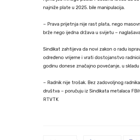
najniže plate u 2025. bile manipulacija.
– Prava prijetnja nije rast plata, nego masov
brže nego ijedna država u svijetu – naglašava
Sindikat zahtijeva da novi zakon o radu ispra
određeno vrijeme i vrati dostojanstvo radnici
godinu donese značajno povećanje, u skladu 
– Radnik nije trošak. Bez zadovoljnog radni
društva – poručuju iz Sindikata metalaca FB
RTVTK