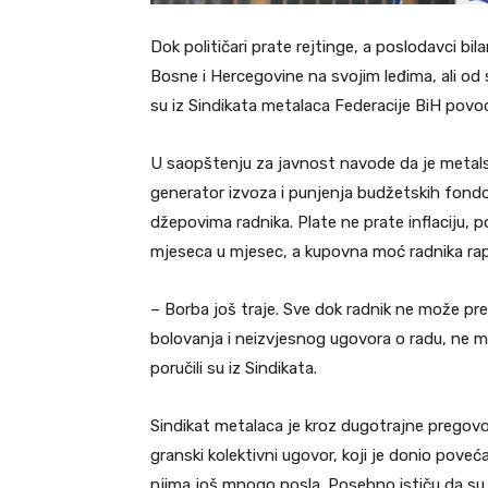
Dok političari prate rejtinge, a poslodavci bil
Bosne i Hercegovine na svojim leđima, ali od 
su iz Sindikata metalaca Federacije BiH pov
U saopštenju za javnost navode da je metalski
generator izvoza i punjenja budžetskih fondov
džepovima radnika. Plate ne prate inflaciju, 
mjeseca u mjesec, a kupovna moć radnika ra
– Borba još traje. Sve dok radnik ne može pre
bolovanja i neizvjesnog ugovora o radu, ne 
poručili su iz Sindikata.
Sindikat metalaca je kroz dugotrajne pregovo
granski kolektivni ugovor, koji je donio pove
njima još mnogo posla. Posebno ističu da s