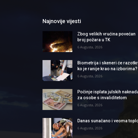
Najnovije vijesti
Zbog velikih vrućina povećan
broj požara u TK
6 Augusta, 2026
Biometrija i skeneri će razotkri
ko je ranije krao na izborima?
6 Augusta, 2026
Počinje isplata julskih naknad
za osobe s invaliditetom
6 Augusta, 2026
Danas sunačano i veoma topl
6 Augusta, 2026