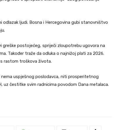
ni odlazak ljudi. Bosna i Hercegovina gubi stanovništvo
ju.
vi greške postojećeg, spriječi zloupotrebu ugovora na
ma. Također traže da odluka o najnižoj plati za 2026.
s rastom troškova života.
ka nema uspješnog poslodavca, niti prosperitetnog
iH, uz čestitke svim radnicima povodom Dana metalaca.