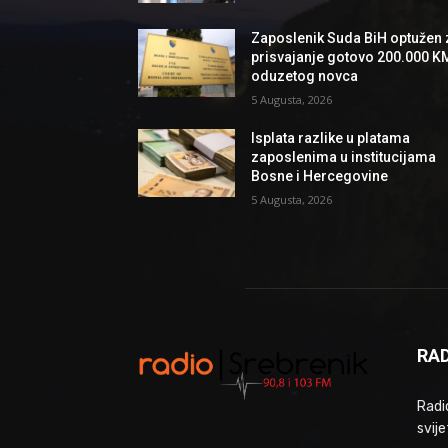
Zaposlenik Suda BiH optužen 
prisvajanje gotovo 200.000 K
oduzetog novca
5 Augusta, 2026
Isplata razlike u platama
zaposlenima u institucijama
Bosne i Hercegovine
5 Augusta, 2026
RAD
Radio
svije