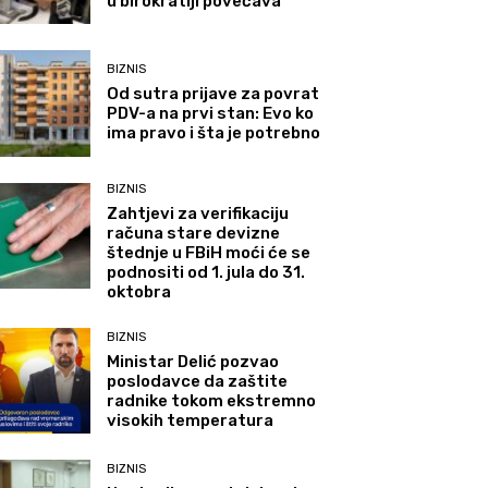
u birokratiji povećava
BIZNIS
Od sutra prijave za povrat
PDV-a na prvi stan: Evo ko
ima pravo i šta je potrebno
BIZNIS
Zahtjevi za verifikaciju
računa stare devizne
štednje u FBiH moći će se
podnositi od 1. jula do 31.
oktobra
BIZNIS
Ministar Delić pozvao
poslodavce da zaštite
radnike tokom ekstremno
visokih temperatura
BIZNIS