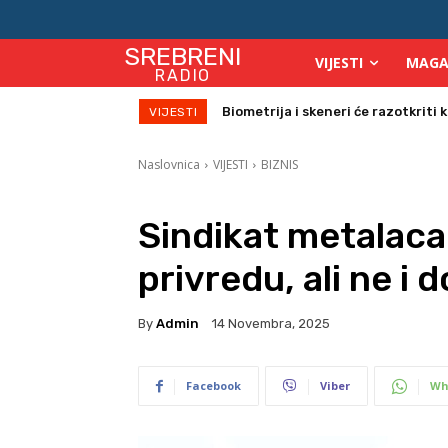
SREBRENI
VIJESTI
MAGA
RADIO
Biometrija i skeneri će razotkriti ko 
Počinje isplata julskih naknada z
VIJESTI
Naslovnica
VIJESTI
BIZNIS
Sindikat metalaca
privredu, ali ne i
By
Admin
14 Novembra, 2025
Facebook
Viber
Wh