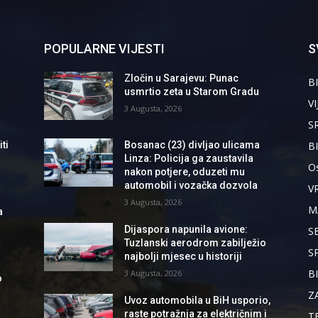
POPULARNE VIJESTI
S
Zločin u Sarajevu: Punac
BI
usmrtio zeta u Starom Gradu
VI
3 Augusta, 2026
S
B
ti
Bosanac (23) divljao ulicama
Linza: Policija ga zaustavila
Os
nakon potjere, oduzeti mu
automobil i vozačka dozvola
V
3 Augusta, 2026
M
a
Dijaspora napunila avione:
S
Tuzlanski aerodrom zabilježio
S
najbolji mjesec u historiji
B
3 Augusta, 2026
o
Z
Uvoz automobila u BiH usporio,
raste potražnja za električnim i
T