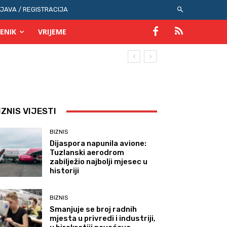
IJAVA / REGISTRACIJA
ENIK
VRIJEME
IZNIS VIJESTI
BIZNIS
Dijaspora napunila avione:
Tuzlanski aerodrom
zabilježio najbolji mjesec u
historiji
BIZNIS
Smanjuje se broj radnih
mjesta u privredi i industriji,