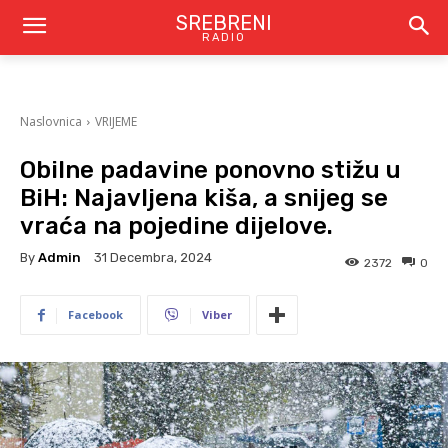
SREBRENI
RADIO
Naslovnica
VRIJEME
Obilne padavine ponovno stižu u
BiH: Najavljena kiša, a snijeg se
vraća na pojedine dijelove.
By
Admin
31 Decembra, 2024
2372
0
Facebook
Viber