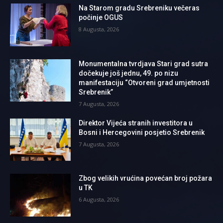
Na Starom gradu Srebreniku večeras
počinje OGUS
8 Augusta, 2026
Monumentalna tvrdjava Stari grad sutra
dočekuje još jednu, 49. po nizu
manifestaciju “Otvoreni grad umjetnosti
Srebrenik”
7 Augusta, 2026
Direktor Vijeća stranih investitora u
Bosni i Hercegovini posjetio Srebrenik
7 Augusta, 2026
Zbog velikih vrućina povećan broj požara
u TK
6 Augusta, 2026