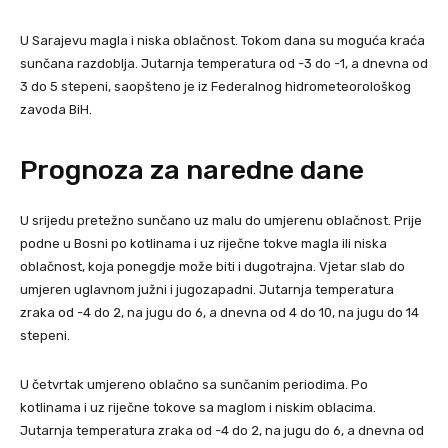
U Sarajevu magla i niska oblačnost. Tokom dana su moguća kraća
sunčana razdoblja. Jutarnja temperatura od -3 do -1, a dnevna od
3 do 5 stepeni, saopšteno je iz Federalnog hidrometeorološkog
zavoda BiH.
Prognoza za naredne dane
U srijedu pretežno sunčano uz malu do umjerenu oblačnost. Prije
podne u Bosni po kotlinama i uz riječne tokve magla ili niska
oblačnost, koja ponegdje može biti i dugotrajna. Vjetar slab do
umjeren uglavnom južni i jugozapadni. Jutarnja temperatura
zraka od -4 do 2, na jugu do 6, a dnevna od 4 do 10, na jugu do 14
stepeni.
U četvrtak umjereno oblačno sa sunčanim periodima. Po
kotlinama i uz riječne tokove sa maglom i niskim oblacima.
Jutarnja temperatura zraka od -4 do 2, na jugu do 6, a dnevna od