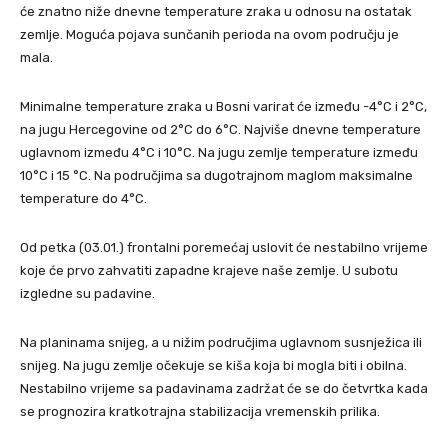
će znatno niže dnevne temperature zraka u odnosu na ostatak
zemlje. Moguća pojava sunčanih perioda na ovom području je
mala.
Minimalne temperature zraka u Bosni varirat će između -4°C i 2°C,
na jugu Hercegovine od 2°C do 6°C. Najviše dnevne temperature
uglavnom između 4°C i 10°C. Na jugu zemlje temperature između
10°C i 15 °C. Na područjima sa dugotrajnom maglom maksimalne
temperature do 4°C.
Od petka (03.01.) frontalni poremećaj uslovit će nestabilno vrijeme
koje će prvo zahvatiti zapadne krajeve naše zemlje. U subotu
izgledne su padavine.
Na planinama snijeg, a u nižim područjima uglavnom susnježica ili
snijeg. Na jugu zemlje očekuje se kiša koja bi mogla biti i obilna.
Nestabilno vrijeme sa padavinama zadržat će se do četvrtka kada
se prognozira kratkotrajna stabilizacija vremenskih prilika.