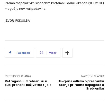
Prema raspoloživim sinotičkim kartama u dane vikenda (11. i 12.01.)
moguć je novi val padavina.
IZVOR: FOKUS.BA
Facebook
Viber
PRETHODNI ČLANAK
NAREDNI ČLANAK
Vatrogasci u Srebreniku u
Usvojena odluka o prestanku
kući pronašli beživotno tijelo
stanja prirodne nepogode u
Srebreniku