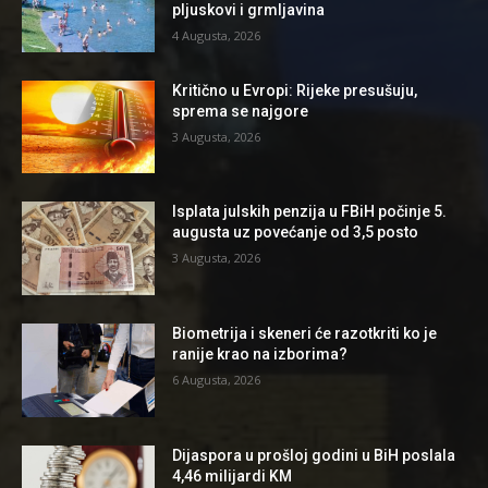
pljuskovi i grmljavina
4 Augusta, 2026
Kritično u Evropi: Rijeke presušuju,
sprema se najgore
3 Augusta, 2026
Isplata julskih penzija u FBiH počinje 5.
augusta uz povećanje od 3,5 posto
3 Augusta, 2026
Biometrija i skeneri će razotkriti ko je
ranije krao na izborima?
6 Augusta, 2026
Dijaspora u prošloj godini u BiH poslala
4,46 milijardi KM