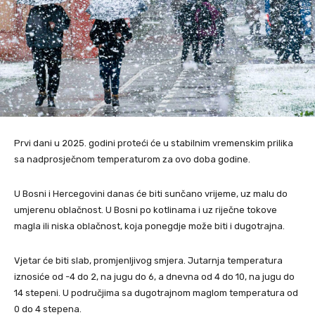
Prvi dani u 2025. godini proteći će u stabilnim vremenskim prilika
sa nadprosječnom temperaturom za ovo doba godine.
U Bosni i Hercegovini danas će biti sunčano vrijeme, uz malu do
umjerenu oblačnost. U Bosni po kotlinama i uz riječne tokove
magla ili niska oblačnost, koja ponegdje može biti i dugotrajna.
Vjetar će biti slab, promjenljivog smjera. Jutarnja temperatura
iznosiće od -4 do 2, na jugu do 6, a dnevna od 4 do 10, na jugu do
14 stepeni. U područjima sa dugotrajnom maglom temperatura od
0 do 4 stepena.