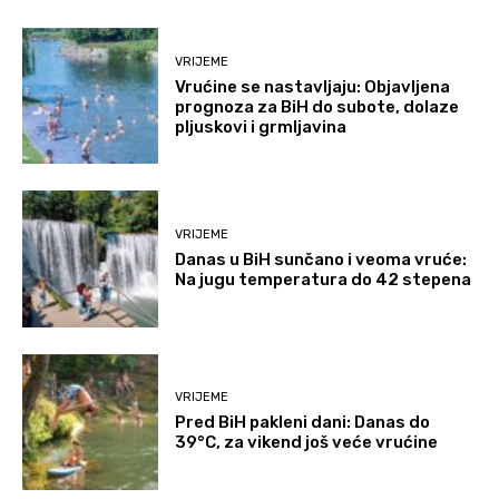
VRIJEME
Vrućine se nastavljaju: Objavljena
prognoza za BiH do subote, dolaze
pljuskovi i grmljavina
VRIJEME
Danas u BiH sunčano i veoma vruće:
Na jugu temperatura do 42 stepena
VRIJEME
Pred BiH pakleni dani: Danas do
39°C, za vikend još veće vrućine