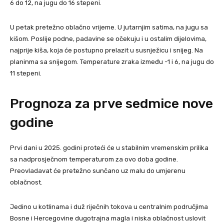
6 do 12, na jugu do 16 stepeni.
U petak pretežno oblačno vrijeme. U jutarnjim satima, na jugu sa
kišom. Poslije podne, padavine se očekuju i u ostalim dijelovima,
najprije kiša, koja će postupno prelazit u susnježicu i snijeg. Na
planinma sa snijegom. Temperature zraka između -1 i 6, na jugu do
11 stepeni.
Prognoza za prve sedmice nove
godine
Prvi dani u 2025. godini proteći će u stabilnim vremenskim prilika
sa nadprosječnom temperaturom za ovo doba godine.
Preovladavat će pretežno sunčano uz malu do umjerenu
oblačnost.
Jedino u kotlinama i duž riječnih tokova u centralnim područjima
Bosne i Hercegovine dugotrajna magla i niska oblačnost uslovit