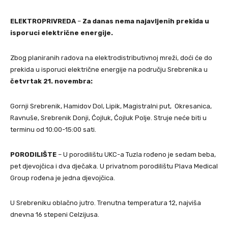
ELEKTROPRIVREDA
–
Za danas nema najavljenih prekida u
isporuci električne energije.
Zbog planiranih radova na elektrodistributivnoj mreži, doći će do
prekida u isporuci električne energije na području Srebrenika u
četvrtak 21. novembra:
Gornji Srebrenik, Hamidov Dol, Lipik, Magistralni put, Okresanica,
Ravnuše, Srebrenik Donji, Ćojluk, Ćojluk Polje. Struje neće biti u
terminu od 10:00-15:00 sati.
PORODILIŠTE
– U porodilištu UKC-a Tuzla rođeno je sedam beba,
pet djevojčica i dva dječaka. U privatnom porodilištu Plava Medical
Group rođena je jedna djevojčica.
U Srebreniku oblačno jutro. Trenutna temperatura 12, najviša
dnevna 16 stepeni Celzijusa.