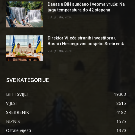
Danas u BiH sunčano i veoma vruće: Na
jugu temperatura do 42 stepena
3 Augusta, 2026
Direktor Vijeća stranih investitora u
Bosni i Hercegovini posjetio Srebrenik
7 Augusta, 2026
SVE KATEGORIJE
BIH I SVIJET
19303
VIJESTI
8615
SREBRENIK
4182
BIZNIS
1575
Ostale vijesti
1370