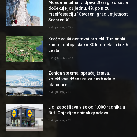
Monumentalna tvrdjava Stari grad sutra
dočekuje još jednu, 49. po nizu
manifestaciju “Otvoreni grad umjetnosti
Srebrenik”
7 Augusta, 2026
Kreće veliki cestovni projekt: Tuzlanski
kanton dobija skoro 80 kilometara brzih
cesta
4 Augusta, 2026
Zenica sprema ispraćaj žrtava,
kolektivna dženaza za nastradale
planinare
3 Augusta, 2026
Lidl zapošljava više od 1.000 radnika u
BiH: Objavljen spisak gradova
3 Augusta, 2026