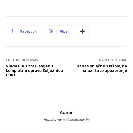
Facebook
Viber
PRETHODNI ČLANAK
NAREDNI ČLANAK
Vlada FBiH traži smjenu
Danas oblačno s kišom, na
kompletne uprave Željeznica
snazi žuto upozorenje
FBiH
Admin
http://www.radiosrebrenik.ba