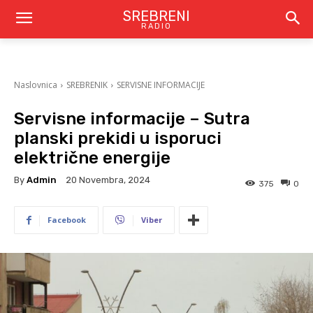
SREBRENI
RADIO
Naslovnica
SREBRENIK
SERVISNE INFORMACIJE
Servisne informacije – Sutra
planski prekidi u isporuci
električne energije
By
Admin
20 Novembra, 2024
375
0
Facebook
Viber