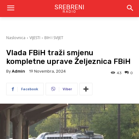
SREBRENI
RADIO
Naslovnica
VIJESTI
BIH I SVIJET
Vlada FBiH traži smjenu
kompletne uprave Željeznica FBiH
By
Admin
19 Novembra, 2024
43
0
Facebook
Viber