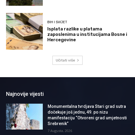
BIH I SVIJET
Isplata razlike u platama
zaposlenima u institucijama Bosne i
Hercegovine
Učitati više
Najnovije vijesti
Monumentalna tvrdjava Stari grad sutra
dočekuje još jednu, 49. po nizu
manifestaciju “Otvoreni grad umjetnosti
Srebrenik”
7 Augusta, 2026