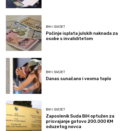
BIH I SVIJET
Počinje isplata julskih naknada za
osobe s invaliditetom
BIH I SVIJET
Danas sunačano i veoma toplo
BIH I SVIJET
Zaposlenik Suda BiH optužen za
prisvajanje gotovo 200.000 KM
oduzetog novca