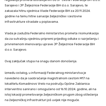
Sarajevo i JP Željeznice Federacije BiH d.o.o. Sarajevo, te
zakazala hitnu sjednica Vlade Federacije BiH za 20.11.2024.
godine na temu hitne sanacije željezničke i cestovne
infrastrukture stradale u poplavama.
Vlada je zadužila Federalno ministarstvo prometa i komunikacija
da za sutrašnju sjednicu pripremi prijedlog odluke o razrješenju i
privremenom imenovanju uprave JP Željeznice Federacije BiH
d.o.o. Sarajevo.
Ovaj zaključak stupa na snagu danom donošenja.
Između ostalog, u informaciji Federalnog ministarstva je
navedeno da je saobraćanje magistralnom cestom M17 na
lokalitetu Komadinovo Vrelo na području Općine Jablanica
interventno sanirano i omogućeno od 16.10.2024. godine, ali na
istoj lokaciji prometovanje željezničkom prugom zbog oštećenja
na željezničkoj infrastrukturi još uvijek nije moguće.