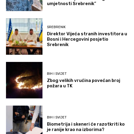
umjetnosti Srebrenik”
SREBRENIK
Direktor Vijeća stranih investitora u
Bosni i Hercegovini posjetio
Srebrenik
BIH I SVIJET
Zbog velikih vrućina povećan broj
požara u TK
BIH I SVIJET
Biometrija i skeneri će razotkriti ko
je ranije krao na izborima?