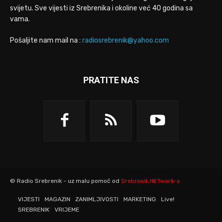
svijetu. Sve vijesti iz Srebrenika i okoline već 40 godina sa
vama.
Pošaljite nam mail na :
radiosrebrenik@yahoo.com
PRATITE NAS
© Radio Srebrenik - uz malu pomoć od
Srebrenik.NETwork-a
VIJESTI
MAGAZIN
ZANIMLJIVOSTI
MARKETING
Live!
SREBRENIK
VRIJEME