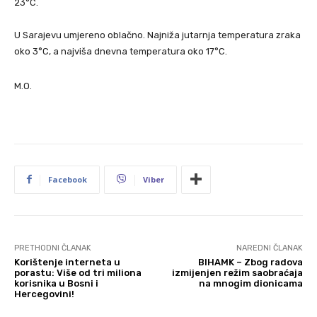
23°C.
U Sarajevu umjereno oblačno. Najniža jutarnja temperatura zraka
oko 3°C, a najviša dnevna temperatura oko 17°C.
M.O.
Facebook
Viber
PRETHODNI ČLANAK
NAREDNI ČLANAK
Korištenje interneta u
BIHAMK – Zbog radova
porastu: Više od tri miliona
izmijenjen režim saobraćaja
korisnika u Bosni i
na mnogim dionicama
Hercegovini!