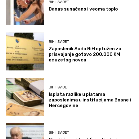
BIH I SVIJET
Danas sunačano i veoma toplo
BIH I SVIJET
Zaposlenik Suda BiH optužen za
prisvajanje gotovo 200.000 KM
oduzetog novca
BIH I SVIJET
Isplata razlike u platama
zaposlenima u institucijama Bosne i
Hercegovine
BIH I SVIJET