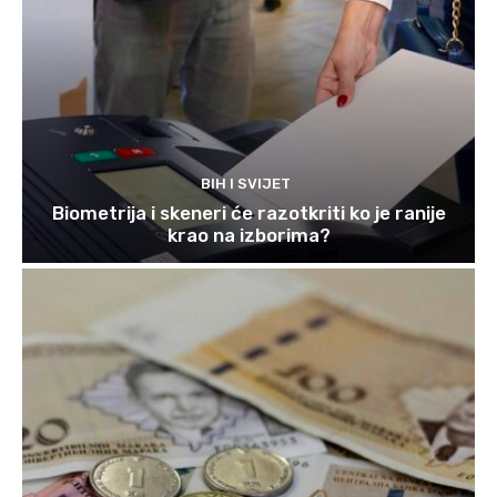
BIH I SVIJET
Biometrija i skeneri će razotkriti ko je ranije
krao na izborima?