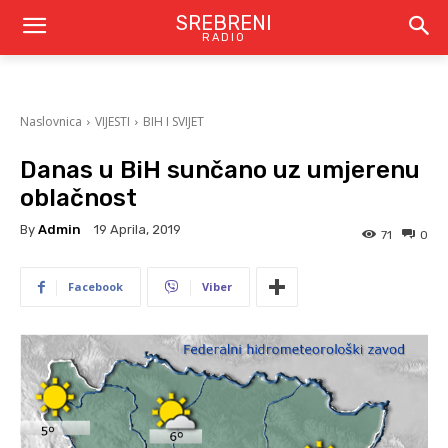
SREBRENI
RADIO
Naslovnica
VIJESTI
BIH I SVIJET
Danas u BiH sunčano uz umjerenu
oblačnost
By
Admin
19 Aprila, 2019
71
0
Facebook
Viber