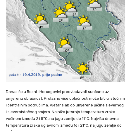
Danas će u Bosni i Hercegovini preovladavati sunčano uz
umjerenu oblačnost. Prolazno više oblačnosti može biti u istočnim
i centralnim područjima. Vjetar slab do umjerene jačine sjevernog
i sjeveroistočnog smjera. Najniža jutarnja temperatura zraka
većinom između 2 i 5°C, na jugu zemlje do 11°C. Najviša dnevna
temperatura zraka uglavnom između 16 i 21°C, na jugu zemlje do