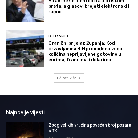
Birači će se identificirati otiskom
prsta, a glasovi brojati elektronski i
ručno
BIH I SVIJET
Granični prijelaz Županja: Kod
državljanina BiH pronađena veća
količina neprijavljene gotovine u
eurima, francima i dolarima.
Učitati više
Najnovije vijesti
Zbog velikih vrućina povećan broj požara
u TK