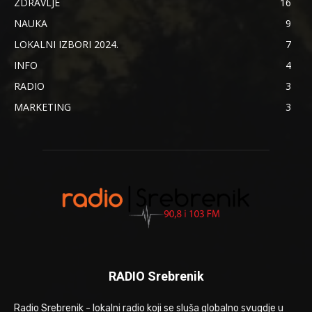
ZDRAVLJE
16
NAUKA
9
LOKALNI IZBORI 2024.
7
INFO
4
RADIO
3
MARKETING
3
RADIO Srebrenik
Radio Srebrenik - lokalni radio koji se sluša globalno svugdje u