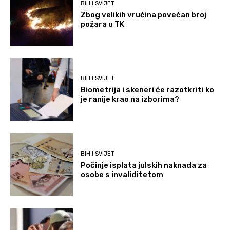
BIH I SVIJET
Zbog velikih vrućina povećan broj
požara u TK
BIH I SVIJET
Biometrija i skeneri će razotkriti ko
je ranije krao na izborima?
BIH I SVIJET
Počinje isplata julskih naknada za
osobe s invaliditetom