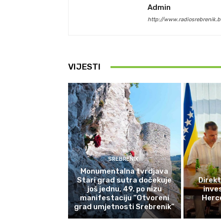
Admin
http://www.radiosrebrenik.b
VIJESTI
SREBRENIK
Monumentalna tvrdjava
Stari grad sutra dočekuje
Direkt
još jednu, 49. po nizu
inves
manifestaciju “Otvoreni
Herce
grad umjetnosti Srebrenik”