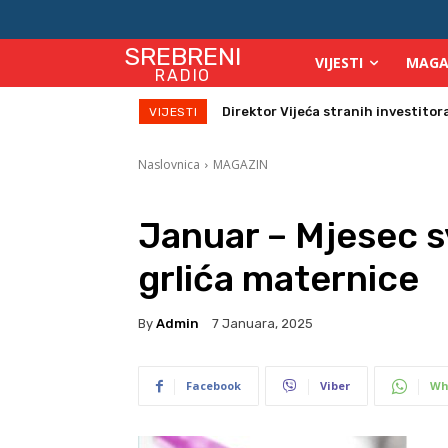
SREBRENI
VIJESTI
MAGA
RADIO
Zbog velikih vrućina povećan broj
VIJESTI
Naslovnica
MAGAZIN
Januar – Mjesec s
grlića maternice
By
Admin
7 Januara, 2025
Facebook
Viber
Wh