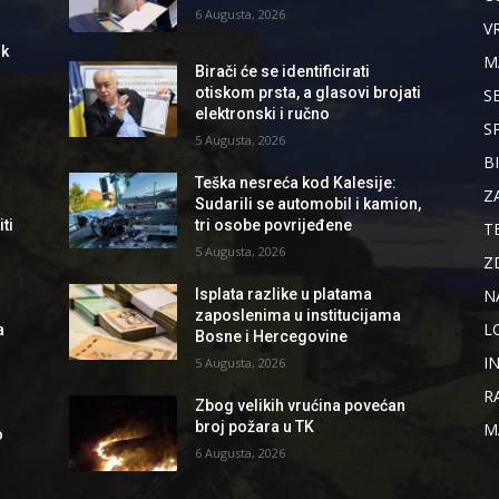
6 Augusta, 2026
V
ik
M
Birači će se identificirati
otiskom prsta, a glasovi brojati
S
elektronski i ručno
S
5 Augusta, 2026
B
Teška nesreća kod Kalesije:
Z
Sudarili se automobil i kamion,
ti
tri osobe povrijeđene
T
5 Augusta, 2026
Z
N
Isplata razlike u platama
zaposlenima u institucijama
L
a
Bosne i Hercegovine
I
5 Augusta, 2026
R
Zbog velikih vrućina povećan
broj požara u TK
M
o
6 Augusta, 2026