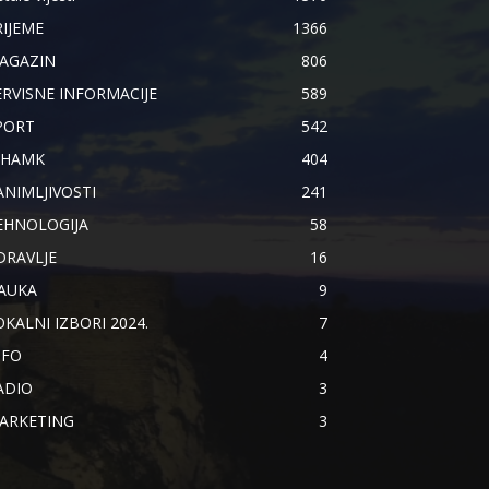
RIJEME
1366
AGAZIN
806
ERVISNE INFORMACIJE
589
PORT
542
IHAMK
404
ANIMLJIVOSTI
241
EHNOLOGIJA
58
DRAVLJE
16
AUKA
9
OKALNI IZBORI 2024.
7
NFO
4
ADIO
3
ARKETING
3