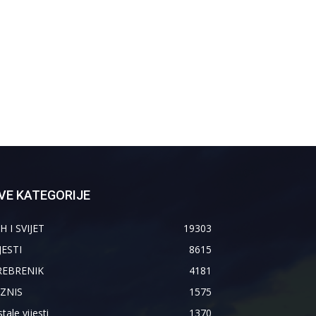
VE KATEGORIJE
H I SVIJET
19303
JESTI
8615
REBRENIK
4181
IZNIS
1575
tale vijesti
1370