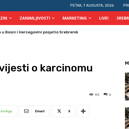
PETAK, 7 AUGUSTA, 2026
PR
ZIN
ZANIMLJIVOSTI
MARKETING
LIVE!
SREBR
 požara u TK
M
vijesti o karcinomu
90
0
atsApp
Email
X