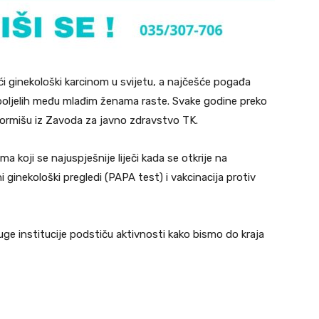
ći ginekološki karcinom u svijetu, a najčešće pogađa
oboljelih među mlađim ženama raste. Svake godine preko
formišu iz Zavoda za javno zdravstvo TK.
a koji se najuspješnije liječi kada se otkrije na
i ginekološki pregledi (PAPA test) i vakcinacija protiv
ge institucije podstiču aktivnosti kako bismo do kraja