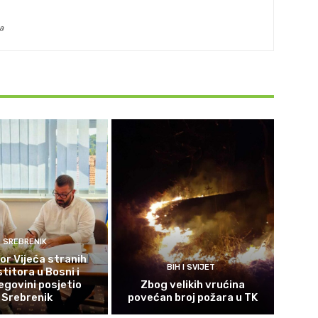
a
SREBRENIK
or Vijeća stranih
BIH I SVIJET
titora u Bosni i
govini posjetio
Zbog velikih vrućina
Srebrenik
povećan broj požara u TK