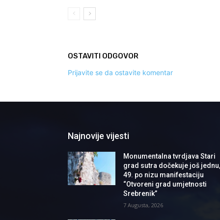
OSTAVITI ODGOVOR
Prijavite se da ostavite komentar
Najnovije vijesti
Monumentalna tvrdjava Stari
grad sutra dočekuje još jednu
49. po nizu manifestaciju
“Otvoreni grad umjetnosti
Srebrenik”
7 Augusta, 2026