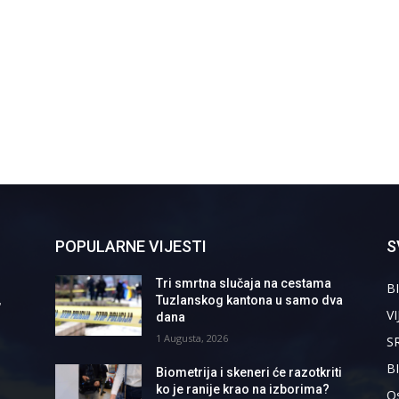
POPULARNE VIJESTI
S
Tri smrtna slučaja na cestama
BI
,
Tuzlanskog kantona u samo dva
VI
dana
1 Augusta, 2026
S
B
Biometrija i skeneri će razotkriti
ko je ranije krao na izborima?
Os