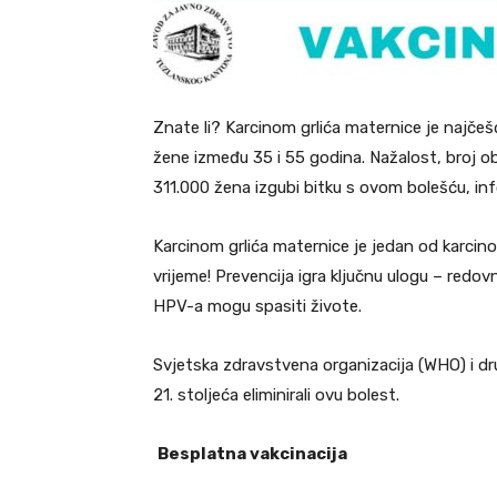
Znate li? Karcinom grlića maternice je najčeš
žene između 35 i 55 godina. Nažalost, broj 
311.000 žena izgubi bitku s ovom bolešću, in
Karcinom grlića maternice je jedan od karcinom
vrijeme! Prevencija igra ključnu ulogu – redovn
HPV-a mogu spasiti živote.
Svjetska zdravstvena organizacija (WHO) i dru
21. stoljeća eliminirali ovu bolest.
Besplatna vakcinacija