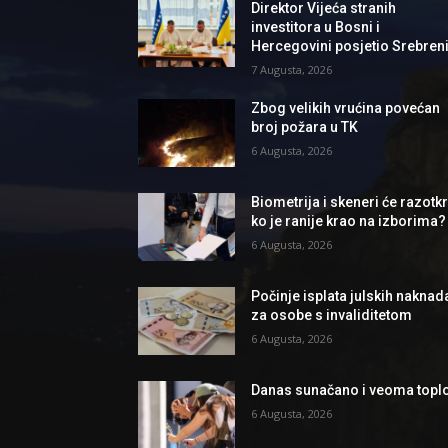
Direktor Vijeća stranih
investitora u Bosni i
Hercegovini posjetio Srebren
7 Augusta, 2026
Zbog velikih vrućina povećan
broj požara u TK
6 Augusta, 2026
Biometrija i skeneri će razotkri
ko je ranije krao na izborima?
6 Augusta, 2026
Počinje isplata julskih naknad
za osobe s invaliditetom
6 Augusta, 2026
Danas sunačano i veoma topl
6 Augusta, 2026