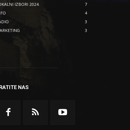
OKALNI IZBORI 2024.
7
NFO
4
ADIO
3
ARKETING
3
RATITE NAS