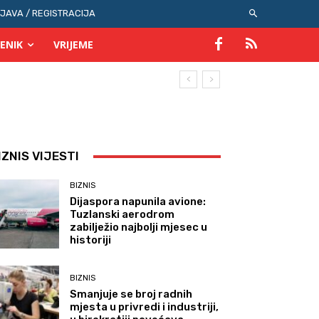
IJAVA / REGISTRACIJA
ENIK
VRIJEME
IZNIS VIJESTI
BIZNIS
Dijaspora napunila avione:
Tuzlanski aerodrom
zabilježio najbolji mjesec u
historiji
BIZNIS
Smanjuje se broj radnih
mjesta u privredi i industriji,