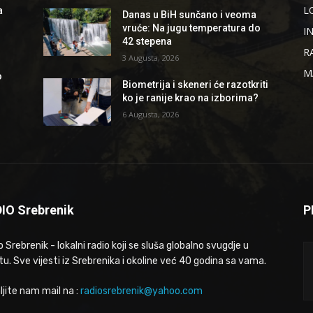
L
a
Danas u BiH sunčano i veoma
vruće: Na jugu temperatura do
I
42 stepena
R
3 Augusta, 2026
M
o
Biometrija i skeneri će razotkriti
ko je ranije krao na izborima?
6 Augusta, 2026
IO Srebrenik
P
 Srebrenik - lokalni radio koji se sluša globalno svugdje u
tu. Sve vijesti iz Srebrenika i okoline već 40 godina sa vama.
ljite nam mail na :
radiosrebrenik@yahoo.com