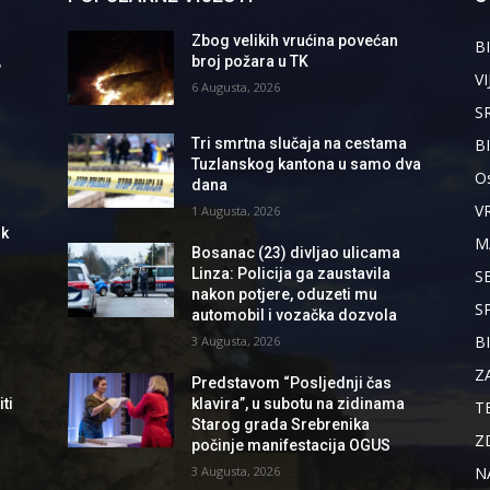
Zbog velikih vrućina povećan
BI
,
broj požara u TK
VI
6 Augusta, 2026
S
B
Tri smrtna slučaja na cestama
Tuzlanskog kantona u samo dva
Os
dana
V
1 Augusta, 2026
ik
M
Bosanac (23) divljao ulicama
Linza: Policija ga zaustavila
S
nakon potjere, oduzeti mu
S
automobil i vozačka dozvola
B
3 Augusta, 2026
Z
Predstavom “Posljednji čas
ti
klavira”, u subotu na zidinama
T
Starog grada Srebrenika
Z
počinje manifestacija OGUS
N
3 Augusta, 2026