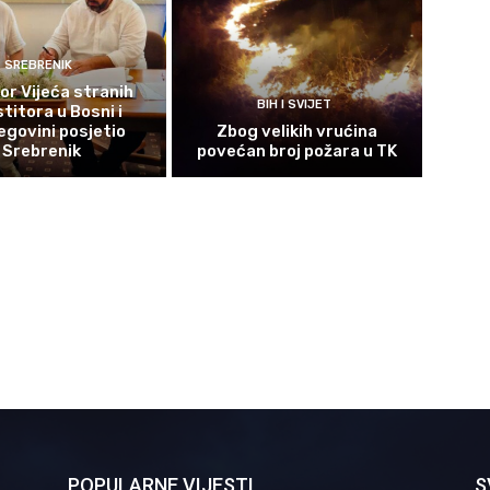
SREBRENIK
or Vijeća stranih
BIH I SVIJET
titora u Bosni i
govini posjetio
Zbog velikih vrućina
Srebrenik
povećan broj požara u TK
POPULARNE VIJESTI
S