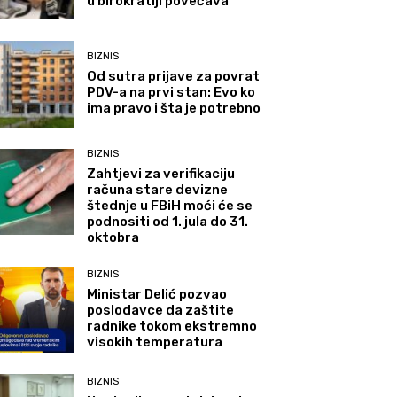
u birokratiji povećava
BIZNIS
Od sutra prijave za povrat
PDV-a na prvi stan: Evo ko
ima pravo i šta je potrebno
BIZNIS
Zahtjevi za verifikaciju
računa stare devizne
štednje u FBiH moći će se
podnositi od 1. jula do 31.
oktobra
BIZNIS
Ministar Delić pozvao
poslodavce da zaštite
radnike tokom ekstremno
visokih temperatura
BIZNIS