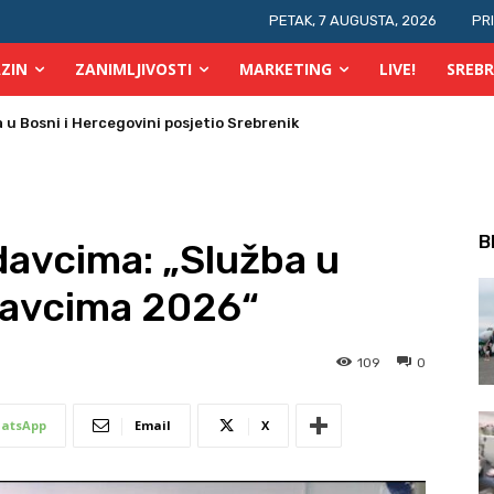
PETAK, 7 AUGUSTA, 2026
PR
ZIN
ZANIMLJIVOSTI
MARKETING
LIVE!
SREBR
 požara u TK
B
davcima: „Služba u
davcima 2026“
109
0
atsApp
Email
X