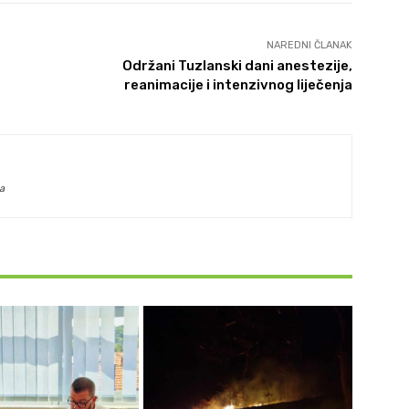
NAREDNI ČLANAK
Održani Tuzlanski dani anestezije,
reanimacije i intenzivnog liječenja
a