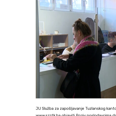
JU Služba za zapošljavanje Tuzlanskog kanto
www.szztk.ba objaviti Poziv poslodavcima da