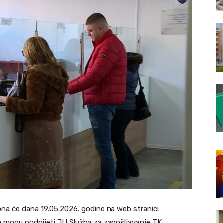
na će dana 19.05.2026. godine na web stranici
 mogu podnijeti JU Služba za zapošljavanje TK,