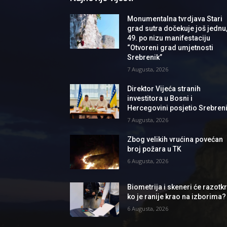
Monumentalna tvrdjava Stari
grad sutra dočekuje još jednu
49. po nizu manifestaciju
“Otvoreni grad umjetnosti
Srebrenik”
7 Augusta, 2026
Direktor Vijeća stranih
investitora u Bosni i
Hercegovini posjetio Srebren
7 Augusta, 2026
Zbog velikih vrućina povećan
broj požara u TK
6 Augusta, 2026
Biometrija i skeneri će razotkri
ko je ranije krao na izborima?
6 Augusta, 2026