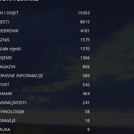
H I SVIJET
19303
JESTI
8615
REBRENIK
4181
IZNIS
1575
tale vijesti
1370
RIJEME
1366
AGAZIN
806
ERVISNE INFORMACIJE
589
PORT
542
IHAMK
404
ANIMLJIVOSTI
241
EHNOLOGIJA
58
DRAVLJE
16
AUKA
9