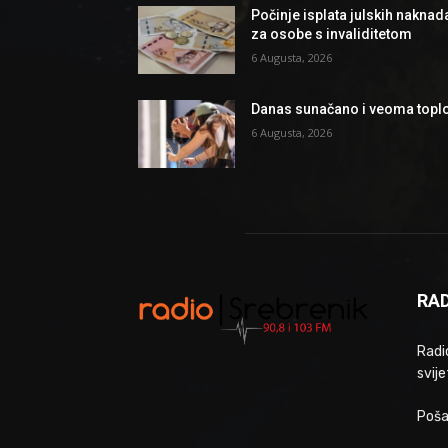
Počinje isplata julskih naknad
za osobe s invaliditetom
6 Augusta, 2026
Danas sunačano i veoma topl
6 Augusta, 2026
RAD
Radio
svije
Poša