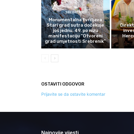
SREBRENIK
Monumentalna tvrdjava
Stari grad sutra dočekuje
Direkt
još jednu, 49. po nizu
inves
manifestaciju “Otvoreni
Herce
grad umjetnosti Srebrenik”
OSTAVITI ODGOVOR
Prijavite se da ostavite komentar
Najnovije vijesti