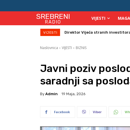
SREBRENI
VIJESTI
MAGA
RADIO
Zbog velikih vrućina povećan broj
VIJESTI
Naslovnica
VIJESTI
BIZNIS
Javni poziv poslo
saradnji sa poslo
By
Admin
19 Maja, 2026
Facebook
Viber
Wh