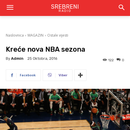
SREBRENI
RADIO
Naslovnica
MAGAZIN
Ostale vijesti
Kreće nova NBA sezona
By
Admin
25 Oktobra, 2016
122
0
Facebook
Viber