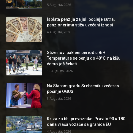
5 Augusta, 2026
Isplata penzija za juli počinje sutra,
penzionerima stižu uvećani iznosi
4 Augusta, 2026
Stiže novi pakleni period u BiH:
Temperature se penju do 40°C, na kišu
ćemo još čekati
10 Augusta, 2026
Na Starom gradu Srebreniku večeras
počinje OGUS
8 Augusta, 2026
Kriza za bh. prevoznike: Pravilo 90 u 180
dana vraća vozače sa granica EU
4 Augusta, 2026