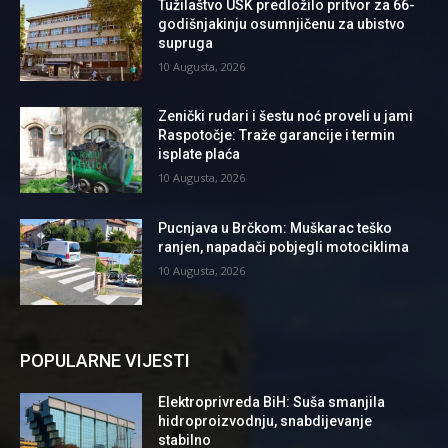
Tužilaštvo USK predložilo pritvor za 66-
godišnjakinju osumnjičenu za ubistvo
supruga
10 Augusta, 2026
Zenički rudari i šestu noć proveli u jami
Raspotočje: Traže garancije i termin
isplate plaća
10 Augusta, 2026
Pucnjava u Brčkom: Muškarac teško
ranjen, napadači pobjegli motociklima
10 Augusta, 2026
POPULARNE VIJESTI
Elektroprivreda BiH: Suša smanjila
hidroproizvodnju, snabdijevanje
stabilno