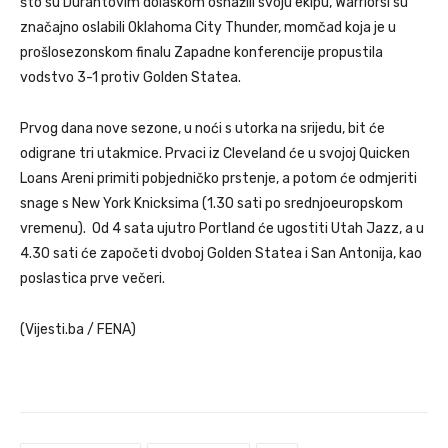
što su Durantovim dolaskom osnažili svoju ekipu, Warriorsi su
značajno oslabili Oklahoma City Thunder, momčad koja je u
prošlosezonskom finalu Zapadne konferencije propustila
vodstvo 3-1 protiv Golden Statea.
Prvog dana nove sezone, u noći s utorka na srijedu, bit će
odigrane tri utakmice. Prvaci iz Cleveland će u svojoj Quicken
Loans Areni primiti pobjedničko prstenje, a potom će odmjeriti
snage s New York Knicksima (1.30 sati po srednjoeuropskom
vremenu). Od 4 sata ujutro Portland će ugostiti Utah Jazz, a u
4.30 sati će započeti dvoboj Golden Statea i San Antonija, kao
poslastica prve večeri.
(Vijesti.ba / FENA)