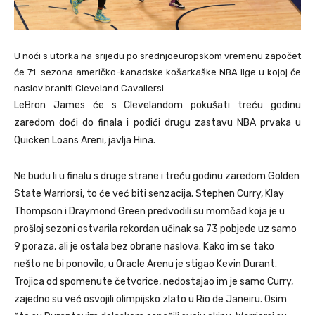
U noći s utorka na srijedu po srednjoeuropskom vremenu započet
će 71. sezona američko-kanadske košarkaške NBA lige u kojoj će
naslov braniti Cleveland Cavaliersi.
LeBron James će s Clevelandom pokušati treću godinu
zaredom doći do finala i podići drugu zastavu NBA prvaka u
Quicken Loans Areni, javlja Hina.
Ne budu li u finalu s druge strane i treću godinu zaredom Golden
State Warriorsi, to će već biti senzacija. Stephen Curry, Klay
Thompson i Draymond Green predvodili su momčad koja je u
prošloj sezoni ostvarila rekordan učinak sa 73 pobjede uz samo
9 poraza, ali je ostala bez obrane naslova. Kako im se tako
nešto ne bi ponovilo, u Oracle Arenu je stigao Kevin Durant.
Trojica od spomenute četvorice, nedostajao im je samo Curry,
zajedno su već osvojili olimpijsko zlato u Rio de Janeiru. Osim