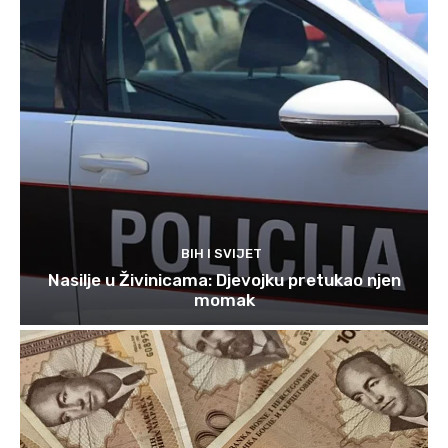
BIH I SVIJET
Nasilje u Živinicama: Djevojku pretukao njen
momak