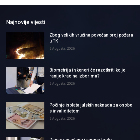
Najnovije vijesti
Zbog velikih vrućina povećan broj požara
u TK
6 Augusta, 2026
Biometrija i skeneri će razotkriti ko je
ranije krao na izborima?
6 Augusta, 2026
Počinje isplata julskih naknada za osobe
s invaliditetom
6 Augusta, 2026
Danas sunačano i veoma toplo