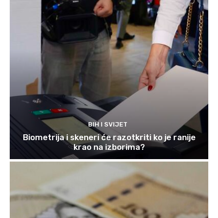
BIH I SVIJET
Biometrija i skeneri će razotkriti ko je ranije
krao na izborima?