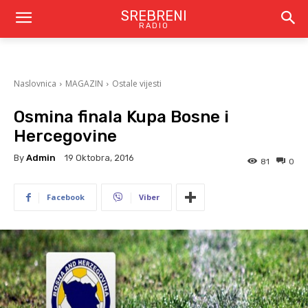
SREBRENI
RADIO
Naslovnica
MAGAZIN
Ostale vijesti
Osmina finala Kupa Bosne i
Hercegovine
By
Admin
19 Oktobra, 2016
81
0
Facebook
Viber