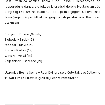
Šest utakmica osmine finala Kupa Bosne i Hercegovine na
rasporedu je danas, a u fokusu je gradski derbi u Mostaru između
Zrinjskog i Veleža na stadionu Pod Bijelim brijegom. Od ove faze
takmičenja u Kupu BiH ekipe igraju po dvije utakmice. Raspored
utakmica:
Sarajevo-Kozara (15 sati)
Sloboda – Široki (15)
Mladost – Slavija (15)
Rudar – Radnik (15)
Zrinjski – Velež (16)
Željezničar – Goražde (19)
Utakmica Bosna Sema – Radnički igra se u četvrtak s početkom u
15 sati. Orašje i Travnik igrali su jučer te remizirali 1:1.