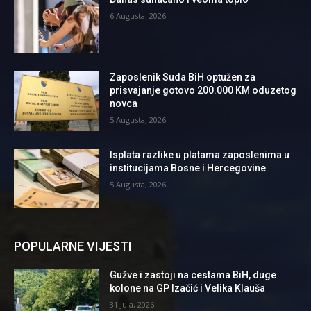
6 Augusta, 2026
Zaposlenik Suda BiH optužen za
prisvajanje gotovo 200.000 KM oduzetog
novca
5 Augusta, 2026
Isplata razlike u platama zaposlenima u
institucijama Bosne i Hercegovine
5 Augusta, 2026
POPULARNE VIJESTI
Gužve i zastoji na cestama BiH, duge
kolone na GP Izačić i Velika Klauša
31 Jula, 2026