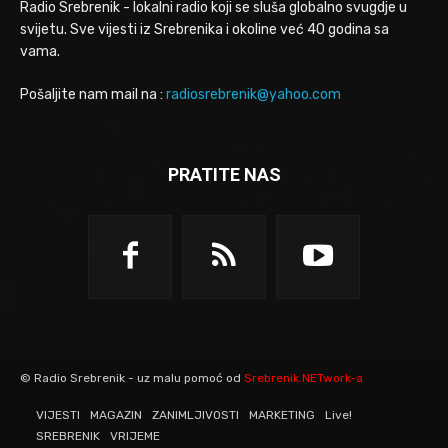
Radio Srebrenik - lokalni radio koji se sluša globalno svugdje u
svijetu. Sve vijesti iz Srebrenika i okoline već 40 godina sa
vama.
Pošaljite nam mail na :
radiosrebrenik@yahoo.com
PRATITE NAS
© Radio Srebrenik - uz malu pomoć od
Srebrenik.NETwork-a
VIJESTI
MAGAZIN
ZANIMLJIVOSTI
MARKETING
Live!
SREBRENIK
VRIJEME