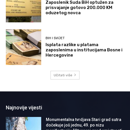
Zaposlenik Suda BiH optužen za
prisvajanje gotovo 200.000 KM
oduzetog novca
BIH I SVIJET
Isplata razlike u platama
zaposlenima u institucijama Bosne i
Hercegovine
Učitati više
Najnovije vijesti
Monumentalna tvrdjava Stari grad sutra
dočekuje još jednu, 49. po nizu