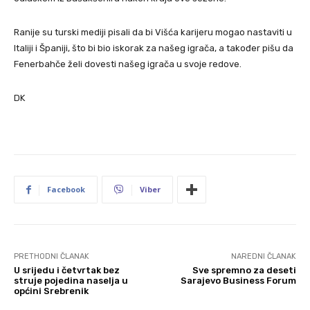
Ranije su turski mediji pisali da bi Višća karijeru mogao nastaviti u
Italiji i Španiji, što bi bio iskorak za našeg igrača, a također pišu da
Fenerbahče želi dovesti našeg igrača u svoje redove.
DK
Facebook
Viber
PRETHODNI ČLANAK
NAREDNI ČLANAK
U srijedu i četvrtak bez
Sve spremno za deseti
struje pojedina naselja u
Sarajevo Business Forum
općini Srebrenik