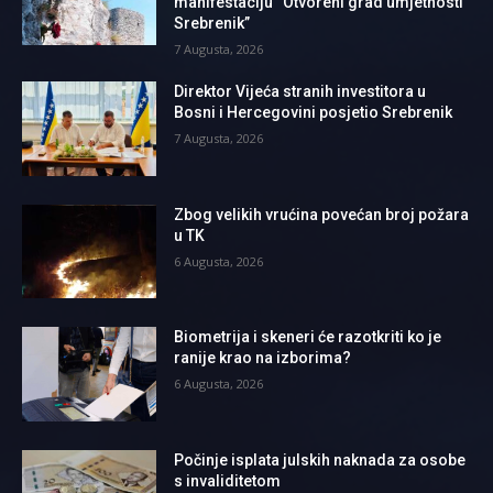
manifestaciju “Otvoreni grad umjetnosti
Srebrenik”
7 Augusta, 2026
Direktor Vijeća stranih investitora u
Bosni i Hercegovini posjetio Srebrenik
7 Augusta, 2026
Zbog velikih vrućina povećan broj požara
u TK
6 Augusta, 2026
Biometrija i skeneri će razotkriti ko je
ranije krao na izborima?
6 Augusta, 2026
Počinje isplata julskih naknada za osobe
s invaliditetom