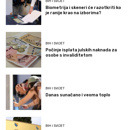
BIH I SVIJET
Biometrija i skeneri će razotkriti ko
je ranije krao na izborima?
BIH I SVIJET
Počinje isplata julskih naknada za
osobe s invaliditetom
BIH I SVIJET
Danas sunačano i veoma toplo
BIH I SVIJET