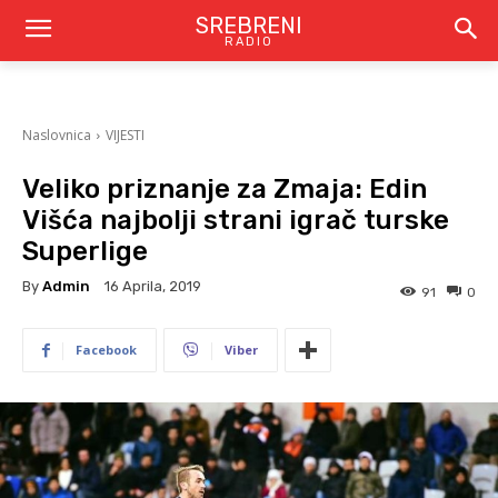
SREBRENI
RADIO
Naslovnica
VIJESTI
Veliko priznanje za Zmaja: Edin
Višća najbolji strani igrač turske
Superlige
By
Admin
16 Aprila, 2019
91
0
Facebook
Viber