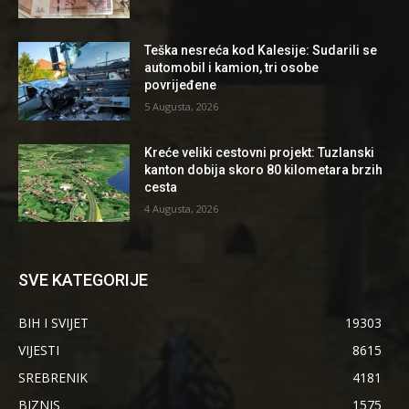
Teška nesreća kod Kalesije: Sudarili se
automobil i kamion, tri osobe
povrijeđene
5 Augusta, 2026
Kreće veliki cestovni projekt: Tuzlanski
kanton dobija skoro 80 kilometara brzih
cesta
4 Augusta, 2026
SVE KATEGORIJE
BIH I SVIJET
19303
VIJESTI
8615
SREBRENIK
4181
BIZNIS
1575