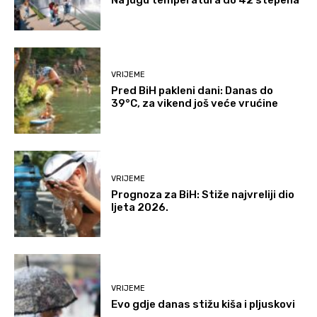
VRIJEME
Pred BiH pakleni dani: Danas do
39°C, za vikend još veće vrućine
VRIJEME
Prognoza za BiH: Stiže najvreliji dio
ljeta 2026.
VRIJEME
Evo gdje danas stižu kiša i pljuskovi