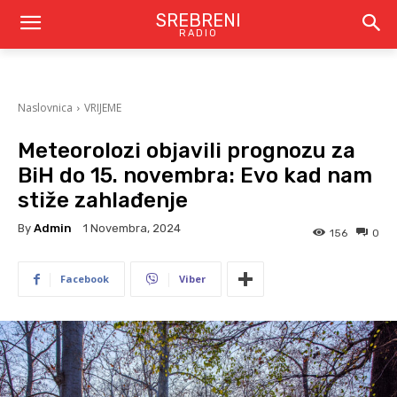
SREBRENI
RADIO
Naslovnica
VRIJEME
Meteorolozi objavili prognozu za
BiH do 15. novembra: Evo kad nam
stiže zahlađenje
By
Admin
1 Novembra, 2024
156
0
Facebook
Viber