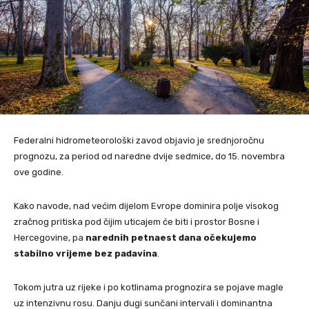
Federalni hidrometeorološki zavod objavio je srednjoročnu
prognozu, za period od naredne dvije sedmice, do 15. novembra
ove godine.
Kako navode, nad većim dijelom Evrope dominira polje visokog
zračnog pritiska pod čijim uticajem će biti i prostor Bosne i
Hercegovine, pa
narednih petnaest dana očekujemo
stabilno vrijeme bez padavina
.
Tokom jutra uz rijeke i po kotlinama prognozira se pojave magle
uz intenzivnu rosu. Danju dugi sunčani intervali i dominantna