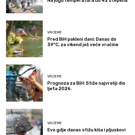
Na jugu temperatura do 42 stepena
VRIJEME
Pred BiH pakleni dani: Danas do
39°C, za vikend još veće vrućine
VRIJEME
Prognoza za BiH: Stiže najvreliji dio
ljeta 2026.
VRIJEME
Evo gdje danas stižu kiša i pljuskovi