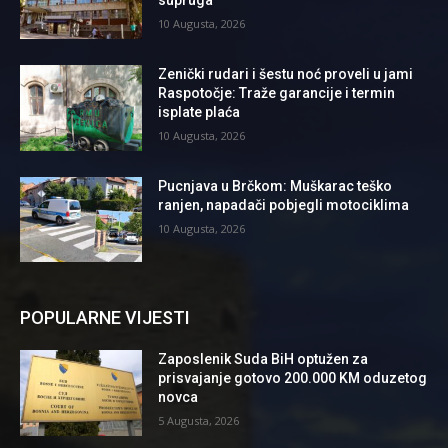
supruga
10 Augusta, 2026
Zenički rudari i šestu noć proveli u jami
Raspotočje: Traže garancije i termin
isplate plaća
10 Augusta, 2026
Pucnjava u Brčkom: Muškarac teško
ranjen, napadači pobjegli motociklima
10 Augusta, 2026
POPULARNE VIJESTI
Zaposlenik Suda BiH optužen za
prisvajanje gotovo 200.000 KM oduzetog
novca
5 Augusta, 2026