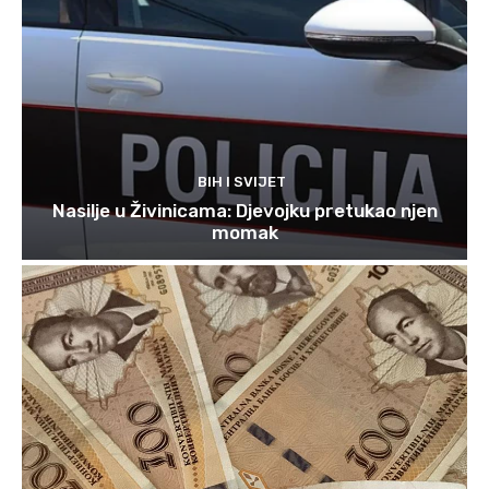
BIH I SVIJET
Nasilje u Živinicama: Djevojku pretukao njen
momak