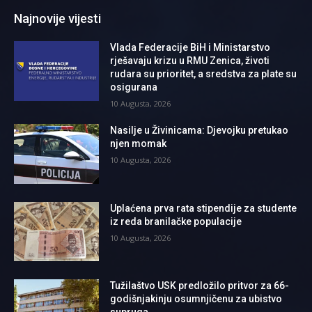
Najnovije vijesti
Vlada Federacije BiH i Ministarstvo
rješavaju krizu u RMU Zenica, životi
rudara su prioritet, a sredstva za plate su
osigurana
10 Augusta, 2026
Nasilje u Živinicama: Djevojku pretukao
njen momak
10 Augusta, 2026
Uplaćena prva rata stipendije za studente
iz reda branilačke populacije
10 Augusta, 2026
Tužilaštvo USK predložilo pritvor za 66-
godišnjakinju osumnjičenu za ubistvo