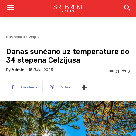
SREBRENI
RADIO
Naslovnica
VRIJEME
Danas sunčano uz temperature do
34 stepena Celzijusa
By
Admin
15 Jula, 2025
31
0
Facebook
Viber