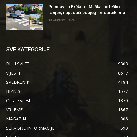
Pucnjava u Brčkom: Muškarac teško
ranjen, napadači pobjegli motociklima
10 Augusta, 2026
SVE KATEGORIJE
BIH I SVIJET
19308
VIJESTI
8617
SREBRENIK
4184
BIZNIS
1577
Ostale vijesti
1370
VRIJEME
1367
MAGAZIN
806
SERVISNE INFORMACIJE
590