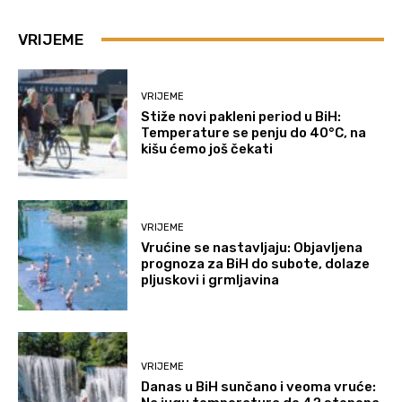
VRIJEME
VRIJEME
Stiže novi pakleni period u BiH:
Temperature se penju do 40°C, na
kišu ćemo još čekati
VRIJEME
Vrućine se nastavljaju: Objavljena
prognoza za BiH do subote, dolaze
pljuskovi i grmljavina
VRIJEME
Danas u BiH sunčano i veoma vruće: