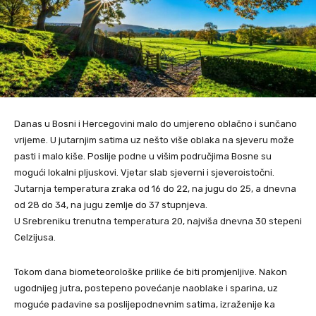
Danas u Bosni i Hercegovini malo do umjereno oblačno i sunčano
vrijeme. U jutarnjim satima uz nešto više oblaka na sjeveru može
pasti i malo kiše. Poslije podne u višim područjima Bosne su
mogući lokalni pljuskovi. Vjetar slab sjeverni i sjeveroistočni.
Jutarnja temperatura zraka od 16 do 22, na jugu do 25, a dnevna
od 28 do 34, na jugu zemlje do 37 stupnjeva.
U Srebreniku trenutna temperatura 20, najviša dnevna 30 stepeni
Celzijusa.
Tokom dana biometeorološke prilike će biti promjenljive. Nakon
ugodnijeg jutra, postepeno povećanje naoblake i sparina, uz
moguće padavine sa poslijepodnevnim satima, izraženije ka