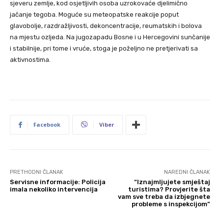
sjeveru zemlje, kod osjetljivih osoba uzrokovaće djelimično
jačanje tegoba. Moguće su meteopatske reakcije poput
glavobolje, razdražljivosti, dekoncentracije, reumatskih i bolova
na mjestu ozljeda. Na jugozapadu Bosne i u Hercegovini sunčanije
i stabilnije, pri tome i vruće, stoga je poželjno ne pretjerivati sa
aktivnostima.
Facebook
Viber
PRETHODNI ČLANAK
NAREDNI ČLANAK
Servisne informacije: Policija
“Iznajmljujete smještaj
imala nekoliko intervencija
turistima? Provjerite šta
vam sve treba da izbjegnete
probleme s inspekcijom”