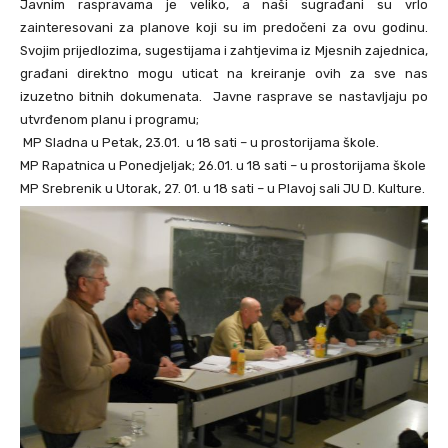
Javnim raspravama je veliko, a naši sugrađani su vrlo
zainteresovani za planove koji su im predočeni za ovu godinu.
Svojim prijedlozima, sugestijama i zahtjevima iz Mjesnih zajednica,
građani direktno mogu uticat na kreiranje ovih za sve nas
izuzetno bitnih dokumenata. Javne rasprave se nastavljaju po
utvrđenom planu i programu;
MP Sladna u Petak, 23.01. u 18 sati – u prostorijama škole.
MP Rapatnica u Ponedjeljak; 26.01. u 18 sati – u prostorijama škole
MP Srebrenik u Utorak, 27. 01. u 18 sati – u Plavoj sali JU D. Kulture.