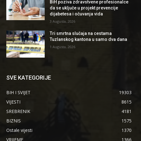
BiH poziva zdravstvene profesionalce
da se uključe u projekt prevencije
dijabetesa i očuvanja vida
3 Augusta, 2026
Tri smrtna slučaja na cestama
Tuzlanskog kantona u samo dva dana
1 Augusta, 2026
SVE KATEGORIJE
BIH I SVIJET
19303
VIJESTI
8615
SREBRENIK
4181
BIZNIS
1575
Ostale vijesti
1370
VRIJEME
1366