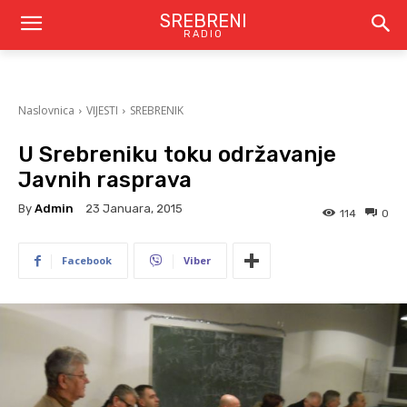
SREBRENI
RADIO
Naslovnica
VIJESTI
SREBRENIK
U Srebreniku toku održavanje
Javnih rasprava
By
Admin
23 Januara, 2015
114
0
Facebook
Viber