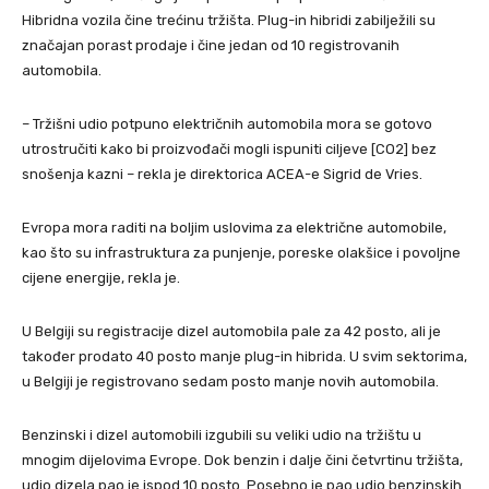
Hibridna vozila čine trećinu tržišta. Plug-in hibridi zabilježili su
značajan porast prodaje i čine jedan od 10 registrovanih
automobila.
– Tržišni udio potpuno električnih automobila mora se gotovo
utrostručiti kako bi proizvođači mogli ispuniti ciljeve [CO2] bez
snošenja kazni – rekla je direktorica ACEA-e Sigrid de Vries.
Evropa mora raditi na boljim uslovima za električne automobile,
kao što su infrastruktura za punjenje, poreske olakšice i povoljne
cijene energije, rekla je.
U Belgiji su registracije dizel automobila pale za 42 posto, ali je
također prodato 40 posto manje plug-in hibrida. U svim sektorima,
u Belgiji je registrovano sedam posto manje novih automobila.
Benzinski i dizel automobili izgubili su veliki udio na tržištu u
mnogim dijelovima Evrope. Dok benzin i dalje čini četvrtinu tržišta,
udio dizela pao je ispod 10 posto. Posebno je pao udio benzinskih