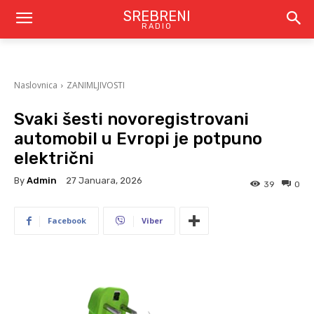
SREBRENI
RADIO
Naslovnica
ZANIMLJIVOSTI
Svaki šesti novoregistrovani
automobil u Evropi je potpuno
električni
By
Admin
27 Januara, 2026
39
0
Facebook
Viber