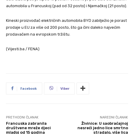
automobila u Francuskoj (pad od 32 posto) i Njemačkoj (21 posto).
Kineski proizvođač električnih automobila BYD zabilježio je porast
prodaje u EU za više od 200 posto, što ga čini daleko najvećim
prodavačem na evropskom tržištu.
(Vijesti.ba / FENA)
Facebook
Viber
PRETHODNI ČLANAK
NAREDNI ČLANAK
Francuska zabranila
Živinice: U saobraćajnoj
društvene mreže djeci
nesreći jedno lice smrtno
mlađoj od 15 godina
stradalo, više lica