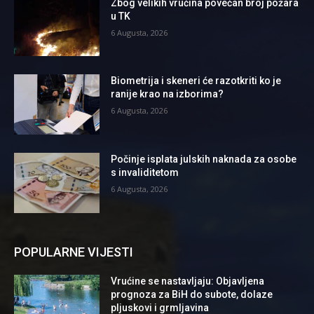
Zbog velikih vrućina povećan broj požara
u TK
6 Augusta, 2026
Biometrija i skeneri će razotkriti ko je
ranije krao na izborima?
6 Augusta, 2026
Počinje isplata julskih naknada za osobe
s invaliditetom
6 Augusta, 2026
POPULARNE VIJESTI
Vrućine se nastavljaju: Objavljena
prognoza za BiH do subote, dolaze
pljuskovi i grmljavina