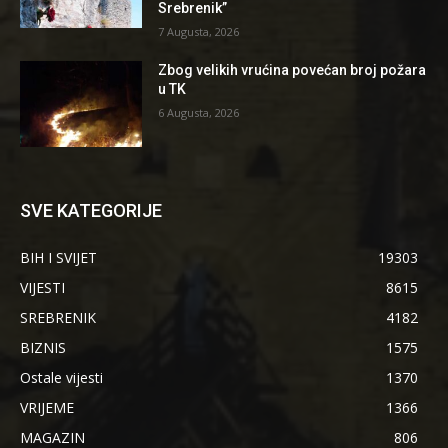
Srebrenik”
7 Augusta, 2026
Zbog velikih vrućina povećan broj požara
u TK
6 Augusta, 2026
SVE KATEGORIJE
BIH I SVIJET
19303
VIJESTI
8615
SREBRENIK
4182
BIZNIS
1575
Ostale vijesti
1370
VRIJEME
1366
MAGAZIN
806