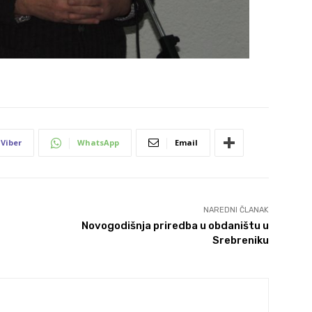
Viber
WhatsApp
Email
NAREDNI ČLANAK
ć
Novogodišnja priredba u obdaništu u
Srebreniku