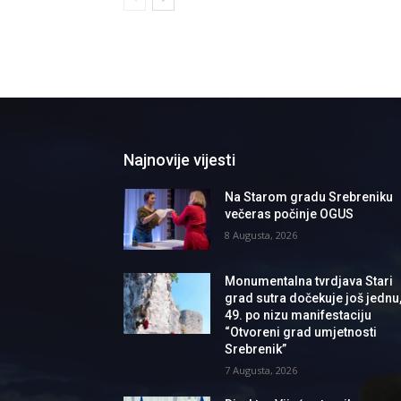
Najnovije vijesti
Na Starom gradu Srebreniku
večeras počinje OGUS
8 Augusta, 2026
Monumentalna tvrdjava Stari
grad sutra dočekuje još jednu
49. po nizu manifestaciju
“Otvoreni grad umjetnosti
Srebrenik”
7 Augusta, 2026