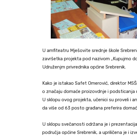
U amfiteatru Mješovite srednje škole Srebre
završetka projekta pod nazivom „Kupujmo domać
Udruženjm privrednika općine Srebrenik.
Kako je istakao Safet Omerović, direktor MSŠ Sr
o značaju domaće proizovdnje i podsticanja 
U sklopu ovog projekta, učenici su proveli i a
da više od 63 posto građana preferira domać
U sklopu svečanosti održana je i prezentacij
područja općine Srebrenik, a upriličena je 