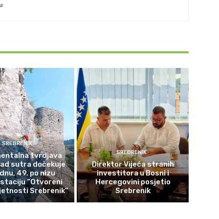
a
SREBRENIK
SREBRENIK
ntalna tvrdjava
rad sutra dočekuje
Direktor Vijeća stranih
ednu, 49. po nizu
investitora u Bosni i
staciju “Otvoreni
Hercegovini posjetio
etnosti Srebrenik”
Srebrenik