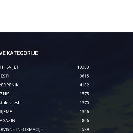
VE KATEGORIJE
H I SVIJET
19303
JESTI
8615
REBRENIK
4182
IZNIS
1575
tale vijesti
1370
RIJEME
1366
AGAZIN
806
ERVISNE INFORMACIJE
589