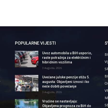
POPULARNE VIJESTI
S
Uvoz automobila u BiH usporio,
BI
raste potražnja za električnim i
VI
hibridnim vozilima
3 Augusta, 2026
S
B
Uvećane julske penzije stižu 5.
,
augusta: Objavljeni iznosi i ko
Os
neće dobiti povećanje
V
3 Augusta, 2026
M
Vrućine se nastavljaju:
S
Objavljena prognoza za BiH do