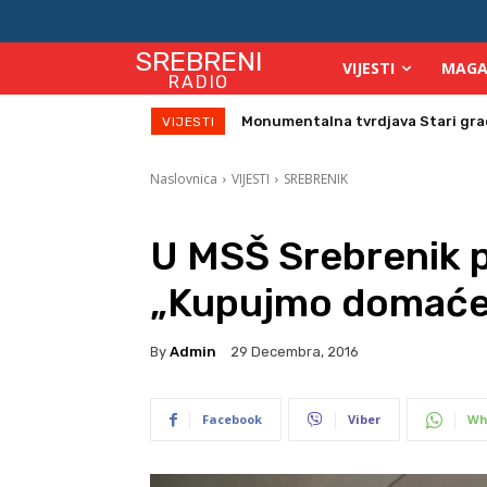
SREBRENI
VIJESTI
MAGA
RADIO
Direktor Vijeća stranih investitor
VIJESTI
Naslovnica
VIJESTI
SREBRENIK
U MSŠ Srebrenik p
„Kupujmo domaće
By
Admin
29 Decembra, 2016
Facebook
Viber
Wh