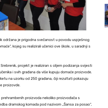
nik održana je prigodna svečanost u povodu uspješnog
e“, kojeg su realizirali učenici ove škole, u saradnji s
ebrenik, projekt je realiziran s ciljem podizanja svijesti
učenika i svih građana da više kupuju domaće proizvode.
nketu na uzorku od 250 građana, čiji rezultati pokazuju
e proizovde.
a prehrambenih proizvoda nekoliko proizvođača s
i izvedba dramskog komada pod nazivom „Šansa za posao“,