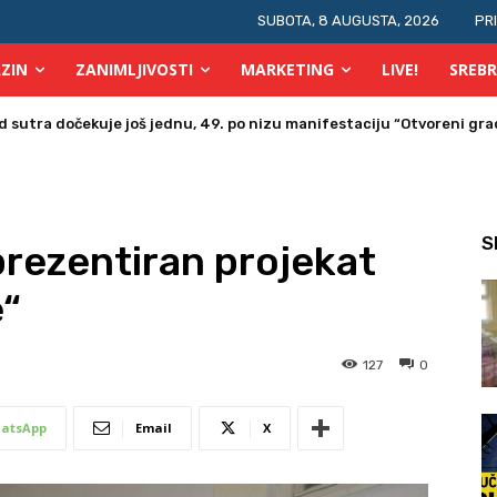
SUBOTA, 8 AUGUSTA, 2026
PR
ZIN
ZANIMLJIVOSTI
MARKETING
LIVE!
SREBR
a u Bosni i Hercegovini posjetio Srebrenik
S
rezentiran projekat
“
127
0
atsApp
Email
X