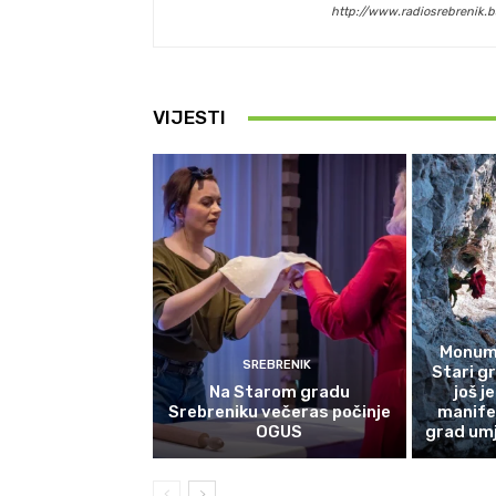
http://www.radiosrebrenik.b
VIJESTI
Monume
SREBRENIK
Stari g
Na Starom gradu
još j
Srebreniku večeras počinje
manife
OGUS
grad umj