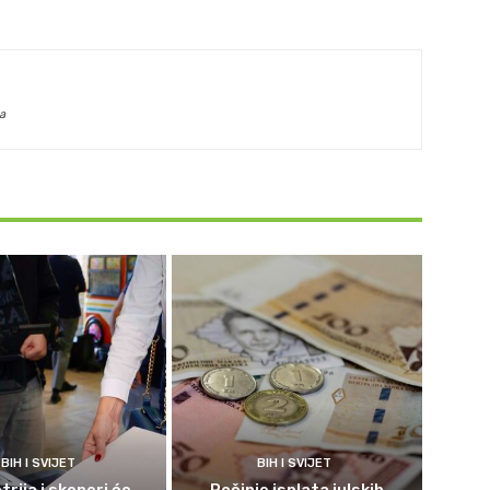
a
BIH I SVIJET
BIH I SVIJET
rija i skeneri će
Počinje isplata julskih