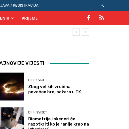
IJAVA / REGISTRACIJA
ENIK
VRIJEME
AJNOVIJE VIJESTI
BIH I SVIJET
Zbog velikih vrućina
povećan broj požara u TK
BIH I SVIJET
Biometrija i skeneri će
razotkriti ko je ranije krao na