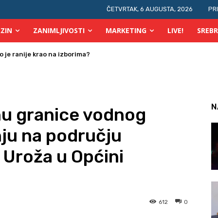
ČETVRTAK, 6 AUGUSTA, 2026
PR
ZIN
ZANIMLJIVOSTI
MARKETING
LIVE!
SREBR
je ranije krao na izborima?
 osobe s invaliditetom
N
nu granice vodnog
nju na području
i Uroža u Općini
612
0