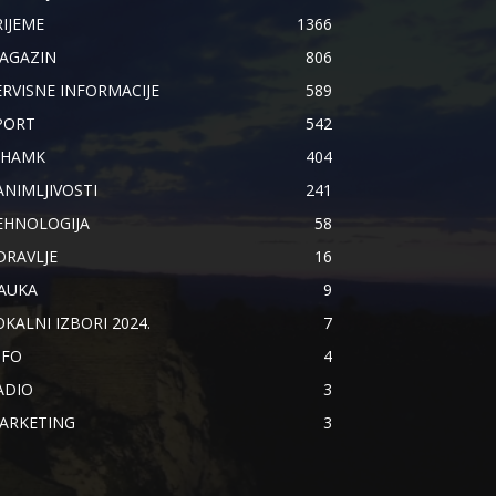
RIJEME
1366
AGAZIN
806
ERVISNE INFORMACIJE
589
PORT
542
IHAMK
404
ANIMLJIVOSTI
241
EHNOLOGIJA
58
DRAVLJE
16
AUKA
9
OKALNI IZBORI 2024.
7
NFO
4
ADIO
3
ARKETING
3