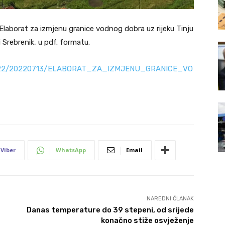
laborat za izmjenu granice vodnog dobra uz rijeku Tinju
 Srebrenik, u pdf. formatu.
ti/2022/20220713/ELABORAT_ZA_IZMJENU_GRANICE_VO
Viber
WhatsApp
Email
NAREDNI ČLANAK
Danas temperature do 39 stepeni, od srijede
konačno stiže osvježenje