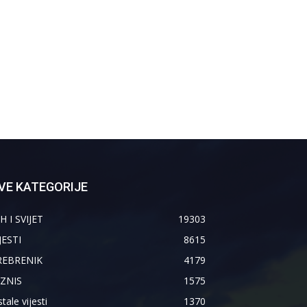
VE KATEGORIJE
H I SVIJET
19303
JESTI
8615
REBRENIK
4179
IZNIS
1575
tale vijesti
1370