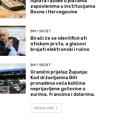
Isplata razlike u platama
zaposlenima u institucijama
Bosne i Hercegovine
BIH I SVIJET
Birači će se identificirati
otiskom prsta, a glasovi
brojati elektronski i ručno
BIH I SVIJET
Granični prijelaz Županja:
Kod državljanina BiH
pronađena veća količina
neprijavljene gotovine u
eurima, francima i dolarima.
Učitati više