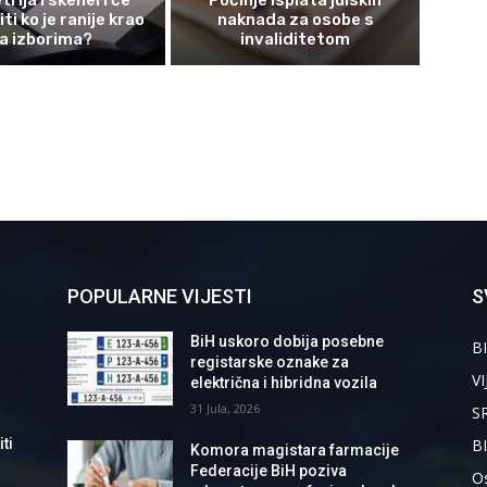
ti ko je ranije krao
naknada za osobe s
a izborima?
invaliditetom
POPULARNE VIJESTI
S
BiH uskoro dobija posebne
BI
registarske oznake za
VI
električna i hibridna vozila
31 Jula, 2026
S
B
ti
Komora magistara farmacije
Federacije BiH poziva
Os