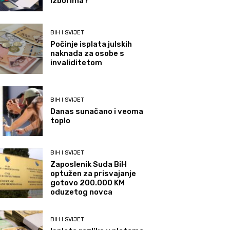
izborima?
BIH I SVIJET
Počinje isplata julskih
naknada za osobe s
invaliditetom
BIH I SVIJET
Danas sunačano i veoma
toplo
BIH I SVIJET
Zaposlenik Suda BiH
optužen za prisvajanje
gotovo 200.000 KM
oduzetog novca
BIH I SVIJET