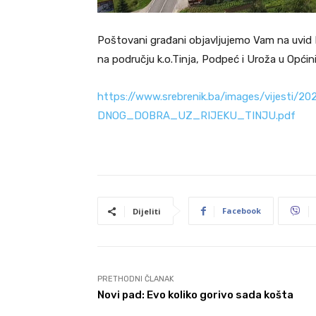
Poštovani građani objavljujemo Vam na uvid E
na području k.o.Tinja, Podpeć i Uroža u Općini
https://www.srebrenik.ba/images/vijes
DNOG_DOBRA_UZ_RIJEKU_TINJU.pdf
Facebook
Dijeliti
PRETHODNI ČLANAK
Novi pad: Evo koliko gorivo sada košta