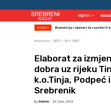
SREBRENI
VIJESTI
MAGA
RADIO
Biometrija i skeneri će razotkriti ko 
Počinje isplata julskih naknada za
VIJESTI
Naslovnica
VIJESTI
BIH I SVIJET
Elaborat za izmje
dobra uz rijeku Ti
k.o.Tinja, Podpeć 
Srebrenik
By
Admin
22 Jula, 2022