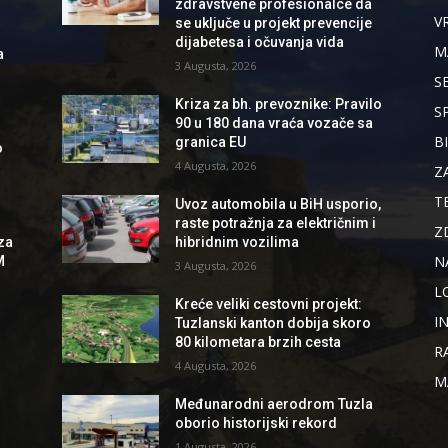
zdravstvene profesionalce da
V
se uključe u projekt prevencije
dijabetesa i očuvanja vida
M
a
3 Augusta, 2026
S
Kriza za bh. prevoznike: Pravilo
S
90 u 180 dana vraća vozače sa
B
granica EU
o
4 Augusta, 2026
Z
T
Uvoz automobila u BiH usporio,
raste potražnja za električnim i
Z
hibridnim vozilima
za
N
M
3 Augusta, 2026
L
Kreće veliki cestovni projekt:
I
Tuzlanski kanton dobija skoro
80 kilometara brzih cesta
R
4 Augusta, 2026
M
Međunarodni aerodrom Tuzla
oborio historijski rekord
1 Augusta, 2026