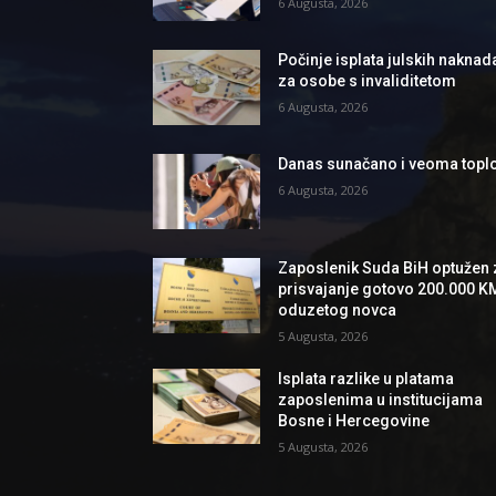
6 Augusta, 2026
Počinje isplata julskih naknad
za osobe s invaliditetom
6 Augusta, 2026
Danas sunačano i veoma topl
6 Augusta, 2026
Zaposlenik Suda BiH optužen 
prisvajanje gotovo 200.000 K
oduzetog novca
5 Augusta, 2026
Isplata razlike u platama
zaposlenima u institucijama
Bosne i Hercegovine
5 Augusta, 2026