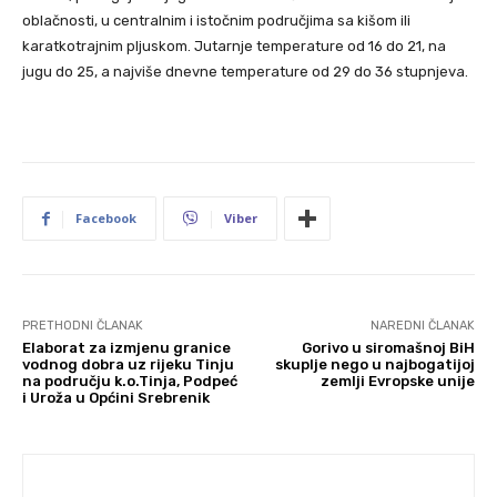
oblačnosti, u centralnim i istočnim područjima sa kišom ili
karatkotrajnim pljuskom. Jutarnje temperature od 16 do 21, na
jugu do 25, a najviše dnevne temperature od 29 do 36 stupnjeva.
Facebook
Viber
PRETHODNI ČLANAK
NAREDNI ČLANAK
Elaborat za izmjenu granice
Gorivo u siromašnoj BiH
vodnog dobra uz rijeku Tinju
skuplje nego u najbogatijoj
na području k.o.Tinja, Podpeć
zemlji Evropske unije
i Uroža u Općini Srebrenik