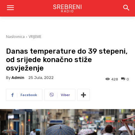
SREBRENI
RADIO
Naslovnica
VRIJEME
Danas temperature do 39 stepeni,
od srijede konačno stiže
osvježenje
By
Admin
25 Jula, 2022
428
0
Facebook
Viber