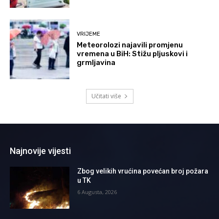
VRIJEME
Meteorolozi najavili promjenu
vremena u BiH: Stižu pljuskovi i
grmljavina
Učitati više
Najnovije vijesti
Zbog velikih vrućina povećan broj požara
u TK
6 Augusta, 2026