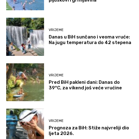
VRIJEME
Danas u BiH sunčano i veoma vruće:
Na jugu temperatura do 42 stepena
VRIJEME
Pred BiH pakleni dani: Danas do
39°C, za vikend još veće vrućine
VRIJEME
Prognoza za BiH: Stiže najvreliji dio
ljeta 2026.