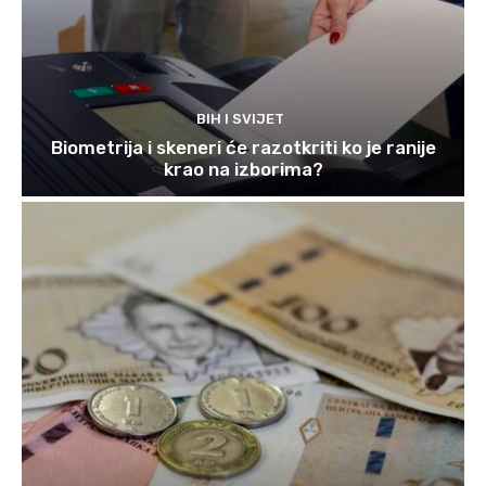
BIH I SVIJET
Biometrija i skeneri će razotkriti ko je ranije
krao na izborima?