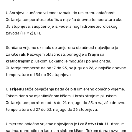
U Sarajevu sunčano vrijeme uz malu do umjerenu oblačnost.
Jutarnja temperatura oko 16, a najviša dnevna temperatura oko
35 stupnjeva, saopćeno je iz Federalnog hidrometeorološkog
zavoda (FHMZ) BiH.
Sunčano vrijeme uz malu do umjerenu oblačnost najavljeno je
za
utorak
. Razvojem oblačnosti, ponegdje u Krajini sa
kratkotrajnim pljuskom. Lokalno je moguća i pojava grada.
Jutarnje temperature od 17 do 23, na jugu do 26, a najviše dnevne
temperature od 34 do 39 stupnjeva.
U
srijedu
stiže osvježenje kada će biti umjereno oblačno vrijeme.
Tokom dana sa mjestimičnom kišom ili kratkotrajnim pljuskom.
Jutarnje temperature od 16 do 21, na jugu do 25, a najviše dnevne
temperature od 27 do 33, na jugu do 36 stupnjeva.
Umjereno oblačno vrijeme najavljeno je i za
četvrtak
. U jutarnjim
satima, ponegdje na jugu i sa slabom kišom. Tokom dana razvojem