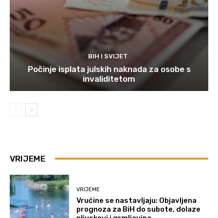
BIH I SVIJET
Počinje isplata julskih naknada za osobe s
invaliditetom
VRIJEME
VRIJEME
Vrućine se nastavljaju: Objavljena
prognoza za BiH do subote, dolaze
pljuskovi i grmljavina