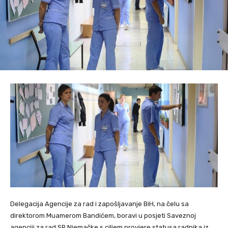
Delegacija Agencije za rad i zapošljavanje BiH, na čelu sa
direktorom Muamerom Bandićem, boravi u posjeti Saveznoj
agenciji za rad SR Njemačke s ciljem provjere statusa radnika iz