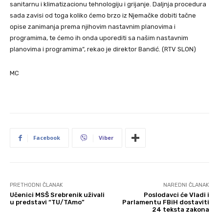
sanitarnu i klimatizacionu tehnologiju i grijanje. Daljnja procedura
sada zavisi od toga koliko ćemo brzo iz Njemačke dobiti tačne
opise zanimanja prema njihovim nastavnim planovima i
programima, te ćemo ih onda uporediti sa našim nastavnim
planovima i programima“, rekao je direktor Bandić. (RTV SLON)
MC
Facebook
Viber
PRETHODNI ČLANAK
NAREDNI ČLANAK
Učenici MSŠ Srebrenik uživali
Poslodavci će Vladi i
u predstavi “TU/TAmo”
Parlamentu FBiH dostaviti
24 teksta zakona