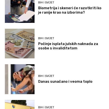
BIH I SVIJET
Biometrija i skeneri će razotkriti ko
je ranije krao na izborima?
BIH I SVIJET
Počinje isplata julskih naknada za
osobe s invaliditetom
BIH I SVIJET
Danas sunačano i veoma toplo
BIH I SVIJET