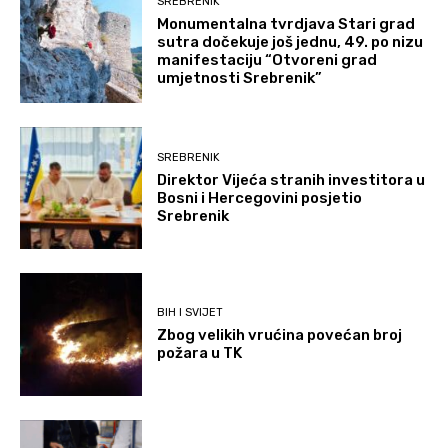
SREBRENIK
Monumentalna tvrdjava Stari grad
sutra dočekuje još jednu, 49. po nizu
manifestaciju “Otvoreni grad
umjetnosti Srebrenik”
SREBRENIK
Direktor Vijeća stranih investitora u
Bosni i Hercegovini posjetio
Srebrenik
BIH I SVIJET
Zbog velikih vrućina povećan broj
požara u TK