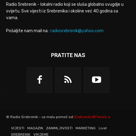
Radio Srebrenik - lokalni radio koji se sluša globalno svugdje u
svijetu. Sve vijesti iz Srebrenika i okoline već 40 godina sa
vama.
Pošaljite nam mail na :
radiosrebrenik@yahoo.com
PRATITE NAS
© Radio Srebrenik - uz malu pomoć od
Srebrenik.NETwork-a
VIJESTI
MAGAZIN
ZANIMLJIVOSTI
MARKETING
Live!
SREBRENIK
VRIJEME