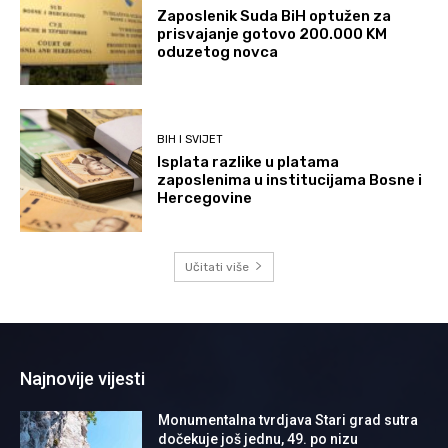
Zaposlenik Suda BiH optužen za
prisvajanje gotovo 200.000 KM
oduzetog novca
BIH I SVIJET
Isplata razlike u platama
zaposlenima u institucijama Bosne i
Hercegovine
Učitati više
Najnovije vijesti
Monumentalna tvrdjava Stari grad sutra
dočekuje još jednu, 49. po nizu