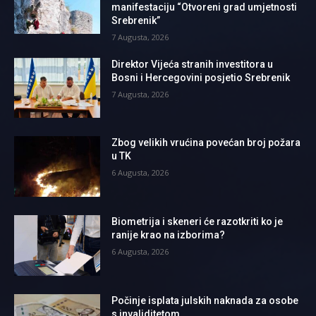
manifestaciju “Otvoreni grad umjetnosti
Srebrenik”
7 Augusta, 2026
Direktor Vijeća stranih investitora u
Bosni i Hercegovini posjetio Srebrenik
7 Augusta, 2026
Zbog velikih vrućina povećan broj požara
u TK
6 Augusta, 2026
Biometrija i skeneri će razotkriti ko je
ranije krao na izborima?
6 Augusta, 2026
Počinje isplata julskih naknada za osobe
s invaliditetom