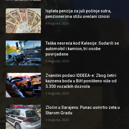
Isplata penzija za juli počinje sutra,
penzionerima stižu uvećani iznosi
4 Augusta, 2026
Teška nesreća kod Kalesije: Sudarili se
automobil i kamion, tri osobe
povrijeđene
5 Augusta, 2026
Zvanični podaci IDDEEA-e: Zbog četiri
kaznena boda u BiH poništeno više od
5.300 vozačkih dozvola
3 Augusta, 2026
Zločin u Sarajevu: Punac usmrtio zeta u
Starom Gradu
3 Augusta, 2026