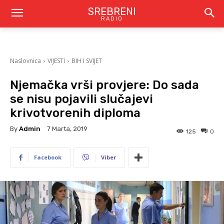
SREBRENI
RADIO
Naslovnica
VIJESTI
BIH I SVIJET
Njemačka vrši provjere: Do sada
se nisu pojavili slučajevi
krivotvorenih diploma
By
Admin
7 Marta, 2019
125
0
Facebook
Viber