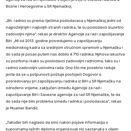
Bosne i Hercegovine u SR Njemačkoj.
„Bh. radnici su prema riječima poslodavaca u Njemačkoj jedni od
najpoželjnijih i najboljih stranih radnika, te su poslodavci izuzetno
zadovoljni njima“, rekao je direktor Agencije za rad i zapošljavanje
BiH. „Mi od 2013. godine posredujemo u zapošljavanju
medicinskog kadra sa srednjom stručnom spremom u Njemačku i
do sada je posao putem nas dobilo 4.710 radnika. Njihova iskustva
su pozitivna i kako su poslodavci zadovoljni radnicima, tako su i
radnici zadovoljni uslovima rada. Ono što me posebno raduje
jeste da se u potpunosti poštuje postojeći Dogovor o
posredovanju pri zapošljavanju radnika iz BiH u SR Njemačku na
određeno vrijeme, zaključen između Agencije za rad i
zapošljavanje BiH i Savezne agencije za rad SR Njemačke, te da
do sada nije bilo problema između radnika i poslodavaca“, rekao
je Muamer Bandić.
„Također bih naglasio da smo nakon pojave informacija o
kupovinama lažnih diploma organizovali niz sastanaka s ciljem