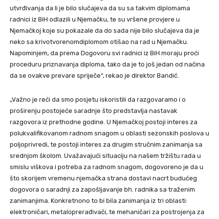
utvrđivanja da li je bilo slučajeva da su sa takvim diplomama
radnici iz BiH odlazili u Njemačku, te su vršene provjere u
Njemačkoj koje su pokazale da do sada nije bilo slučajeva da je
neko sa krivotvorenomdiplomom otišao na rad u Njemačku.
Napominjem, da prema Dogovoru svi radnici iz BiH moraju proći
proceduru priznavanja diploma, tako da je to još jedan od načina
da se ovakve prevare spriječe“, rekao je direktor Bandić.
„Važno je reći da smo posjetu iskoristili da razgovaramo i o
proširenju postojeće saradnje što predstavlja nastavak
razgovora iz prethodne godine. U Njemačkoj postoji interes za
polukvalifikovanom radnom snagom u oblasti sezonskih poslova u
poljoprivredi, te postoji interes za drugim stručnim zanimanja sa
srednjom školom. Uvažavajući situaciju na našem tržištu rada u
smislu viškova i potreba za radnom snagom, dogovoreno je da u
što skorijem vremenu njemačka strana dostavi nacrt budućeg
dogovora o saradnji za zapošljavanje bh. radnika sa traženim
zanimanjima. Konkretnono to bi bila zanimanja iz tri oblasti:
elektroničari, metaloprerađivači, te mehaničari za postrojenja za