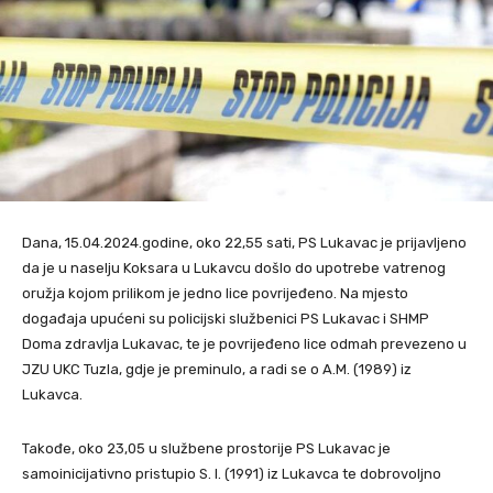
Dana, 15.04.2024.godine, oko 22,55 sati, PS Lukavac je prijavljeno
da je u naselju Koksara u Lukavcu došlo do upotrebe vatrenog
oružja kojom prilikom je jedno lice povrijeđeno. Na mjesto
događaja upućeni su policijski službenici PS Lukavac i SHMP
Doma zdravlja Lukavac, te je povrijeđeno lice odmah prevezeno u
JZU UKC Tuzla, gdje je preminulo, a radi se o A.M. (1989) iz
Lukavca.
Takođe, oko 23,05 u službene prostorije PS Lukavac je
samoinicijativno pristupio S. I. (1991) iz Lukavca te dobrovoljno