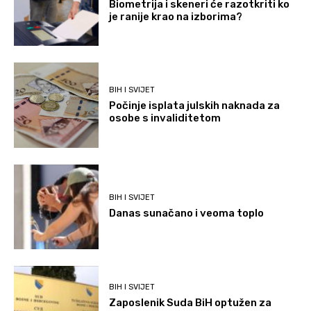
Biometrija i skeneri će razotkriti ko
je ranije krao na izborima?
BIH I SVIJET
Počinje isplata julskih naknada za
osobe s invaliditetom
BIH I SVIJET
Danas sunačano i veoma toplo
BIH I SVIJET
Zaposlenik Suda BiH optužen za