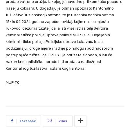
predao vatreno oružje, iz kojeg je navodno prilikom tuče pucao, u
naselju Koksara. O događaju je odmah upoznato Kantonalno
tužilaštvo Tuzlanskog kantona, te je u kasnim noćnim satima
15/16.04.2024.godine započeo uviđaj, kojim na licu mjesta
rukovodi dežurna tužiteljica, a isti vrše istražitelji Sektora
kriminalističke policije Uprave policije MUP TK-a i Odjeljenja
kriminalističke policije Policijske uprave Lukavac, te se
poduzimaju i druge mjere i radnje po nalogu i pod nadzorom
postupajuće tužiteljice. Licu S.I. je oduzeta sloboda, a isti će
nakon kriminalističke obrade biti predat u nadležnost
Kantonalnog tužilaštva Tuzlanskog kantona.
MUP TK
Facebook
Viber