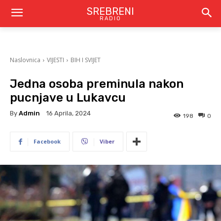
SREBRENI
RADIO
Naslovnica
VIJESTI
BIH I SVIJET
Jedna osoba preminula nakon
pucnjave u Lukavcu
By
Admin
16 Aprila, 2024
198
0
Facebook
Viber