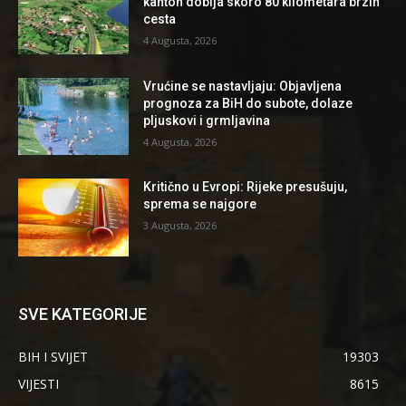
kanton dobija skoro 80 kilometara brzih
cesta
4 Augusta, 2026
Vrućine se nastavljaju: Objavljena
prognoza za BiH do subote, dolaze
pljuskovi i grmljavina
4 Augusta, 2026
Kritično u Evropi: Rijeke presušuju,
sprema se najgore
3 Augusta, 2026
SVE KATEGORIJE
BIH I SVIJET
19303
VIJESTI
8615