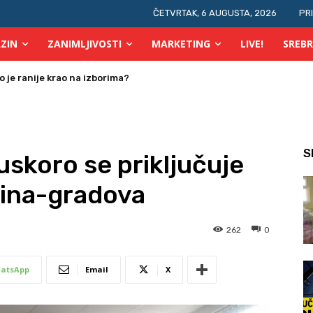
ČETVRTAK, 6 AUGUSTA, 2026
PR
ZIN
ZANIMLJIVOSTI
MARKETING
LIVE!
SREBR
 osobe s invaliditetom
S
uskoro se priključuje
ćina-gradova
262
0
atsApp
Email
X