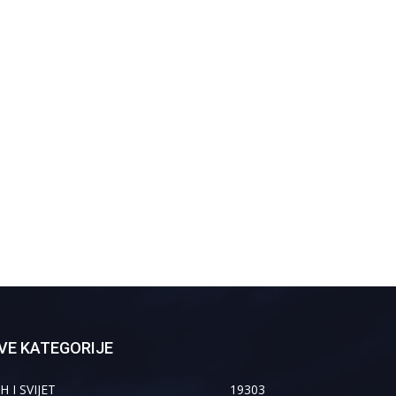
VE KATEGORIJE
H I SVIJET
19303