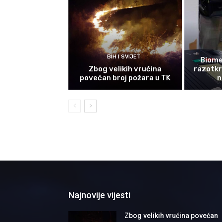
BIH I SVIJET
Biomet
Zbog velikih vrućina
razotkri
povećan broj požara u TK
n
Najnovije vijesti
Zbog velikih vrućina povećan