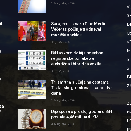
1 Augusta, 2026
VI
S
B
ti
Sarajevo u znaku Dine Merlina:
Večeras počinje trodnevni
Os
muzički spektakl
V
31 Jula, 2026
M
a
BiH uskoro dobija posebne
registarske oznake za
S
električna i hibridna vozila
S
31 Jula, 2026
B
o
Tri smrtna slučaja na cestama
Z
Tuzlanskog kantona u samo dva
dana
T
1 Augusta, 2026
Z
za
N
Dijaspora u prošloj godini u BiH
M
poslala 4,46 milijardi KM
L
4 Augusta, 2026
I