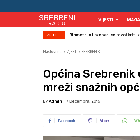
SREBRENI
VIJESTI
MAGA
RADIO
Počinje isplata julskih naknada za
VIJESTI
Naslovnica
VIJESTI
SREBRENIK
Općina Srebrenik 
mreži snažnih op
By
Admin
7 Decembra, 2016
Facebook
Viber
Wh