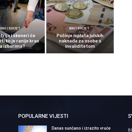
BIH I SVIJET
BIH I SVIJET
rija i skeneri će
Počinje isplata julskih
ti ko je ranije krao
naknada za osobe s
a izborima?
invaliditetom
POPULARNE VIJESTI
S
Danas sunčano i izrazito vruće
BI