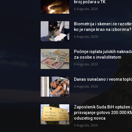
broj požara u TK
6 Augusta, 2026
Biometrija i skeneri će razotkri
ko je ranije krao na izborima?
6 Augusta, 2026
Počinje isplata julskih naknad
za osobe s invaliditetom
6 Augusta, 2026
Danas sunačano i veoma topl
6 Augusta, 2026
Zaposlenik Suda BiH optužen 
prisvajanje gotovo 200.000 K
oduzetog novca
5 Augusta, 2026