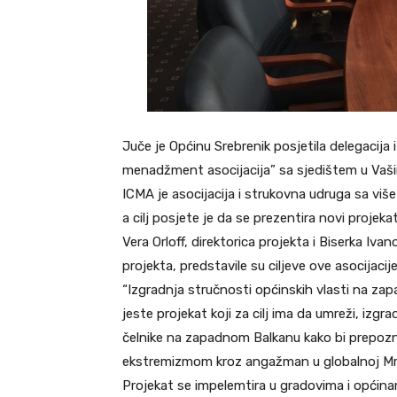
Juče je Općinu Srebrenik posjetila delegacija
menadžment asocijacija” sa sjedištem u Vaš
ICMA je asocijacija i strukovna udruga sa viš
a cilj posjete je da se prezentira novi projek
Vera Orloff, direktorica projekta i Biserka Iva
projekta, predstavile su ciljeve ove asocijacij
“Izgradnja stručnosti općinskih vlasti na za
jeste projekat koji za cilj ima da umreži, izgr
čelnike na zapadnom Balkanu kako bi prepoznal
ekstremizmom kroz angažman u globalnoj Mr
Projekat se impelemtira u gradovima i općinam