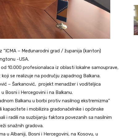
 iz “ICMA – Međunarodni grad / županija (kanton)
ingtonu -USA.
e od 10.000 profesionalaca iz oblasti lokalne samouprave,
at koji se realizuje na području zapadnog Balkana.
nović – Šarkanović, projekt menadžer i voditeljica
e u Bosni i Hercegovini i na Balkanu.
padnom Balkanu u borbi protiv nasilnog ekstremizma”
adi kapacitete i mobilizira gradonačelnike i općinske
i i radili na suzbijanju faktora povezanih sa nasilnim
eži snažnih gradova.
a u Albaniji, Bosni i Hercegovini, na Kosovu, u