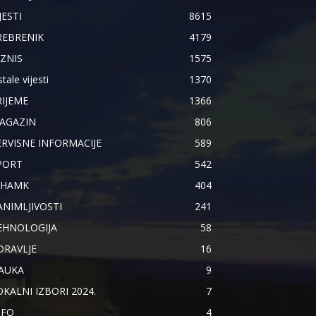
JESTI
8615
REBRENIK
4179
IZNIS
1575
tale vijesti
1370
RIJEME
1366
AGAZIN
806
ERVISNE INFORMACIJE
589
PORT
542
IHAMK
404
ANIMLJIVOSTI
241
EHNOLOGIJA
58
DRAVLJE
16
AUKA
9
OKALNI IZBORI 2024.
7
NFO
4