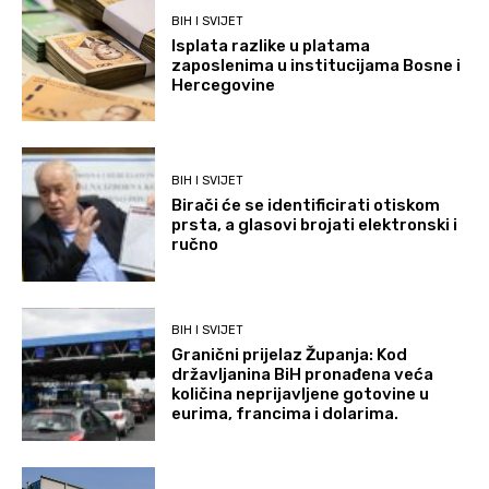
BIH I SVIJET
Isplata razlike u platama
zaposlenima u institucijama Bosne i
Hercegovine
BIH I SVIJET
Birači će se identificirati otiskom
prsta, a glasovi brojati elektronski i
ručno
BIH I SVIJET
Granični prijelaz Županja: Kod
državljanina BiH pronađena veća
količina neprijavljene gotovine u
eurima, francima i dolarima.