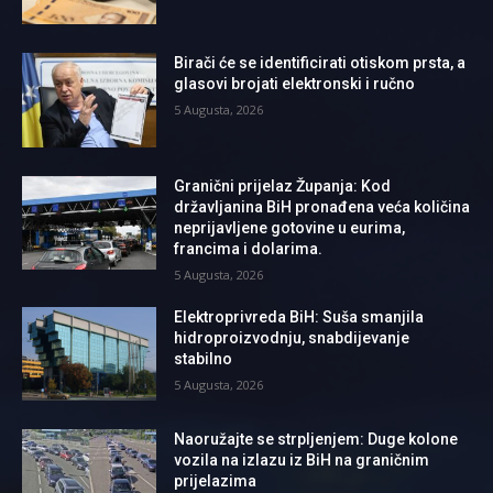
Birači će se identificirati otiskom prsta, a
glasovi brojati elektronski i ručno
5 Augusta, 2026
Granični prijelaz Županja: Kod
državljanina BiH pronađena veća količina
neprijavljene gotovine u eurima,
francima i dolarima.
5 Augusta, 2026
Elektroprivreda BiH: Suša smanjila
hidroproizvodnju, snabdijevanje
stabilno
5 Augusta, 2026
Naoružajte se strpljenjem: Duge kolone
vozila na izlazu iz BiH na graničnim
prijelazima