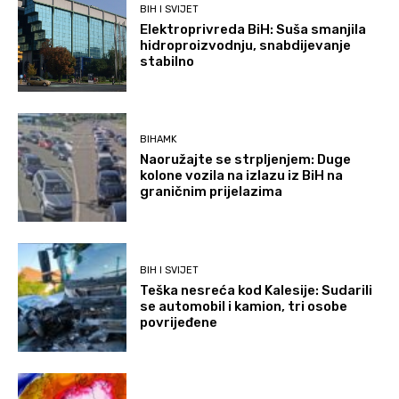
BIH I SVIJET
Elektroprivreda BiH: Suša smanjila
hidroproizvodnju, snabdijevanje
stabilno
BIHAMK
Naoružajte se strpljenjem: Duge
kolone vozila na izlazu iz BiH na
graničnim prijelazima
BIH I SVIJET
Teška nesreća kod Kalesije: Sudarili
se automobil i kamion, tri osobe
povrijeđene