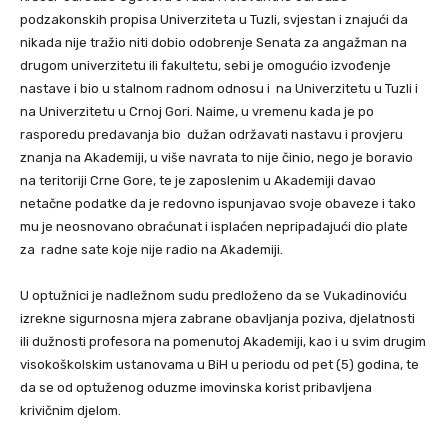
podzakonskih propisa Univerziteta u Tuzli, svjestan i znajući da
nikada nije tražio niti dobio odobrenje Senata za angažman na
drugom univerzitetu ili fakultetu, sebi je omogućio izvođenje
nastave i bio u stalnom radnom odnosu i na Univerzitetu u Tuzli i
na Univerzitetu u Crnoj Gori. Naime, u vremenu kada je po
rasporedu predavanja bio dužan održavati nastavu i provjeru
znanja na Akademiji, u više navrata to nije činio, nego je boravio
na teritoriji Crne Gore, te je zaposlenim u Akademiji davao
netačne podatke da je redovno ispunjavao svoje obaveze i tako
mu je neosnovano obraćunat i isplaćen nepripadajući dio plate
za radne sate koje nije radio na Akademiji.
U optužnici je nadležnom sudu predloženo da se Vukadinoviću
izrekne sigurnosna mjera zabrane obavljanja poziva, djelatnosti
ili dužnosti profesora na pomenutoj Akademiji, kao i u svim drugim
visokoškolskim ustanovama u BiH u periodu od pet (5) godina, te
da se od optuženog oduzme imovinska korist pribavljena
krivičnim djelom.