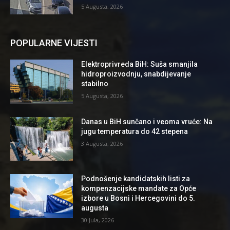
5 Augusta, 2026
POPULARNE VIJESTI
Elektroprivreda BiH: Suša smanjila
hidroproizvodnju, snabdijevanje
stabilno
5 Augusta, 2026
Danas u BiH sunčano i veoma vruće: Na
jugu temperatura do 42 stepena
3 Augusta, 2026
Podnošenje kandidatskih listi za
kompenzacijske mandate za Opće
izbore u Bosni i Hercegovini do 5.
augusta
30 Jula, 2026