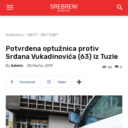
SREBRENI
RADIO
Naslovnica
VIJESTI
BIH I SVIJET
Potvrđena optužnica protiv
Srđana Vukadinovića (63) iz Tuzle
By
Admin
28 Marta, 2019
68
0
Facebook
Viber