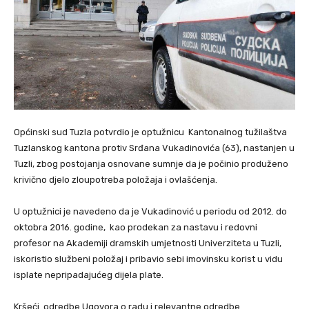
Općinski sud Tuzla potvrdio je optužnicu Kantonalnog tužilaštva
Tuzlanskog kantona protiv Srđana Vukadinovića (63), nastanjen u
Tuzli, zbog postojanja osnovane sumnje da je počinio produženo
krivično djelo zloupotreba položaja i ovlašćenja.
U optužnici je navedeno da je Vukadinović u periodu od 2012. do
oktobra 2016. godine, kao prodekan za nastavu i redovni
profesor na Akademiji dramskih umjetnosti Univerziteta u Tuzli,
iskoristio službeni položaj i pribavio sebi imovinsku korist u vidu
isplate nepripadajućeg dijela plate.
Kršeći odredbe Ugovora o radu i relevantne odredbe