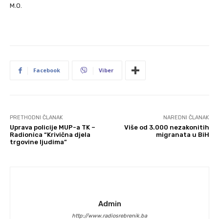
M.O.
Facebook
Viber
PRETHODNI ČLANAK
NAREDNI ČLANAK
Uprava policije MUP-a TK –
Više od 3.000 nezakonitih
Radionica “Krivična djela
migranata u BiH
trgovine ljudima”
Admin
http://www.radiosrebrenik.ba