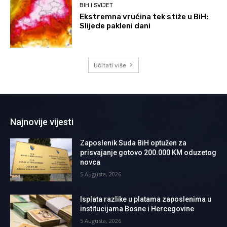
BIH I SVIJET
Ekstremna vrućina tek stiže u BiH:
Slijede pakleni dani
Učitati više
Najnovije vijesti
Zaposlenik Suda BiH optužen za
prisvajanje gotovo 200.000 KM oduzetog
novca
5 Augusta, 2026
Isplata razlike u platama zaposlenima u
institucijama Bosne i Hercegovine
5 Augusta, 2026