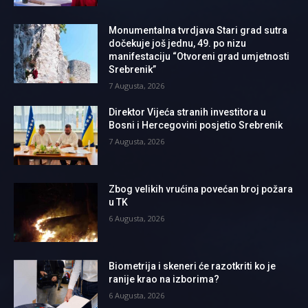
Monumentalna tvrdjava Stari grad sutra
dočekuje još jednu, 49. po nizu
manifestaciju “Otvoreni grad umjetnosti
Srebrenik”
7 Augusta, 2026
Direktor Vijeća stranih investitora u
Bosni i Hercegovini posjetio Srebrenik
7 Augusta, 2026
Zbog velikih vrućina povećan broj požara
u TK
6 Augusta, 2026
Biometrija i skeneri će razotkriti ko je
ranije krao na izborima?
6 Augusta, 2026