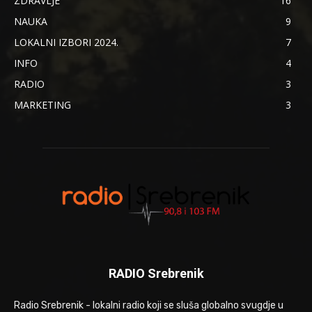
ZDRAVLJE
16
NAUKA
9
LOKALNI IZBORI 2024.
7
INFO
4
RADIO
3
MARKETING
3
RADIO Srebrenik
Radio Srebrenik - lokalni radio koji se sluša globalno svugdje u