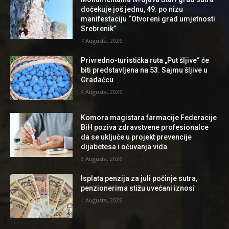
dočekuje još jednu, 49. po nizu
manifestaciju “Otvoreni grad umjetnosti
Srebrenik”
7 Augusta, 2026
Privredno-turistička ruta „Put šljive“ će
biti predstavljena na 53. Sajmu šljive u
Gradačcu
4 Augusta, 2026
Komora magistara farmacije Federacije
BiH poziva zdravstvene profesionalce
da se uključe u projekt prevencije
dijabetesa i očuvanja vida
3 Augusta, 2026
Isplata penzija za juli počinje sutra,
penzionerima stižu uvećani iznosi
4 Augusta, 2026