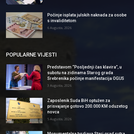
Počinje isplata julskih naknada za osobe
s invaliditetom
6 Augusta, 2026
POPULARNE VIJESTI
Predstavom “Posljednji čas klavira”, u
subotu na zidinama Starog grada
Srebrenika počinje manifestacija OGUS
3 Augusta, 2026
Zaposlenik Suda BiH optužen za
prisvajanje gotovo 200.000 KM oduzetog
novca
5 Augusta, 2026
Monumentalna tvrdjava Stari grad sutra