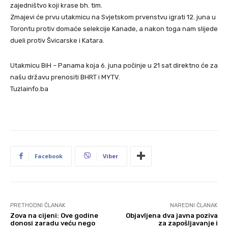
zajedništvo koji krase bh. tim.
Zmajevi će prvu utakmicu na Svjetskom prvenstvu igrati 12. juna u
Torontu protiv domaće selekcije Kanade, a nakon toga nam slijede
dueli protiv Švicarske i Katara.
Utakmicu BiH – Panama koja 6. juna počinje u 21 sat direktno će za
našu državu prenositi BHRT i MYTV.
Tuzlainfo.ba
Facebook
Viber
PRETHODNI ČLANAK
NAREDNI ČLANAK
Zova na cijeni: Ove godine
Objavljena dva javna poziva
donosi zaradu veću nego
za zapošljavanje i