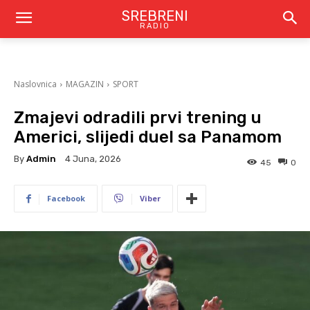
SREBRENI
RADIO
Naslovnica
MAGAZIN
SPORT
Zmajevi odradili prvi trening u
Americi, slijedi duel sa Panamom
By
Admin
4 Juna, 2026
45
0
Facebook
Viber