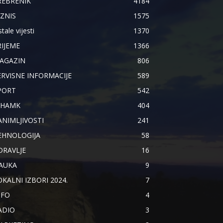
REBRENIK
4184
IZNIS
1575
tale vijesti
1370
RIJEME
1366
AGAZIN
806
ERVISNE INFORMACIJE
589
PORT
542
IHAMK
404
ANIMLJIVOSTI
241
EHNOLOGIJA
58
DRAVLJE
16
AUKA
9
OKALNI IZBORI 2024.
7
NFO
4
ADIO
3