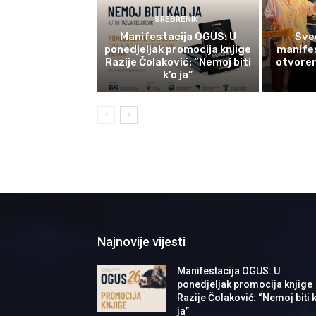
SREBRENIK
Manifestacija OGUS: U
Sve
ponedjeljak promocija knjige
manifes
Razije Čolaković: “Nemoj biti
otvoren
k’o ja”
Najnovije vijesti
Manifestacija OGUS: U
ponedjeljak promocija knjige
Razije Čolaković: “Nemoj biti k
ja”