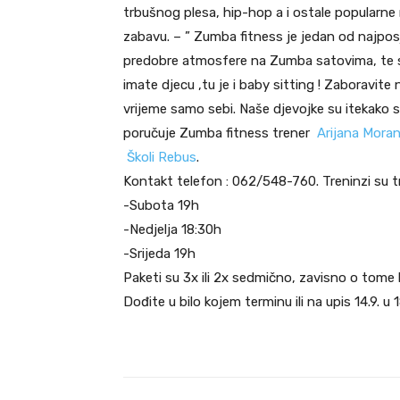
trbušnog plesa, hip-hop a i ostale popularne
zabavu. – ” Zumba fitness je jedan od najposjeć
predobre atmosfere na Zumba satovima, te se u
imate djecu ,tu je i baby sitting ! Zaboravite
vrijeme samo sebi. Naše djevojke su itekako s
poručuje Zumba fitness trener
Arijana Moran
Školi Rebus
.
Kontakt telefon : 062/548-760. Treninzi su tr
-Subota 19h
-Nedjelja 18:30h
-Srijeda 19h
Paketi su 3x ili 2x sedmično, zavisno o tome 
Dođite u bilo kojem terminu ili na upis 14.9. u