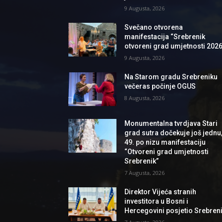
9 Augusta, 2026
Svečano otvorena
manifestacija “Srebrenik
otvoreni grad umjetnosti 2026
9 Augusta, 2026
Na Starom gradu Srebreniku
večeras počinje OGUS
8 Augusta, 2026
Monumentalna tvrdjava Stari
grad sutra dočekuje još jednu
49. po nizu manifestaciju
“Otvoreni grad umjetnosti
Srebrenik”
7 Augusta, 2026
Direktor Vijeća stranih
investitora u Bosni i
Hercegovini posjetio Srebren