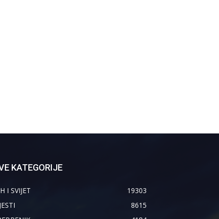
VE KATEGORIJE
H I SVIJET
19303
JESTI
8615