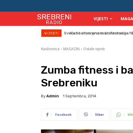
SREBRENI
VIJESTI
MAGA
RADIO
Na Starom gradu Srebreniku veče
VIJESTI
Naslovnica
MAGAZIN
Ostale vijesti
Zumba fitness i ba
Srebreniku
By
Admin
1 Septembra, 2014
Facebook
Viber
Wh