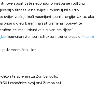
 ritmove spojit ćete neophodno vježbanje i odličnu
enijih fitness-a na svijetu, milioni ljudi su dio
vijek vraćaju kući nasmijani i puni energije. Uz to, ako
 na brigu o djeci barem na sat vremena i posvetite
tručne ,te imaju iskustva s čuvanjem djece”, –
jkić
,licencirani Zumba instruktor i trener plesa u
Plesnoj
i puta sedmično i to :
koliko ste spremni za Zumba ludilo.
 18:30 i započnite svoj prvi Zumba sat .