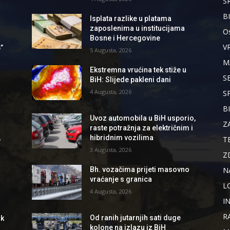
S
B
Isplata razlike u platama
zaposlenima u institucijama
Os
Bosne i Hercegovine
V
”
5 Augusta, 2026
M
Ekstremna vrućina tek stiže u
S
BiH: Slijede pakleni dani
4 Augusta, 2026
S
B
Uvoz automobila u BiH usporio,
Z
raste potražnja za električnim i
,
hibridnim vozilima
T
3 Augusta, 2026
Z
N
Bh. vozačima prijeti masovno
vraćanje s granica
L
4 Augusta, 2026
I
R
Od ranih jutarnjih sati duge
ik
kolone na izlazu iz BiH