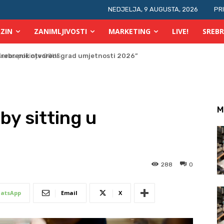
NEDJELJA, 9 AUGUSTA, 2026
PR
ZIN
ZANIMLJIVOSTI
MARKETING
LIVE!
SREBR
ras počinje OGUS
M
by sitting u
288
0
atsApp
Email
X