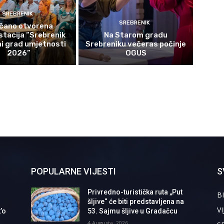
SREBRENIK
SREBRENIK
čano otvorena
tacija “Srebrenik
Na Starom gradu
i grad umjetnosti
Srebreniku večeras počinje
2026”
OGUS
POPULARNE VIJESTI
S
Privredno-turistička ruta „Put
BI
šljive“ će biti predstavljena na
VI
’o
53. Sajmu šljive u Gradačcu
4 Augusta, 2026