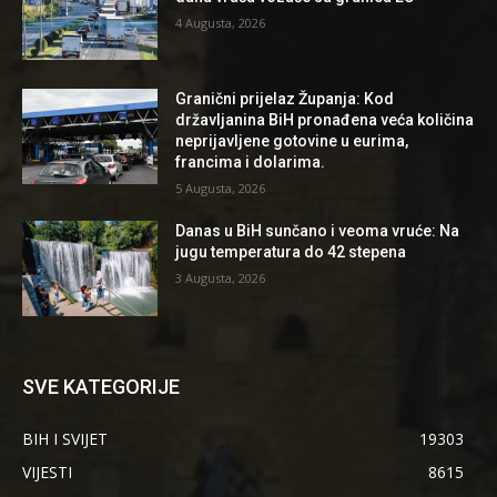
4 Augusta, 2026
Granični prijelaz Županja: Kod
državljanina BiH pronađena veća količina
neprijavljene gotovine u eurima,
francima i dolarima.
5 Augusta, 2026
Danas u BiH sunčano i veoma vruće: Na
jugu temperatura do 42 stepena
3 Augusta, 2026
SVE KATEGORIJE
BIH I SVIJET
19303
VIJESTI
8615