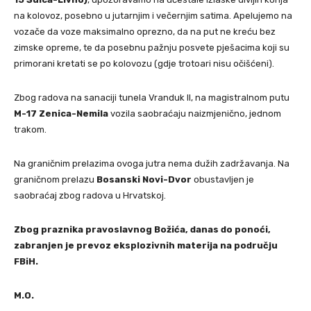
na kolovoz, posebno u jutarnjim i večernjim satima. Apelujemo na
vozače da voze maksimalno oprezno, da na put ne kreću bez
zimske opreme, te da posebnu pažnju posvete pješacima koji su
primorani kretati se po kolovozu (gdje trotoari nisu očišćeni).
Zbog radova na sanaciji tunela Vranduk II, na magistralnom putu
M-17 Zenica-Nemila
vozila saobraćaju naizmjenično, jednom
trakom.
Na graničnim prelazima ovoga jutra nema dužih zadržavanja. Na
graničnom prelazu
Bosanski Novi-Dvor
obustavljen je
saobraćaj zbog radova u Hrvatskoj.
Zbog praznika pravoslavnog Božića, danas do ponoći,
zabranjen je prevoz eksplozivnih materija na području
FBiH.
M.O.