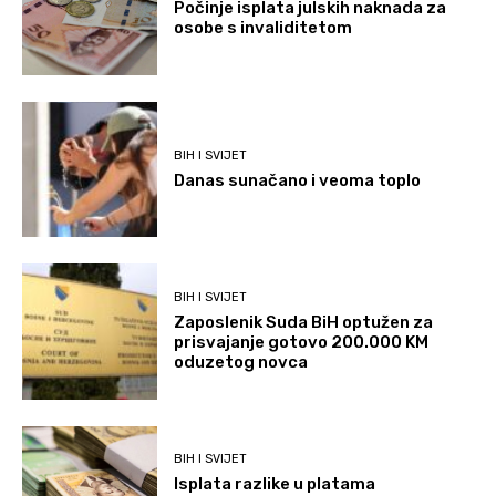
Počinje isplata julskih naknada za
osobe s invaliditetom
BIH I SVIJET
Danas sunačano i veoma toplo
BIH I SVIJET
Zaposlenik Suda BiH optužen za
prisvajanje gotovo 200.000 KM
oduzetog novca
BIH I SVIJET
Isplata razlike u platama