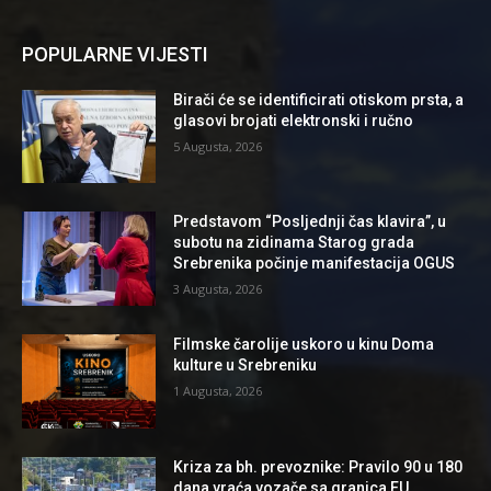
POPULARNE VIJESTI
Birači će se identificirati otiskom prsta, a
glasovi brojati elektronski i ručno
5 Augusta, 2026
Predstavom “Posljednji čas klavira”, u
subotu na zidinama Starog grada
Srebrenika počinje manifestacija OGUS
3 Augusta, 2026
Filmske čarolije uskoro u kinu Doma
kulture u Srebreniku
1 Augusta, 2026
Kriza za bh. prevoznike: Pravilo 90 u 180
dana vraća vozače sa granica EU