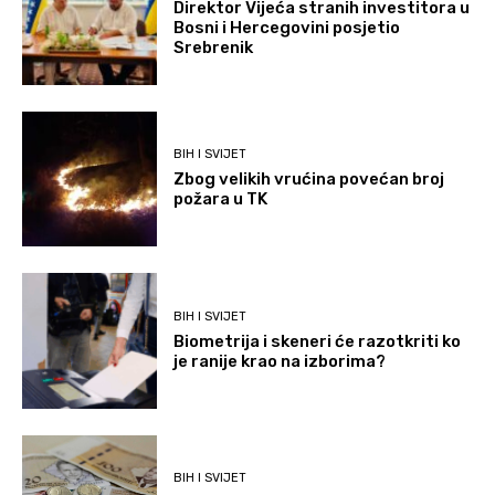
Direktor Vijeća stranih investitora u
Bosni i Hercegovini posjetio
Srebrenik
BIH I SVIJET
Zbog velikih vrućina povećan broj
požara u TK
BIH I SVIJET
Biometrija i skeneri će razotkriti ko
je ranije krao na izborima?
BIH I SVIJET