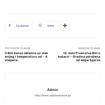
Facebook
Viber
PRETHODNI ČLANAK
NAREDNI ČLANAK
U BiH danas oblačno uz slab
12. kolo Prvenstva BiH u
snijeg i temperaturu od – 4
košarci – Gradina poražena
stepena
od ekipe Sparsa
Admin
http://www.radiosrebrenik.ba