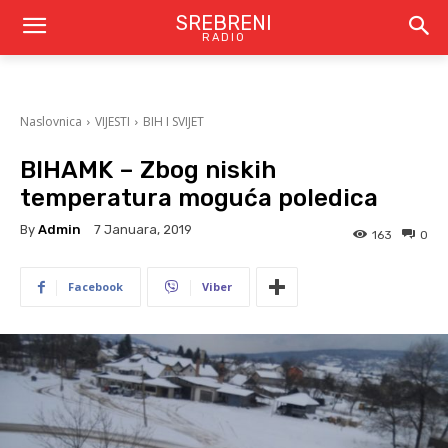
SREBRENI
RADIO
Naslovnica
VIJESTI
BIH I SVIJET
BIHAMK – Zbog niskih
temperatura moguća poledica
By
Admin
7 Januara, 2019
163
0
Facebook
Viber