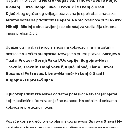
Na putnim pravcima
Mokro-Rogatica, Trnovo-Dobro Polje,
Kladanj-Tuzla, Banja Luka- Travnik i Mrkonjić Grad-
Ključ
zbog ugaženog snijega obavezna je upotreba lanaca za
teretna vozila sa prikolicom i šlepere. Na regionalnom putu
R-419
Mihalji-Blidinje
obustavljen je saobraćaj za vozila čija ukupna
masa prelazi 3,5 t.
Ugaženog i raskvašenog snijega na kolovozu ima i na ostalim
dionicama u višim predjelima. Izdvajamo putne pravce:
Sarajevo-
Tuzla, Prozor-Gornji Vakuf/Uskoplje, Bugojno-Novi
Travnik, Travnik-Donji Vakuf, Ključ-Bihać, Livno-Drvar-
Bosanski Petrovac, Livno-Glamoč-Mrkonjić Grad i
Bugojno-Kupres-Šujica.
U jugozapadnim krajevima dodatne poteškoće stvara jak vjetar
koji mjestimično formira sniježne nanose. Na ostalim dionicama
kolovoz je pretežno mokar.
Vozače koji se kreću preko planinskog prevoja
Borova Glava (M-
15 Šuica-Livno)
, upozoravamo na učestale izlaske divljih konja