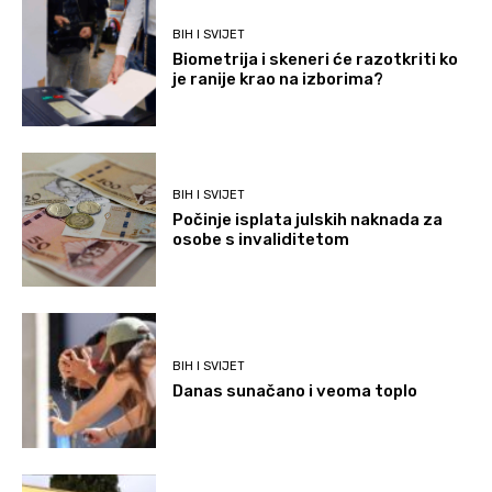
BIH I SVIJET
Biometrija i skeneri će razotkriti ko
je ranije krao na izborima?
BIH I SVIJET
Počinje isplata julskih naknada za
osobe s invaliditetom
BIH I SVIJET
Danas sunačano i veoma toplo