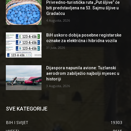
Privredno-turistička ruta „Put šljive“ će
biti predstavljena na 53. Sajmu šljive u
Gradačcu
4 Augusta, 2026
BiH uskoro dobija posebne registarske
oznake za električna i hibridna vozila
31 Jula, 2026
Dijaspora napunila avione: Tuzlanski
aerodrom zabilježio najbolji mjesec u
historiji
3 Augusta, 2026
SVE KATEGORIJE
BIH I SVIJET
19303