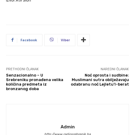
Izvor:Rtv Slon
Facebook
Viber
PRETHODNI ČLANAK
NAREDNI ČLANAK
Senzacionalno – U
Noć oprosta i sudbine:
Srebreniku pronađena velika
Muslimani sutra obilježavaju
količina predmeta iz
odabranu noć Lejletu'l-berat
bronzanog doba
Admin
http://www.radiosrebrenik.ba