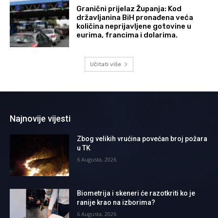
Granični prijelaz Županja: Kod
državljanina BiH pronađena veća
količina neprijavljene gotovine u
eurima, francima i dolarima.
Učitati više
Najnovije vijesti
Zbog velikih vrućina povećan broj požara
u TK
6 Augusta, 2026
Biometrija i skeneri će razotkriti ko je
ranije krao na izborima?
6 Augusta, 2026