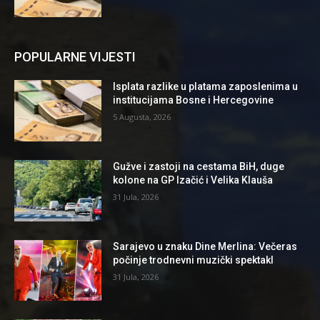
POPULARNE VIJESTI
Isplata razlike u platama zaposlenima u
institucijama Bosne i Hercegovine
5 Augusta, 2026
Gužve i zastoji na cestama BiH, duge
kolone na GP Izačić i Velika Klauša
31 Jula, 2026
Sarajevo u znaku Dine Merlina: Večeras
počinje trodnevni muzički spektakl
31 Jula, 2026