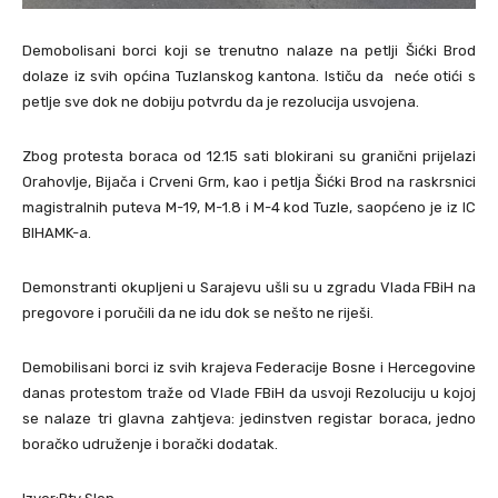
Demobolisani borci koji se trenutno nalaze na petlji Šićki Brod
dolaze iz svih općina Tuzlanskog kantona. Ističu da neće otići s
petlje sve dok ne dobiju potvrdu da je rezolucija usvojena.
Zbog protesta boraca od 12.15 sati blokirani su granični prijelazi
Orahovlje, Bijača i Crveni Grm, kao i petlja Šićki Brod na raskrsnici
magistralnih puteva M-19, M-1.8 i M-4 kod Tuzle, saopćeno je iz IC
BIHAMK-a.
Demonstranti okupljeni u Sarajevu ušli su u zgradu Vlada FBiH na
pregovore i poručili da ne idu dok se nešto ne riješi.
Demobilisani borci iz svih krajeva Federacije Bosne i Hercegovine
danas protestom traže od Vlade FBiH da usvoji Rezoluciju u kojoj
se nalaze tri glavna zahtjeva: jedinstven registar boraca, jedno
boračko udruženje i borački dodatak.