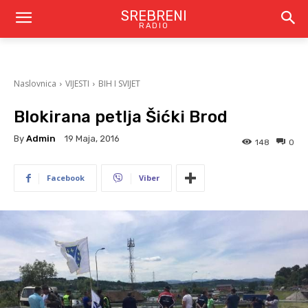
SREBRENI
RADIO
Naslovnica
VIJESTI
BIH I SVIJET
Blokirana petlja Šićki Brod
By
Admin
19 Maja, 2016
148
0
Facebook
Viber