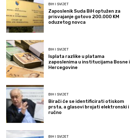
BIH I SVIJET
Zaposlenik Suda BiH optužen za
prisvajanje gotovo 200.000 KM
oduzetog novca
BIH I SVIJET
Isplata razlike u platama
zaposlenima u institucijama Bosne i
Hercegovine
BIH I SVIJET
Birači će se identificirati otiskom
prsta, a glasovi brojati elektronski i
ručno
BIH I SVIJET