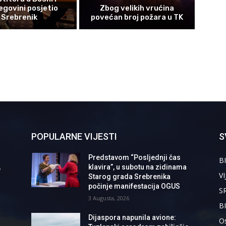
govini posjetio
Zbog velikih vrućina
Srebrenik
povećan broj požara u TK
POPULARNE VIJESTI
S
Predstavom “Posljednji čas
BI
,
klavira”, u subotu na zidinama
VI
Starog grada Srebrenika
počinje manifestacija OGUS
S
3 Augusta, 2026
B
Dijaspora napunila avione:
Os