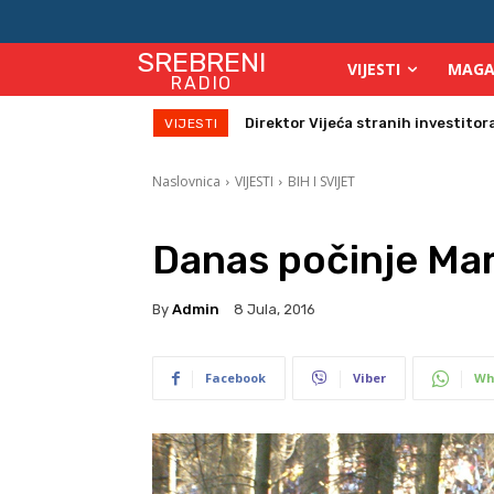
SREBRENI
VIJESTI
MAGA
RADIO
Zbog velikih vrućina povećan broj
VIJESTI
Naslovnica
VIJESTI
BIH I SVIJET
Danas počinje Mar
By
Admin
8 Jula, 2016
Facebook
Viber
Wh