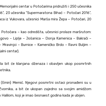
Memorijalni centar u Potočarima pridružiti i 250 učesnika
16”, 23 učesnika “Supermaratona Bihać – Potočari 2016”,
ca iz Vukovara, učesnici Marša mira Žepa – Potočari, 20
 Potočara – kao odredišta, učesnici prolaze maršrutom:
agovo – Liplje – Jošanica – Donja Kamenica – Bakrači –
 Mravinjci – Burnice – Kameničko Brdo – Ravni Buljim –
alni centar).
la bit će klanjana dženaza i obavljen ukop posmrtnih
etnika.
a (Emin) Memić. Njegovi posmrtni ostaci pronađeni su u
Zvornika, a bit će ukopan zajedno sa svojim amidžom
alilom, koji je imao šesnaest godina kada je ubijen.