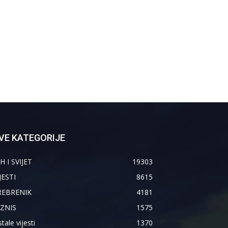
VE KATEGORIJE
H I SVIJET
19303
JESTI
8615
REBRENIK
4181
IZNIS
1575
tale vijesti
1370