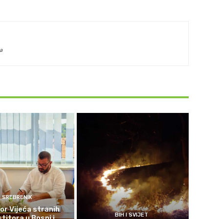
a
SREBRENIK
or Vijeća stranih
BIH I SVIJET
titora u Bosni i