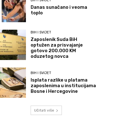
BIH I SVIJET
Danas sunačano i veoma
toplo
BIH I SVIJET
Zaposlenik Suda BiH
optužen za prisvajanje
gotovo 200.000 KM
oduzetog novca
BIH I SVIJET
Isplata razlike u platama
zaposlenima u institucijama
Bosne i Hercegovine
Učitati više