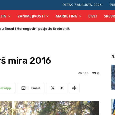
PETAK, 7 AUGUSTA, 2026
PR
ZIN
ZANIMLJIVOSTI
MARKETING
LIVE!
SREBR
 požara u TK
N
š mira 2016
144
0
atsApp
Email
X