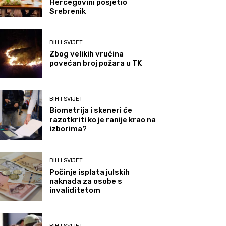
Hercegovini posjetio
Srebrenik
BIH I SVIJET
Zbog velikih vrućina
povećan broj požara u TK
BIH I SVIJET
Biometrija i skeneri će
razotkriti ko je ranije krao na
izborima?
BIH I SVIJET
Počinje isplata julskih
naknada za osobe s
invaliditetom