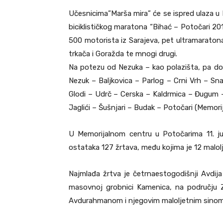
Učesnicima”Marša mira” će se ispred ulaza u 
biciklističkog maratona “Bihać – Potočari 20
500 motorista iz Sarajeva, pet ultramaratona
trkača i Goražda te mnogi drugi.
Na potezu od Nezuka – kao polazišta, pa do
Nezuk – Baljkovica – Parlog – Crni Vrh – Sn
Glodi – Udrč – Cerska – Kaldrmica – Đugum –
Jaglići – Šušnjari – Budak – Potočari (Memorij
U Memorijalnom centru u Potočarima 11. ju
ostataka 127 žrtava, među kojima je 12 malolj
Najmlađa žrtva je četrnaestogodišnji Avdij
masovnoj grobnici Kamenica, na području 
Avdurahmanom i njegovim maloljetnim sinom H