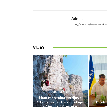
Admin
http://www.radiosrebrenik.b
VIJESTI
SREBRENIK
Monumentalna tvrdjava
Stari grad sutra dočekuje
Direkt
još jednu, 49. po nizu
inves