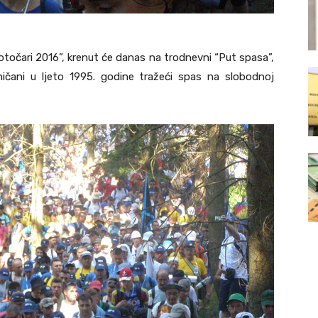
točari 2016”, krenut će danas na trodnevni “Put spasa”,
eničani u ljeto 1995. godine tražeći spas na slobodnoj