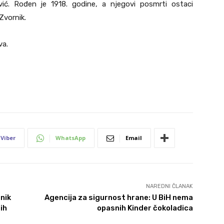
vić. Rođen je 1918. godine, a njegovi posmrti ostaci
Zvornik.
va.
Viber
WhatsApp
Email
NAREDNI ČLANAK
nik
Agencija za sigurnost hrane: U BiH nema
ih
opasnih Kinder čokoladica