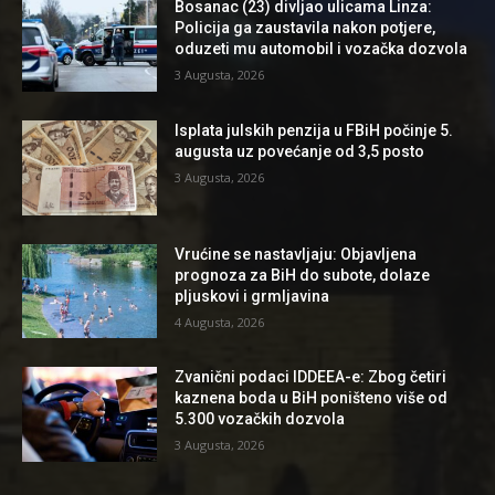
Bosanac (23) divljao ulicama Linza:
Policija ga zaustavila nakon potjere,
oduzeti mu automobil i vozačka dozvola
3 Augusta, 2026
Isplata julskih penzija u FBiH počinje 5.
augusta uz povećanje od 3,5 posto
3 Augusta, 2026
Vrućine se nastavljaju: Objavljena
prognoza za BiH do subote, dolaze
pljuskovi i grmljavina
4 Augusta, 2026
Zvanični podaci IDDEEA-e: Zbog četiri
kaznena boda u BiH poništeno više od
5.300 vozačkih dozvola
3 Augusta, 2026