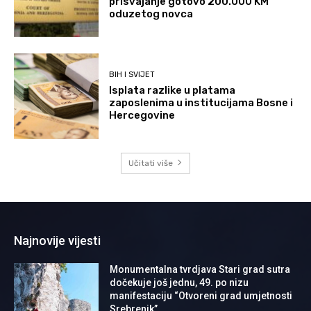
prisvajanje gotovo 200.000 KM
oduzetog novca
BIH I SVIJET
Isplata razlike u platama
zaposlenima u institucijama Bosne i
Hercegovine
Učitati više
Najnovije vijesti
Monumentalna tvrdjava Stari grad sutra
dočekuje još jednu, 49. po nizu
manifestaciju “Otvoreni grad umjetnosti
Srebrenik”