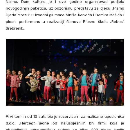
Naime, Dom kulture je i ove godine organizovao podjelu
novogodinjih paketića, uz pozorišnu predstavu za djecu „Pismo
Djeda Mrazu“ u izvedbi glumaca Siniše Kahvića i Damira Mašića i
plesni performans u realizaciji članova Plesne škole „Rebus“
Srebrenik.
Prvi termin od 10 sati, bio je rezervisan za mališane uposlenika
d.o.o. „Herceg“, jedne od najuspješnijih bh. firmi, koja je
obezbijedila novogodišnju radost za blizu 200 djece svojih