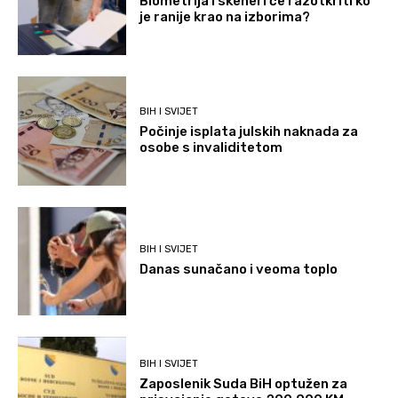
Biometrija i skeneri će razotkriti ko
je ranije krao na izborima?
BIH I SVIJET
Počinje isplata julskih naknada za
osobe s invaliditetom
BIH I SVIJET
Danas sunačano i veoma toplo
BIH I SVIJET
Zaposlenik Suda BiH optužen za