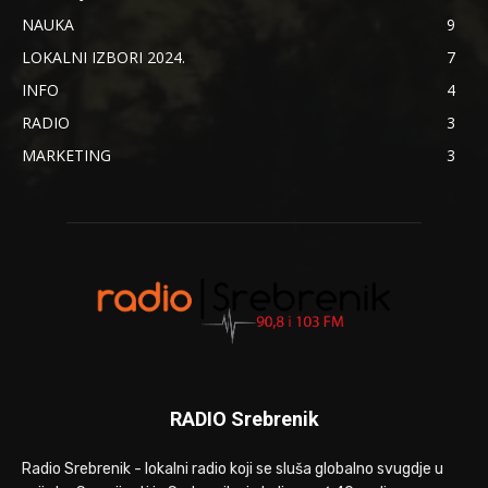
NAUKA
9
LOKALNI IZBORI 2024.
7
INFO
4
RADIO
3
MARKETING
3
RADIO Srebrenik
Radio Srebrenik - lokalni radio koji se sluša globalno svugdje u