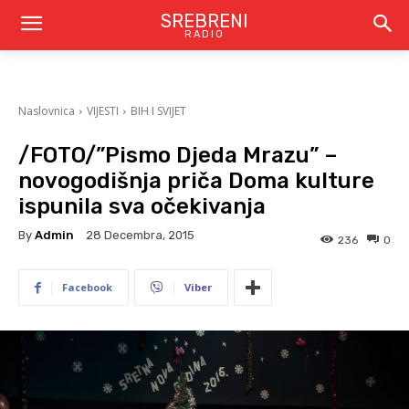
SREBRENI
RADIO
Naslovnica
VIJESTI
BIH I SVIJET
/FOTO/”Pismo Djeda Mrazu” –
novogodišnja priča Doma kulture
ispunila sva očekivanja
By
Admin
28 Decembra, 2015
236
0
Facebook
Viber