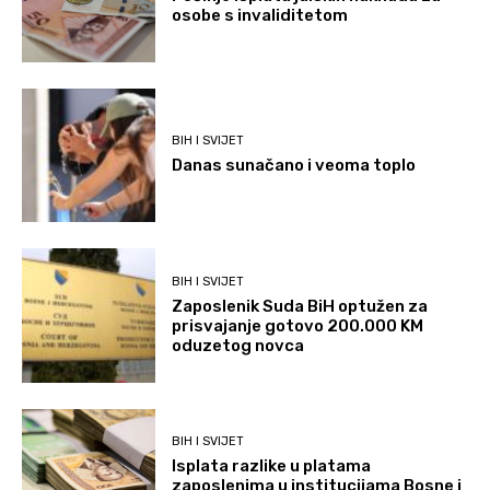
osobe s invaliditetom
BIH I SVIJET
Danas sunačano i veoma toplo
BIH I SVIJET
Zaposlenik Suda BiH optužen za
prisvajanje gotovo 200.000 KM
oduzetog novca
BIH I SVIJET
Isplata razlike u platama
zaposlenima u institucijama Bosne i