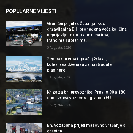
POPULARNE VIJESTI
Granični prijelaz Županja: Kod
državljanina BiH pronađena veća količina
neprijavljene gotovine u eurima,
francima i dolarima.
5 Augusta, 2026
Zenica sprema ispraćaj žrtava,
kolektivna dženaza za nastradale
planinare
3 Augusta, 2026
Kriza za bh. prevoznike: Pravilo 90 u 180
dana vraća vozače sa granica EU
4 Augusta, 2026
Bh. vozačima prijeti masovno vraćanje s
granica