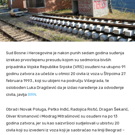
Sud Bosne i Hercegovine je nakon punih sedam godina suđenja
izrekao prvostepenu presudu kojom su sedmorica bivših
pripadnika Vojske Republike Srpske (VRS) osuđeni na ukupno 91
godinu zatvora za učešće u otmici 20 civila iz voza u Štrpcima 27.
februara 1993., koji su ubijeni na području Višegrada, te
oslobođen Luka Dragičević da je izdao naređenje za odvođenje
civila, javlja
BIRN
.
Obrad i Novak Poluga, Petko Inđić, Radojica Ristić, Dragan Šekarić,
Oliver Krsmanović i Miodrag Mitrašinović su osuđeni na po 13
godina zatvora, jer su kao saizvršioci sudjelovali u ubistvu 20
civila koji su izvedeni iz voza koji je saobraćao na liniji Beograd –