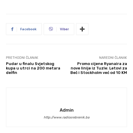
Facebook
Viber
PRETHODNI ČLANAK
NAREDNI ČLANAK
Pudar u finalu Svjetskog
Promo cijene Ryanaira za
kupa u utrci na 200 metara
nove linije iz Tuzle: Letovi za
delfin
Beč i Stockholm već od 10 KM
Admin
http://www.radiosrebrenik.ba