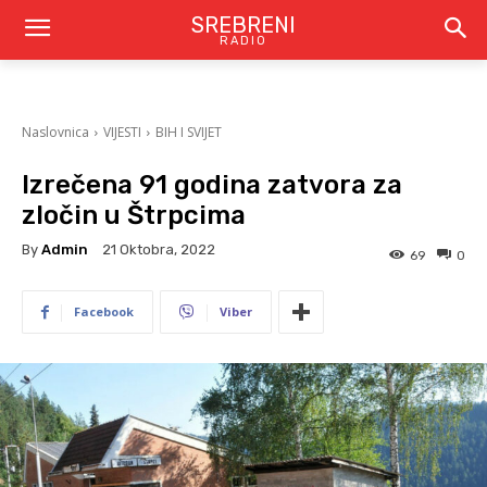
SREBRENI
RADIO
Naslovnica
VIJESTI
BIH I SVIJET
Izrečena 91 godina zatvora za
zločin u Štrpcima
By
Admin
21 Oktobra, 2022
69
0
Facebook
Viber