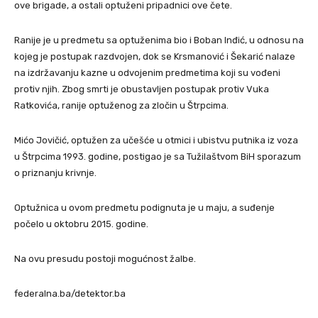
ove brigade, a ostali optuženi pripadnici ove čete.
Ranije je u predmetu sa optuženima bio i Boban Inđić, u odnosu na
kojeg je postupak razdvojen, dok se Krsmanović i Šekarić nalaze
na izdržavanju kazne u odvojenim predmetima koji su vođeni
protiv njih. Zbog smrti je obustavljen postupak protiv Vuka
Ratkovića, ranije optuženog za zločin u Štrpcima.
Mićo Jovičić, optužen za učešće u otmici i ubistvu putnika iz voza
u Štrpcima 1993. godine, postigao je sa Tužilaštvom BiH sporazum
o priznanju krivnje.
Optužnica u ovom predmetu podignuta je u maju, a suđenje
počelo u oktobru 2015. godine.
Na ovu presudu postoji mogućnost žalbe.
federalna.ba/detektor.ba