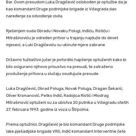
Bar. Ovom presudom Luka Dragičević oslobođen je optužbe da je
kao komandant Druge podrinjske brigade iz Višegrada dao
naređenje za odvođenje civila.
Rješenjem suda Obradu i Novaku Polugi, Inđiću, Ristiću i
Mitrašinoviću je određen pritvor u trajanju najduže do devet
mjeseci, a Luki Dragičeviću su ukinute mjere zabrane.
Državno tužilaštvo jučer je potvrdilo hapšenje optuženih kako bi
bilo osigurano njihovo prisustvo na presudi, te zatraženo
produženje pritvora u slučaju osuđujuće presude.
Luka Dragičević, Obrad Poluga, Novak Poluga, Dragan Šekarić,
Oliver Krsmanović, Petko Inđić, Radojica Ristić i Miodrag
Mitrašinović optuženi su za ubistva 20 putnika u Višegradu otetih
27. februara 1993. godine iz voza u Štrpcima.
Prema optužnici, Dragičević je bio komandant Druge podrinjske
lake pješadijske brigade VRS, Inđić komandant Interventne čete