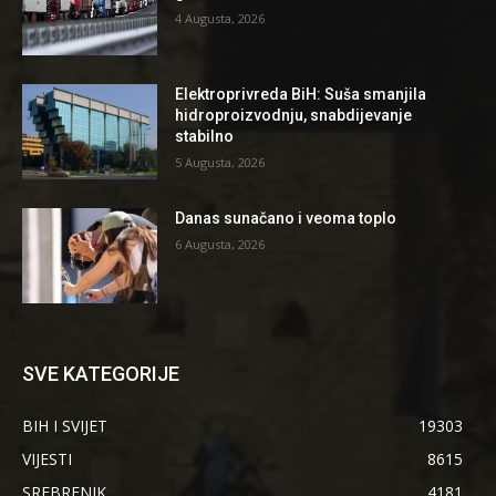
4 Augusta, 2026
Elektroprivreda BiH: Suša smanjila
hidroproizvodnju, snabdijevanje
stabilno
5 Augusta, 2026
Danas sunačano i veoma toplo
6 Augusta, 2026
SVE KATEGORIJE
BIH I SVIJET
19303
VIJESTI
8615
SREBRENIK
4181