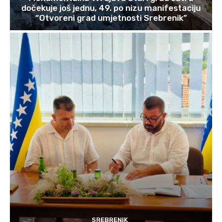
dočekuje još jednu, 49. po nizu manifestaciju
“Otvoreni grad umjetnosti Srebrenik”
SREBRENIK