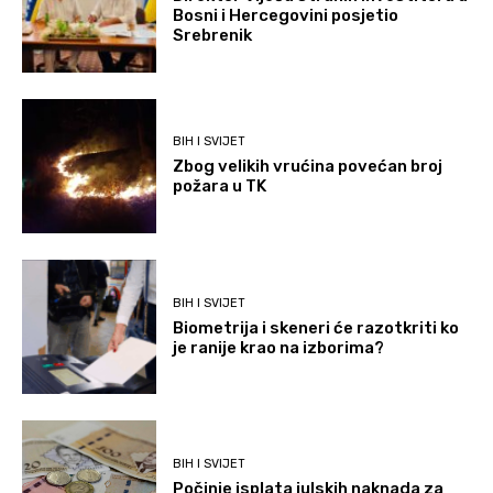
Bosni i Hercegovini posjetio
Srebrenik
BIH I SVIJET
Zbog velikih vrućina povećan broj
požara u TK
BIH I SVIJET
Biometrija i skeneri će razotkriti ko
je ranije krao na izborima?
BIH I SVIJET
Počinje isplata julskih naknada za