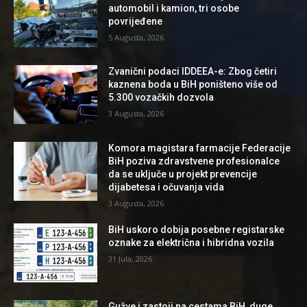
automobil i kamion, tri osobe
povrijeđene
5 Augusta, 2026
Zvanični podaci IDDEEA-e: Zbog četiri
kaznena boda u BiH poništeno više od
5.300 vozačkih dozvola
3 Augusta, 2026
Komora magistara farmacije Federacije
BiH poziva zdravstvene profesionalce
da se uključe u projekt prevencije
dijabetesa i očuvanja vida
3 Augusta, 2026
BiH uskoro dobija posebne registarske
oznake za električna i hibridna vozila
31 Jula, 2026
Gužve i zastoji na cestama BiH, duge