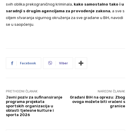
svih oblika prekograničnog kriminala,
kako samostalno tako i u
saradnji s drugim agencijama za provođenje zakona
, a sve s
ciljem stvaranja sigurnog okruženja za sve građane u BiH, navodi
se u saopćenju.
Facebook
Viber
PRETHODNI ČLANAK
NAREDNI ČLANAK
Javni poziv za sufinansiranje
Građani BiH na oprezu: Zbog
programa projekata
ovoga možete biti vraćeni s
sportskih organizacija u
granice
oblasti tjelesne kulture i
sporta 2026