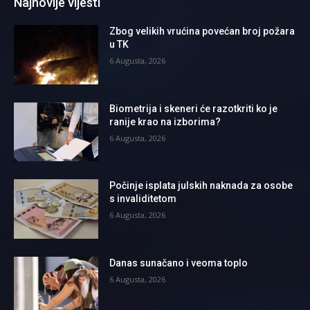
Najnovije vijesti
Zbog velikih vrućina povećan broj požara
u TK
6 Augusta, 2026
Biometrija i skeneri će razotkriti ko je
ranije krao na izborima?
6 Augusta, 2026
Počinje isplata julskih naknada za osobe
s invaliditetom
6 Augusta, 2026
Danas sunačano i veoma toplo
6 Augusta, 2026