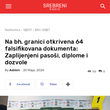
SREBRENI
RADIO
Naslovnica
VIJESTI
BIH I SVIJET
Na bh. granici otkrivena 64
falsifikovana dokumenta:
Zaplijenjeni pasoši, diplome i
dozvole
By
Admin
20 Maja, 2026
55
0
Facebook
Viber