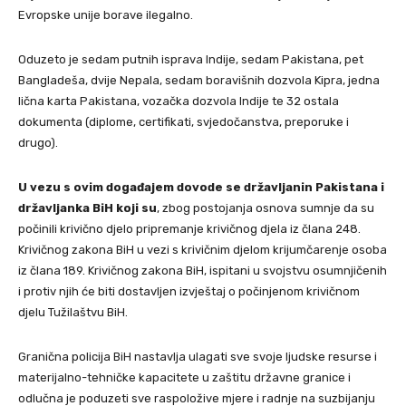
Evropske unije borave ilegalno.
Oduzeto je sedam putnih isprava Indije, sedam Pakistana, pet
Bangladeša, dvije Nepala, sedam boravišnih dozvola Kipra, jedna
lična karta Pakistana, vozačka dozvola Indije te 32 ostala
dokumenta (diplome, certifikati, svjedočanstva, preporuke i
drugo).
U vezu s ovim događajem dovode se državljanin Pakistana i
državljanka BiH koji su
, zbog postojanja osnova sumnje da su
počinili krivično djelo pripremanje krivičnog djela iz člana 248.
Krivičnog zakona BiH u vezi s krivičnim djelom krijumčarenje osoba
iz člana 189. Krivičnog zakona BiH, ispitani u svojstvu osumnjičenih
i protiv njih će biti dostavljen izvještaj o počinjenom krivičnom
djelu Tužilaštvu BiH.
Granična policija BiH nastavlja ulagati sve svoje ljudske resurse i
materijalno-tehničke kapacitete u zaštitu državne granice i
odlučna je poduzeti sve raspoložive mjere i radnje na suzbijanju