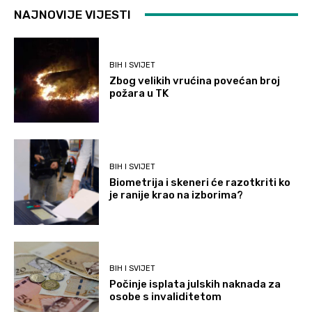
NAJNOVIJE VIJESTI
BIH I SVIJET
Zbog velikih vrućina povećan broj
požara u TK
BIH I SVIJET
Biometrija i skeneri će razotkriti ko
je ranije krao na izborima?
BIH I SVIJET
Počinje isplata julskih naknada za
osobe s invaliditetom