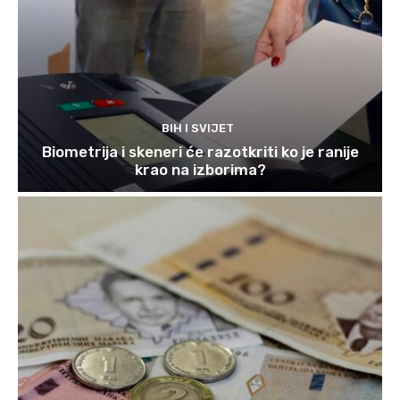
BIH I SVIJET
Biometrija i skeneri će razotkriti ko je ranije
krao na izborima?