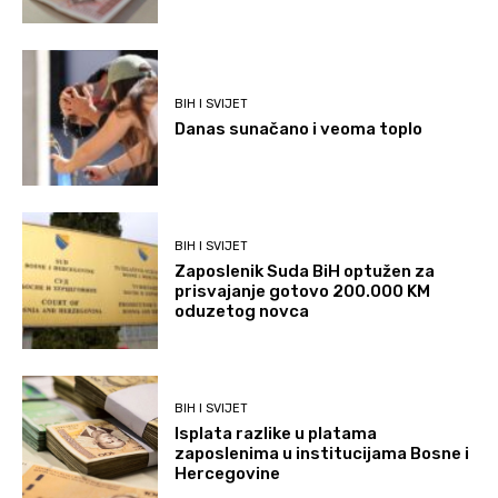
BIH I SVIJET
Danas sunačano i veoma toplo
BIH I SVIJET
Zaposlenik Suda BiH optužen za
prisvajanje gotovo 200.000 KM
oduzetog novca
BIH I SVIJET
Isplata razlike u platama
zaposlenima u institucijama Bosne i
Hercegovine