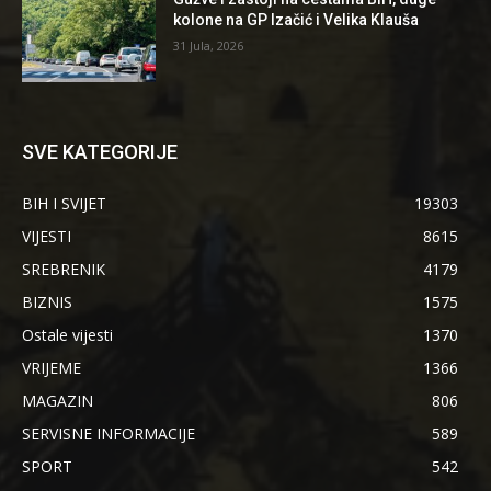
kolone na GP Izačić i Velika Klauša
31 Jula, 2026
SVE KATEGORIJE
BIH I SVIJET
19303
VIJESTI
8615
SREBRENIK
4179
BIZNIS
1575
Ostale vijesti
1370
VRIJEME
1366
MAGAZIN
806
SERVISNE INFORMACIJE
589
SPORT
542