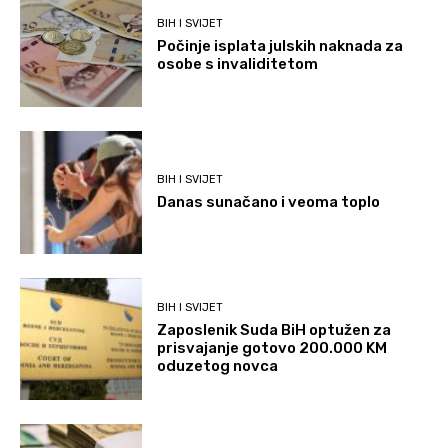
BIH I SVIJET
Počinje isplata julskih naknada za
osobe s invaliditetom
BIH I SVIJET
Danas sunačano i veoma toplo
BIH I SVIJET
Zaposlenik Suda BiH optužen za
prisvajanje gotovo 200.000 KM
oduzetog novca