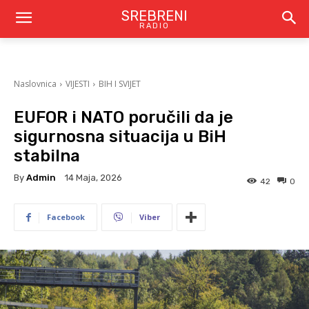
SREBRENI
RADIO
Naslovnica
VIJESTI
BIH I SVIJET
EUFOR i NATO poručili da je
sigurnosna situacija u BiH
stabilna
By
Admin
14 Maja, 2026
42
0
Facebook
Viber