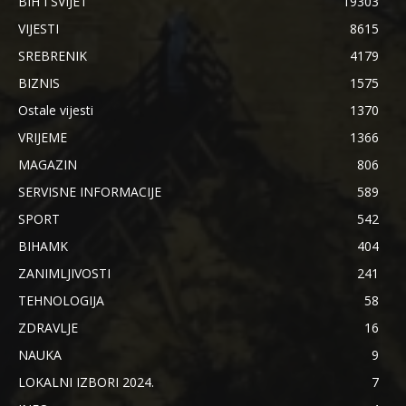
BIH I SVIJET
19303
VIJESTI
8615
SREBRENIK
4179
BIZNIS
1575
Ostale vijesti
1370
VRIJEME
1366
MAGAZIN
806
SERVISNE INFORMACIJE
589
SPORT
542
BIHAMK
404
ZANIMLJIVOSTI
241
TEHNOLOGIJA
58
ZDRAVLJE
16
NAUKA
9
LOKALNI IZBORI 2024.
7