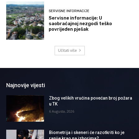
SERVISNE INFORMACIJE
Servisne informacije: U
saobraćajnoj nezgodi teško
povrijeđen pješak
Učitati više
Najnovije vijesti
Zbog velikih vrućina povećan broj požara
u TK
6 Augusta, 2026
Biometrija i skeneri će razotkriti ko je
ranije krao na izborima?