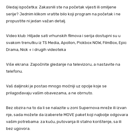
Gledaj ispočetka: Zakasnili ste na početak vijesti ili omiljene
serije? Jednim klikom vratite bilo koji program na početak i ne
propustite ni jedan važan detalj.
Video klub: Hiljade sati vrhunskih filmova i serija dostupni su u
svakom trenutku iz TS Media, Apollon, Pickbox NOW, FilmBox, Epic
Drama, Nick + i drugih videoteka
Više ekrana: Započnite gledanje na televizoru, a nastavite na
telefonu.
Vaš daljinski je postao mnogo moćniji uz opcije koje se
prilagođavaju vašim obavezama, a ne obrnuto.
Bez obzira na to da li se nalazite u zoni Supernova mreže ili izvan
nje, sada možete da izaberete MOVE paket koji najbolje odgovara
vašim potrebama: za kuću, putovanja ili stalno korištenje, sa ili
bez ugovora.