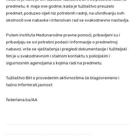
predmetu, 4. maja ove godine, kada je tužilaštvo preuzelo
predmet, poduzeo cijeli niz potrebnih radnji, na utvrđivanju svih
okolnosti ove nabavke i intenzivan rad se svakodnevno nastavlja.
Putem instituta Međunarodne pravne pomoći, pribavljeni su i
pribavljaju se svi potrebni podaci i informacije o predmetnoj
nabavci, vrše se vještačenja i pregledi dokumentacije i tužiteljski
tim je u svakodnevnom i stalnom kontaktu s policijskim i
sigurnosnim agencijama s kojima radi na predmetu.
Tužilaštvo BiH o provedenim aktivnostima će blagovremeno i
tačno informirati javnost.
federlana.ba/AA