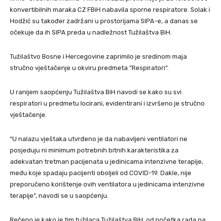
konvertibilnih maraka CZ FBiH nabavila sporne respiratore. Solak i
Hodžić su također zadržani u prostorijama SIPA-e, a danas se
očekuje da ih SIPA preda u nadležnost Tužilaštva BiH.
Tužilaštvo Bosne i Hercegovine zaprimilo je sredinom maja
stručno vještačenje u okviru predmeta ”Respiratori“.
U ranijem saopćenju Tužilaštva BiH navodi se kako su svi
respiratori u predmetu locirani, evidentirani i izvršeno je stručno
vještačenje.
“U nalazu vještaka utvrđeno je da nabavljeni ventilatori ne
posjeduju ni minimum potrebnih bitnih karakteristika za
adekvatan tretman pacijenata u jedinicama intenzivne terapije,
među koje spadaju pacijenti oboljeli od COVID-19. Dakle, nije
preporučeno korištenje ovih ventilatora u jedinicama intenzivne
terapije”, navodi se u saopćenju.
Rečeno je kako je tim tužilaca Tužilaštva BiH, od početka rada na