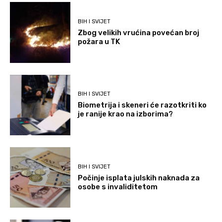
BIH I SVIJET
Zbog velikih vrućina povećan broj
požara u TK
BIH I SVIJET
Biometrija i skeneri će razotkriti ko
je ranije krao na izborima?
BIH I SVIJET
Počinje isplata julskih naknada za
osobe s invaliditetom