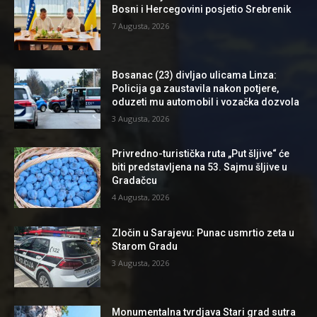
Bosni i Hercegovini posjetio Srebrenik
7 Augusta, 2026
Bosanac (23) divljao ulicama Linza:
Policija ga zaustavila nakon potjere,
oduzeti mu automobil i vozačka dozvola
3 Augusta, 2026
Privredno-turistička ruta „Put šljive“ će
biti predstavljena na 53. Sajmu šljive u
Gradačcu
4 Augusta, 2026
Zločin u Sarajevu: Punac usmrtio zeta u
Starom Gradu
3 Augusta, 2026
Monumentalna tvrdjava Stari grad sutra