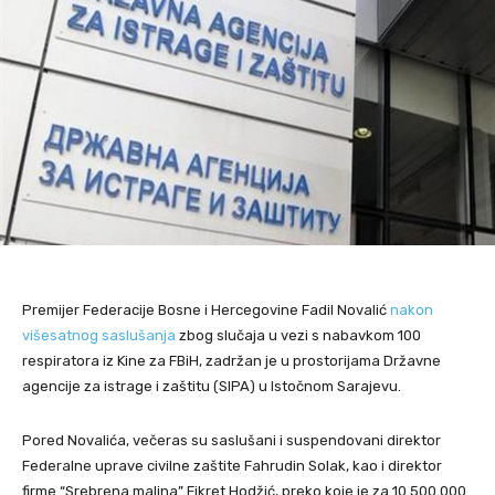
Premijer Federacije Bosne i Hercegovine Fadil Novalić
nakon
višesatnog saslušanja
zbog slučaja u vezi s nabavkom 100
respiratora iz Kine za FBiH, zadržan je u prostorijama Državne
agencije za istrage i zaštitu (SIPA) u Istočnom Sarajevu.
Pored Novalića, večeras su saslušani i suspendovani direktor
Federalne uprave civilne zaštite Fahrudin Solak, kao i direktor
firme “Srebrena malina” Fikret Hodžić, preko koje je za 10.500.000