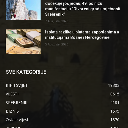
dočekuje još jednu, 49. po nizu
manifestaciju “Otvoreni grad umjetnosti
Srebrenik”
7 Augusta, 2026
Isplata razlike u platama zaposlenima u
institucijama Bosne i Hercegovine
5 Augusta, 2026
SVE KATEGORIJE
BIH I SVIJET
19303
VIJESTI
8615
SREBRENIK
4181
BIZNIS
1575
Ostale vijesti
1370