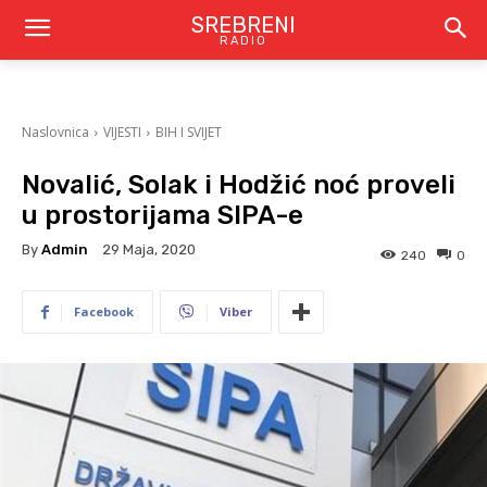
SREBRENI
RADIO
Naslovnica
VIJESTI
BIH I SVIJET
Novalić, Solak i Hodžić noć proveli
u prostorijama SIPA-e
By
Admin
29 Maja, 2020
240
0
Facebook
Viber