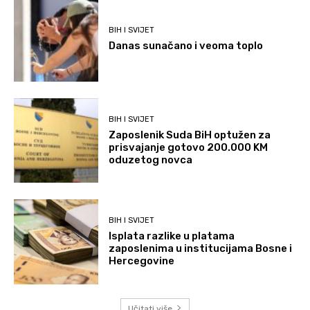
BIH I SVIJET
Danas sunačano i veoma toplo
BIH I SVIJET
Zaposlenik Suda BiH optužen za
prisvajanje gotovo 200.000 KM
oduzetog novca
BIH I SVIJET
Isplata razlike u platama
zaposlenima u institucijama Bosne i
Hercegovine
Učitati više