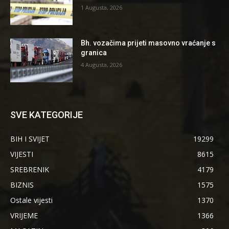
1 Augusta, 2026
Bh. vozačima prijeti masovno vraćanje s
granica
4 Augusta, 2026
SVE KATEGORIJE
BIH I SVIJET
19299
VIJESTI
8615
SREBRENIK
4179
BIZNIS
1575
Ostale vijesti
1370
VRIJEME
1366