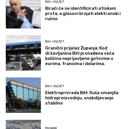
BIH I SVIJET
Birači će se identificirati otiskom
prsta, a glasovi brojati elektronski i
ručno
BIH I SVIJET
Granični prijelaz Županja: Kod
državljanina BiH pronađena veća
količina neprijavljene gotovine u
eurima, francima i dolarima.
BIH I SVIJET
Elektroprivreda BiH: Suša smanjila
hidroproizvodnju, snabdijevanje
stabilno
BIHAMK