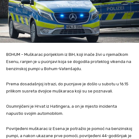
BOHUM – Muškarac porijeklom iz BiH, koji inače živi u njemačkom
Esenu, ranjen je u pucnjavi koja se dogodila proteklog vikenda na
benzinskoj pumpi u Bohum-Vatenšajdu.
Prema dosadašnjoj istrazi, do pucnjave je došlo u subotu u 16.15
prilikom susreta dvojice muškaraca koji su se poznavali.
Osumnjičeni je Hrvat iz Hatingera, a on je mjesto incidenta
napustio svojim automobilom.
Povrijeđeni muškarac iz Esena je potražio je pomoć na benzinskoj
pumpi, a nakon ukazane prve pomoći, povrijeđeni 44-godišnjak je