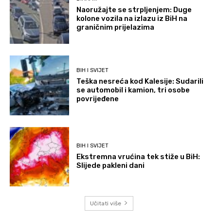
Naoružajte se strpljenjem: Duge
kolone vozila na izlazu iz BiH na
graničnim prijelazima
BIH I SVIJET
Teška nesreća kod Kalesije: Sudarili
se automobil i kamion, tri osobe
povrijeđene
BIH I SVIJET
Ekstremna vrućina tek stiže u BiH:
Slijede pakleni dani
Učitati više