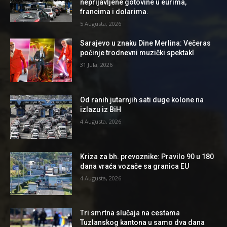
neprijavljene gotovine u eurima,
francima i dolarima.
5 Augusta, 2026
Sarajevo u znaku Dine Merlina: Večeras
počinje trodnevni muzički spektakl
31 Jula, 2026
Od ranih jutarnjih sati duge kolone na
izlazu iz BiH
4 Augusta, 2026
Kriza za bh. prevoznike: Pravilo 90 u 180
dana vraća vozače sa granica EU
4 Augusta, 2026
Tri smrtna slučaja na cestama
Tuzlanskog kantona u samo dva dana