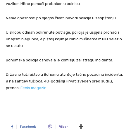
vozilom Hitne pomoći prebačen u bolnicu.
Nema opasnosti po njegov život, navodi policija u saopštenju.
U sklopu odmah pokrenute potrage, policija je uspjela pronaći i
uhapsiti bjegunca, a pištolj kojim je ranio muškarca iz BiH nalazio
se u autu.
Bohumska policija osnovala je komisiju za istragu incidenta.
Državno tužilaštvo u Bohumu utvrđuje tačnu pozadinu incidenta,
a na zahtjev tužioca, 48-godišnji Hrvat izveden pred sudiju,
prenosi
Fenix magazin.
Facebook
Viber