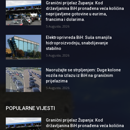
Granični prijelaz Županja: Kod
državljanina BiH pronađena veća količina
neprijavljene gotovine u eurima,
francima i dolarima.
5 Augusta, 2026
Elektroprivreda BiH: Suša smanjila
hidroproizvodnju, snabdijevanje
stabilno
5 Augusta, 2026
Naoružajte se strpljenjem: Duge kolone
vozila na izlazu iz BiH na graničnim
prijelazima
5 Augusta, 2026
POPULARNE VIJESTI
Granični prijelaz Županja: Kod
državljanina BiH pronađena veća količina