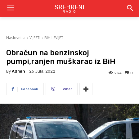
SREBRENI
RADIO
Naslovnica
VIJESTI
BIH I SVIJET
Obračun na benzinskoj
pumpi,ranjen muškarac iz BiH
By
Admin
26 Jula, 2022
234
0
Facebook
Viber